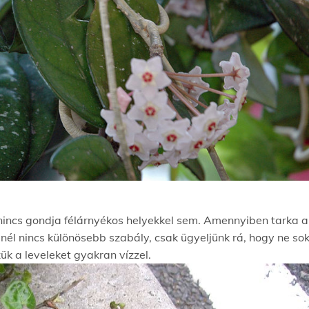
 nincs gondja félárnyékos helyekkel sem. Amennyiben tarka a
nél nincs különösebb szabály, csak ügyeljünk rá, hogy ne so
k a leveleket gyakran vízzel.