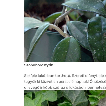
Szobaborostyán
Sokféle lakásban tartható. Szereti a fényt, de
tegyük ki közvetlen perzselő napnak! Öntözésé
a levegő inkább száraz a lakásban, permetezzü