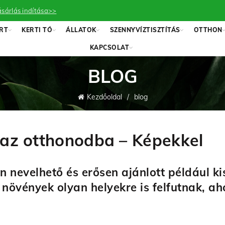
sárlás indítása>>
RT
KERTI TÓ
ÁLLATOK
SZENNYVÍZTISZTÍTÁS
OTTHON
KAPCSOLAT
BLOG
Kezdőoldal
blog
 az otthonodba – Képekkel
 nevelhető és erősen ajánlott például kis
a növények olyan helyekre is felfutnak, 