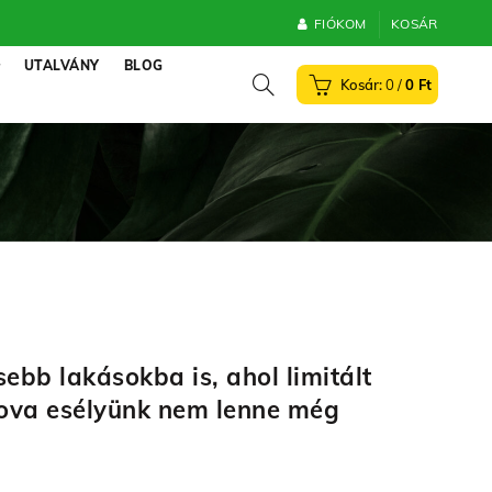
FIÓKOM
KOSÁR
UTALVÁNY
BLOG
0
/
0
Ft
ebb lakásokba is, ahol limitált
ahova esélyünk nem lenne még