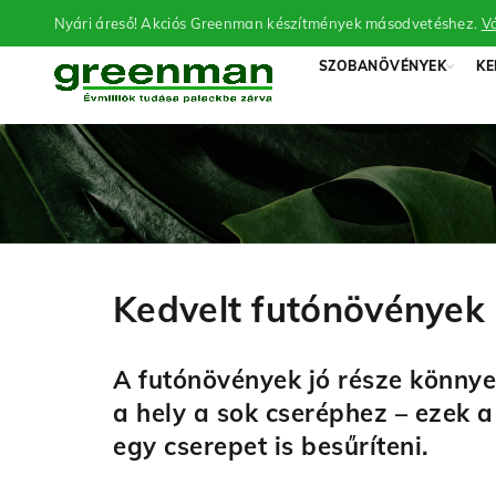
Nyári áreső! Akciós Greenman készítmények másodvetéshez.
Vá
SZOBANÖVÉNYEK
KE
Kedvelt futónövények
A futónövények jó része könnyen
a hely a sok cseréphez – ezek 
egy cserepet is besűríteni.