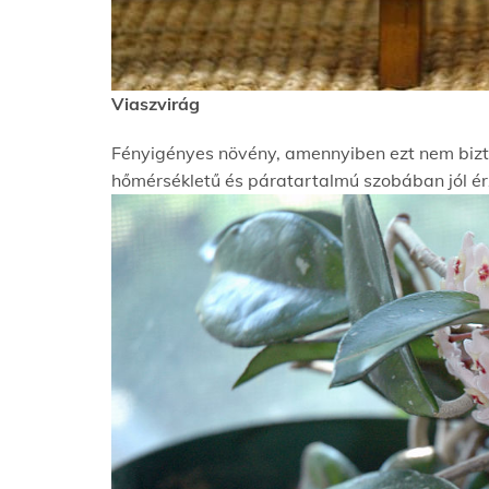
Viaszvirág
Fényigényes növény, amennyiben ezt nem biztos
hőmérsékletű és páratartalmú szobában jól érzi