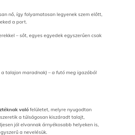
san nő, így folyamatosan legyenek szem előtt,
neked a port.
rekkel – sőt, egyes egyedek egyszerűen csak
l a talajon maradnak) – a futó meg igazából
ztéknak való
felületet, melyre nyugodtan
szeretik a túlságosan kiszáradt talajt,
ljesen jól elvannak árnyékosabb helyeken is,
egyszerű a nevelésük.