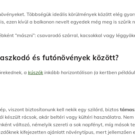
növényeket. Többségük ideális körülmények között elég gyor
is, ezen kívül a balkonon nevelt egyedek még meg is szűrik 
ként “mászni”: csavarodó szárral, kacsokkal vagy léggyöke
paszkodó és futónövények között?
örekednek, a
kúszók
inkább horizontálisan (a kertben példáu
p, viszont biztosítanunk kell nekik egy szilárd, biztos
támas
l készült rácsok, akár beltéri vagy kültéri használatra. Nem 
nként változó, némelyik szereti a sok napfényt, míg mások te
ezdőknek kifejezetten ajánlott növénytípus, mert jellemzően 