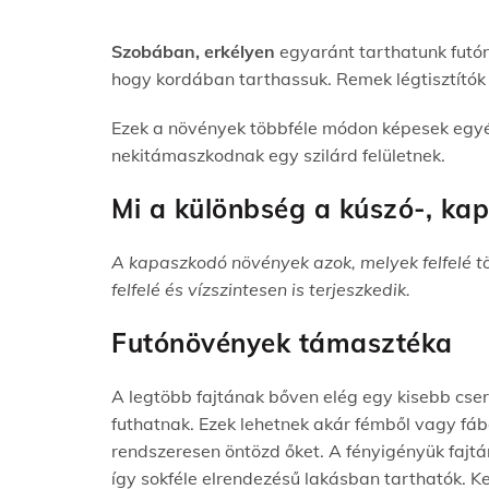
Szobában, erkélyen
egyaránt tarthatunk futó
hogy kordában tarthassuk. Remek légtisztítók 
Ezek a növények többféle módon képesek egyéb
nekitámaszkodnak egy szilárd felületnek.
Mi a különbség a kúszó-, ka
A kapaszkodó növények azok, melyek felfelé t
felfelé és vízszintesen is terjeszkedik.
Futónövények támasztéka
A legtöbb fajtának bőven elég egy kisebb cseré
futhatnak. Ezek lehetnek akár fémből vagy fábó
rendszeresen öntözd őket. A fényigényük fajtá
így sokféle elrendezésű lakásban tarthatók. K