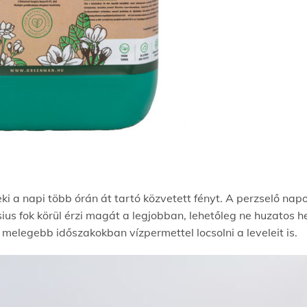
i a napi több órán át tartó közvetett fényt. A perzselő napot
ius fok körül érzi magát a legjobban, lehetőleg ne huzatos he
 melegebb időszakokban vízpermettel locsolni a leveleit is.