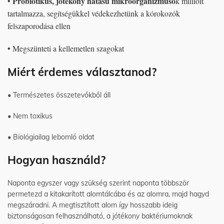
Probiotikus, jótékony hatású mikroorganizmuso
•
k millióit
tartalmazza, segítségükkel védekezhetünk a kórokozók
felszaporodása ellen
• Megszünteti a kellemetlen szagokat
Miért érdemes választanod?
• Természetes összetevőkből áll
• Nem toxikus
• Biológiailag lebomló oldat
Hogyan használd?
Naponta egyszer vagy szükség szerint naponta többször
permetezd a kitakarított alomtálcába és az alomra, majd hagyd
megszáradni. A megtisztított alom így hosszabb ideig
biztonságosan felhasználható, a jótékony baktériumoknak