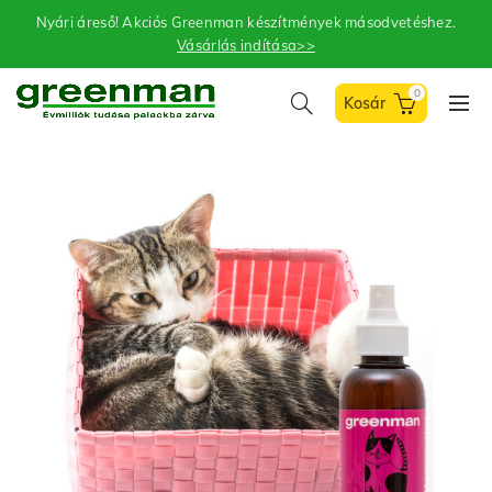
Nyári áreső! Akciós Greenman készítmények másodvetéshez.
Vásárlás indítása>>
0