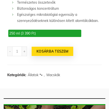
Természetes összetevők
Biztonságos koncentrátum
Egészséges mikrobiológiai egyensúly a
szennyeződéseknek különösen kitett alomtálcákban.
250 ml (3 390 Ft)
Mennyiség
KOSÁRBA TESZEM
Kategóriák:
Állatok 🐾
,
Macskák