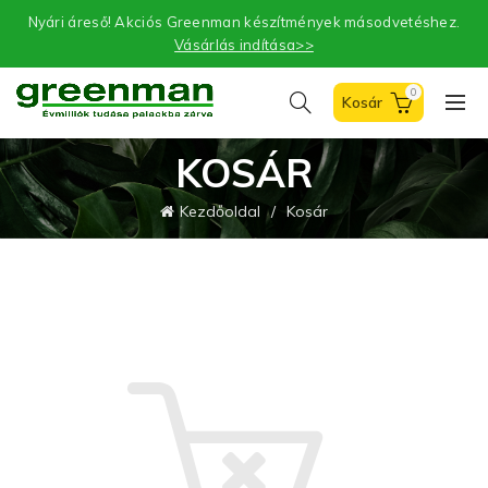
Nyári áreső! Akciós Greenman készítmények másodvetéshez.
Vásárlás indítása>>
0
KOSÁR
Kezdőoldal
Kosár