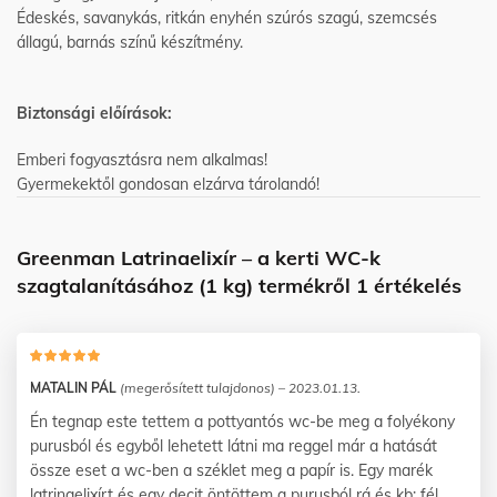
Édeskés, savanykás, ritkán enyhén szúrós szagú, szemcsés
állagú, barnás színű készítmény.
Biztonsági előírások:
Emberi fogyasztásra nem alkalmas!
Gyermekektől gondosan elzárva tárolandó!
Greenman Latrinaelixír – a kerti WC-k
szagtalanításához (1 kg)
termékről 1 értékelés
MATALIN PÁL
(megerősített tulajdonos)
–
2023.01.13.
Én tegnap este tettem a pottyantós wc-be meg a folyékony
purusból és egyből lehetett látni ma reggel már a hatását
össze eset a wc-ben a széklet meg a papír is. Egy marék
latrinaelixírt és egy decit öntöttem a purusból rá és kb: fél