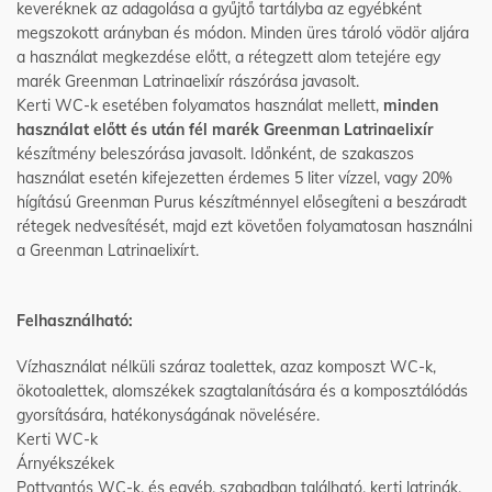
keveréknek az adagolása a gyűjtő tartályba az egyébként
megszokott arányban és módon. Minden üres tároló vödör aljára
a használat megkezdése előtt, a rétegzett alom tetejére egy
marék Greenman Latrinaelixír rászórása javasolt.
Kerti WC-k esetében folyamatos használat mellett,
minden
használat előtt és után fél marék Greenman Latrinaelixír
készítmény beleszórása javasolt. Időnként, de szakaszos
használat esetén kifejezetten érdemes 5 liter vízzel, vagy 20%
hígítású Greenman Purus készítménnyel elősegíteni a beszáradt
rétegek nedvesítését, majd ezt követően folyamatosan használni
a Greenman Latrinaelixírt.
Felhasználható:
Vízhasználat nélküli száraz toalettek, azaz komposzt WC-k,
ökotoalettek, alomszékek szagtalanítására és a komposztálódás
gyorsítására, hatékonyságának növelésére.
Kerti WC-k
Árnyékszékek
Pottyantós WC-k, és egyéb, szabadban található, kerti latrinák,