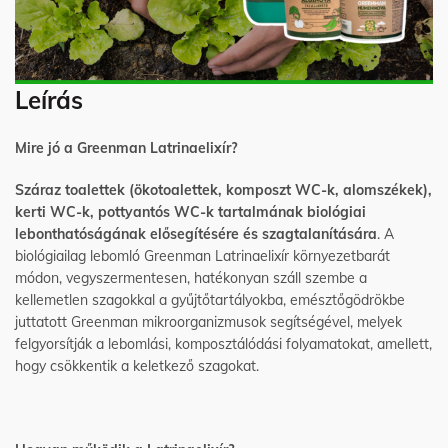
Leírás
Mire jó a Greenman Latrinaelixír?
Száraz toalettek (ökotoalettek, komposzt WC-k, alomszékek),
kerti WC-k, pottyantós WC-k tartalmának biológiai
lebonthatóságának elősegítésére és szagtalanítására
. A
biológiailag lebomló Greenman Latrinaelixír környezetbarát
módon, vegyszermentesen, hatékonyan száll szembe a
kellemetlen szagokkal a gyűjtőtartályokba, emésztőgödrökbe
juttatott Greenman mikroorganizmusok segítségével, melyek
felgyorsítják a lebomlási, komposztálódási folyamatokat, amellett,
hogy csökkentik a keletkező szagokat.