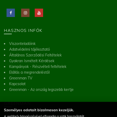
HASZNOS INFÓK
Viszonteladóink
Adatvédelmi tájékoztató
Általános Szerződési Feltételek
Gyakran Ismételt Kérdések
Kampányok - Részvételi feltételek
Elállás a megrendeléstől
Greenman TV
Kapcsolat
Greenman - Az ország legszebb kertje
GREENMAN
Személyes adatait bizalmasan kezeljük.
Greenman Kft.
A webhely böngészésével elfogadja a sütik használatát.