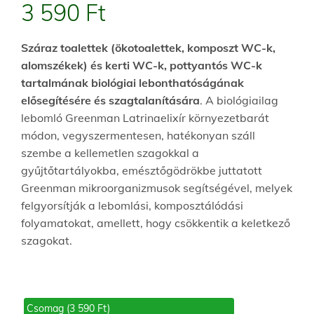
3 590
Ft
Száraz toalettek (ökotoalettek, komposzt WC-k,
alomszékek) és kerti WC-k, pottyantós WC-k
tartalmának biológiai lebonthatóságának
elősegítésére és szagtalanítására
. A biológiailag
lebomló Greenman Latrinaelixír környezetbarát
módon, vegyszermentesen, hatékonyan száll
szembe a kellemetlen szagokkal a
gyűjtőtartályokba, emésztőgödrökbe juttatott
Greenman mikroorganizmusok segítségével, melyek
felgyorsítják a lebomlási, komposztálódási
folyamatokat, amellett, hogy csökkentik a keletkező
szagokat.
Csomag (3 590 Ft)