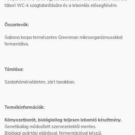
tábori WC-k szagtalanítására és a lebomlás elősegítésére.
Összetevők:
Gabona korpa természetes Greenman mikroorganizmusokkal
fermentálva.
Tárolása:
Szobahőmérsékleten, zárt tasakban.
Termékinformációk:
Környezetbarát, biológiailag teljesen lebomló készítmény.
Genetikailag módosított szervezetektől mentes.
Biológiai gyártási eljárással, fermentációval készül.