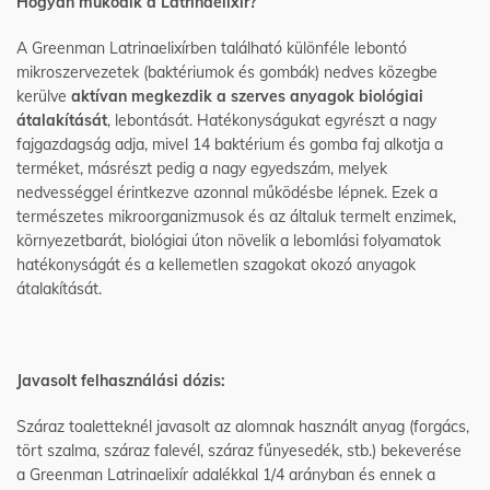
Hogyan működik a Latrinaelixír?
A Greenman Latrinaelixírben található különféle lebontó
mikroszervezetek (baktériumok és gombák) nedves közegbe
kerülve
aktívan megkezdik a szerves anyagok biológiai
átalakítását
, lebontását. Hatékonyságukat egyrészt a nagy
fajgazdagság adja, mivel 14 baktérium és gomba faj alkotja a
terméket, másrészt pedig a nagy egyedszám, melyek
nedvességgel érintkezve azonnal működésbe lépnek. Ezek a
természetes mikroorganizmusok és az általuk termelt enzimek,
környezetbarát, biológiai úton növelik a lebomlási folyamatok
hatékonyságát és a kellemetlen szagokat okozó anyagok
átalakítását.
Javasolt felhasználási dózis:
Száraz toaletteknél javasolt az alomnak használt anyag (forgács,
tört szalma, száraz falevél, száraz fűnyesedék, stb.) bekeverése
a Greenman Latrinaelixír adalékkal 1/4 arányban és ennek a