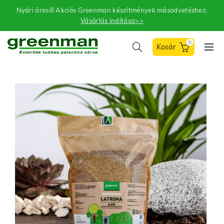
Nyári áreső! Akciós Greenman készítmények másodvetéshez.
Vásárlás indítása>>
0