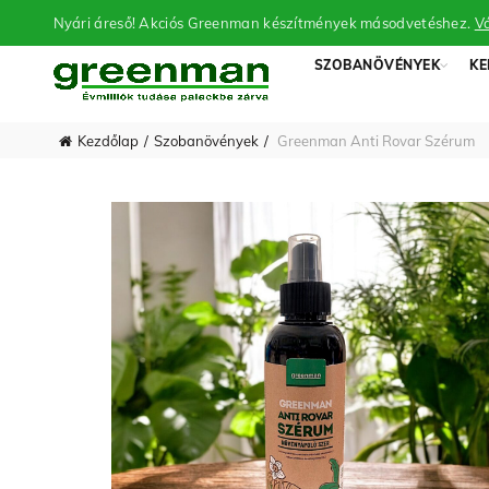
Nyári áreső! Akciós Greenman készítmények másodvetéshez.
Vá
SZOBANÖVÉNYEK
KE
Kezdőlap
Szobanövények
Greenman Anti Rovar Szérum