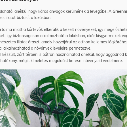
dható, anélkül hogy káros anyagok kerülnének a levegőbe. A
Greenm
 illatot biztosít a lakásban.
rtalma miatt a kártevők elkerülik a kezelt növényeket, így megelőzhet
, így biztonságosan alkalmazható a lakásban, akár kisgyermekek vagy 
észetes illatot áraszt, amely hozzájárul az otthon kellemes légköréhe
nal alkalmazhatod a növények leveleire permetezve.
készült, zárt térben is bátran használhatod anélkül, hogy aggódnod k
a hatékony, mégis kíméletes megoldást keresel növényeid védelmére.