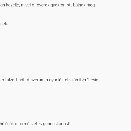
san kezelje, mivel a rovarok gyakran ott bújnak meg.
ynek.
 a túlzott hőt. A szérum a gyártástól számítva 2 évig
álálják a természetes gondoskodást!