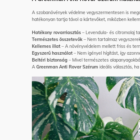
A szobanövények védelme vegyszermentesen is megol
hatékonyan tartja távol a kártevőket, miközben kellemes
Hatékony rovarriasztás
– Levendula- és citromolaj ta
Természetes összetevők
– Nem tartalmaz vegyszereket
Kellemes illat
– A növényvédelem mellett friss és term
Egyszerű használat
– Nem igényel hígítást, így azon
Beltéri biztonság
– Mivel természetes alapanyagokból 
A
Greenman Anti Rovar Szérum
ideális választás, h