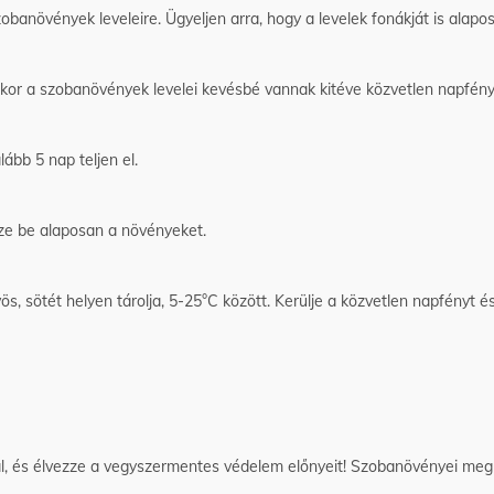
banövények leveleire. Ügyeljen arra, hogy a levelek fonákját is alapo
kor a szobanövények levelei kevésbé vannak kitéve közvetlen napfén
ább 5 nap teljen el.
ze be alaposan a növényeket.
, sötét helyen tárolja, 5-25°C között. Kerülje a közvetlen napfényt és
 és élvezze a vegyszermentes védelem előnyeit! Szobanövényei megh