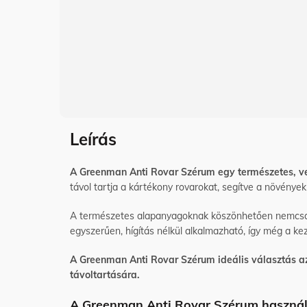
Leírás
A
Greenman
Anti Rovar Szérum egy természetes, 
távol tartja a kártékony rovarokat, segítve a növénye
A természetes alapanyagoknak köszönhetően nemcsak 
egyszerűen, hígítás nélkül alkalmazható, így még a k
A Greenman Anti Rovar Szérum ideális választás 
távoltartására.
A Greenman Anti Rovar Szérum használ