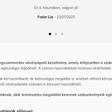
Én is használom, nagyon jó!
Fodor Lia
21/07/2025
vegyszermentes növényápoló
készítmény
, amely kifejezetten a szo
k egészséges fejlődését
. A szérum használatával
növényei
védettebbé 
környezetbarát, de biztonságos megoldás is, amelyet otthoni környe
ezdő növényápolók számára is könnyen használható.
azoknak, akik természetes megoldást keresnek szobanövényeik eg
atának előnyei: