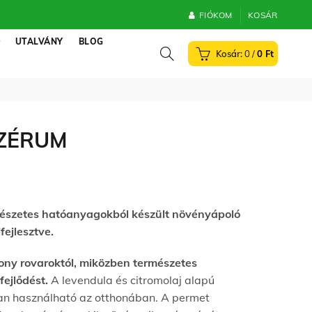
FIÓKOM
KOSÁR
UTALVÁNY
BLOG
0
/
0
Ft
SZÉRUM
mészetes
hatóanyagokból
készült növényápoló
ejlesztve.
ony rovaroktól, miközben természetes
fejlődést.
A levendula és citromolaj alapú
an használható az otthonában. A permet