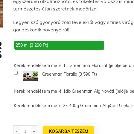
egyszerűen alkalmazható, és tökéletes választás min
természetes úton szeretnék megőrizni.
Legyen szó gyönyörű zöld levelekről vagy színes virág
gondoskodik növényeiről!
250 ml (3 290 Ft)
Kérek rendelésem mellé 1L Greenman Floraliát (jelölje be a 
Greenman Floralia
(3 590 Ft)
Kérek rendelésem mellé 1db Greenman AlgiNovát! (jelölje b
Kérek rendelésem mellé 3x 400g Greenman AlgiCellt! (jelölj
Mennyiség
KOSÁRBA TESZEM