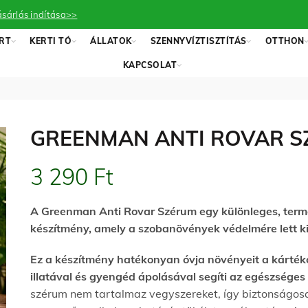
sárlás indítása>>
RT
KERTI TÓ
ÁLLATOK
SZENNYVÍZTISZTÍTÁS
OTTHON
KAPCSOLAT
GREENMAN ANTI ROVAR 
3 290
Ft
A
Greenman
Anti Rovar Szérum egy különleges, ter
készítmény
, amely
a
szobanövények védelmére lett kif
Ez a készítmény hatékonyan óvja növényeit a kárték
illatával és gyengéd ápolásával segíti az egészséges 
szérum nem tartalmaz vegyszereket, így biztonságos