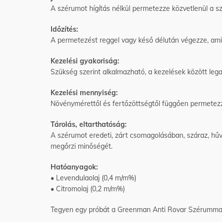
A szérumot hígítás nélkül permetezze közvetlenül a szo
Időzítés:
A permetezést reggel vagy késő délután végezze, ami
Kezelési gyakoriság:
Szükség szerint alkalmazható, a kezelések között legal
Kezelési mennyiség:
Növénymérettől és fertőzöttségtől függően permetez
Tárolás, eltarthatóság:
A szérumot eredeti, zárt csomagolásában, száraz, hűvös
megőrzi minőségét.
Hatóanyagok:
•
Levendulaolaj (0,4 m/m%)
•
Citromolaj (0,2 m/m%)
Tegyen egy próbát a Greenman Anti Rovar Szérummal,