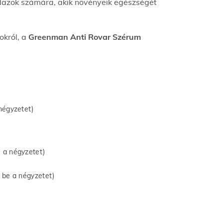
dazok számára, akik növényeik egészségét
okról, a
Greenman
Anti Rovar Szérum
négyzetet)
e a négyzetet)
e be a négyzetet)