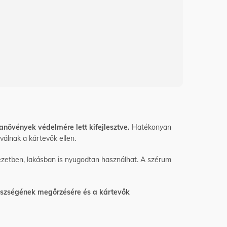
Pajzstetű ell
ba
növények
védelmére lett kifejlesztve.
H
atékonyan
válnak a kártevők ellen
.
zetben, lakásban is nyugodtan használhat. A szérum
észségének megőrzésére és a kártevők