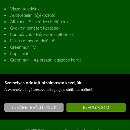
Viszonteladóink
Adatvédelmi tájékoztató
Általános Szerződési Feltételek
Gyakran Ismételt Kérdések
Kampányok - Részvételi feltételek
Elállás a megrendeléstől
Greenman TV
Kapcsolat
Greenman - Az ország legszebb kertje
GREENMAN
Személyes adatait bizalmasan kezeljük.
A webhely böngészésével elfogadja a sütik használatát.
Greenman Kft.
8200 Veszprém, Házgyári út 16
(Figyelem! Telephelyünk nem üzlet, a helyszínen vásárlásra nincs lehetőség)
TOVÁBBI BEÁLLÍTÁSOK
ELFOGADOM