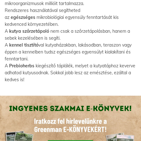
mikroorganizmusok millióit tartalmazza.
Rendszeres használatával segítheted
az
egészséges
mikrobiológiai egyensúly fenntartását kis
kedvenced környezetében.
A
kutya szőrzetápoló
nem csak a szőrzetápolásban, hanem a
sebek kezelésében is segíti.
A
kennel tisztító
val kutyaházakban, lakásodban, teraszon vagy
éppen a kennelben tudsz egészséges egyensúlyt kialakítani és
fenntartani.
A
Prebioherbs
kiegészítő táplálék, melyet a kutyatáphoz keverve
adhatod kutyusodnak. Sokkal jobb lesz az emésztése, ezáltal a
kedves is!