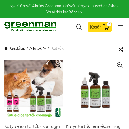
Nyári áreső! Akciós Greenman készítmények másodvetéshez.
Vásárlás indítása>>
0
Kezdőlap
Állatok 🐾
Kutyák
Kutya-cica tartók csomagja
Kutyatartók termékcsomag