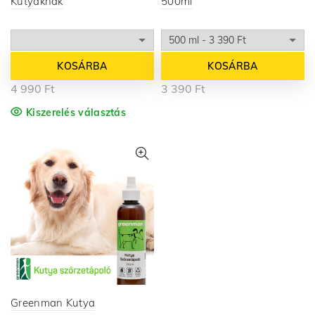
Kutyáknak
500ml
KOSÁRBA
KOSÁRBA
4 990
Ft
3 390
Ft
Kiszerelés választás
Greenman Kutya