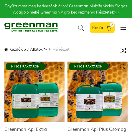
Együtt most még kedvezőbb áron! Greenman Multifunkciós Slagos
Adagoló mellé Greenman Agro kedvezmény!
Részletek>>
2
Kezdőlap
Állatok 🐾
Méhészet
NINCS RAKTÁRON
NINCS RAKTÁRON
Greenman Api Extra
Greenman Api Plus Csomag