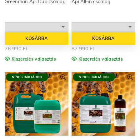
Greenman Api Duo csomag
Api All-in csomag
KOSÁRBA
KOSÁRBA
76 990
Ft
87 990
Ft
Kiszerelés választás
Kiszerelés választás
NINCS RAKTÁRON
NINCS RAKTÁRON