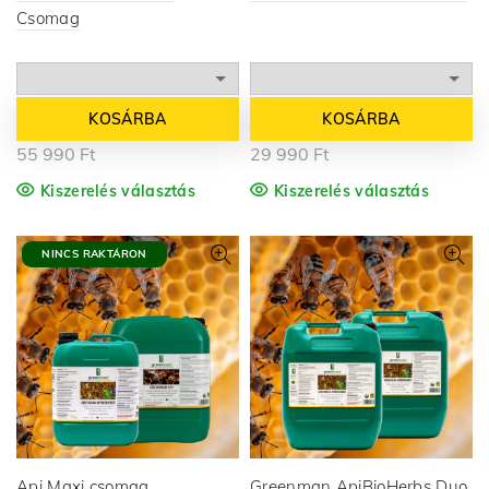
Csomag
KOSÁRBA
KOSÁRBA
55 990
Ft
29 990
Ft
Kiszerelés választás
Kiszerelés választás
NINCS RAKTÁRON
Api Maxi csomag
Greenman ApiBioHerbs Duo