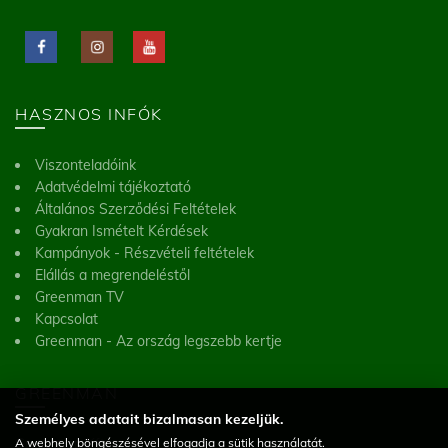
HASZNOS INFÓK
Viszonteladóink
Adatvédelmi tájékoztató
Általános Szerződési Feltételek
Gyakran Ismételt Kérdések
Kampányok - Részvételi feltételek
Elállás a megrendeléstől
Greenman TV
Kapcsolat
Greenman - Az ország legszebb kertje
GREENMAN
Személyes adatait bizalmasan kezeljük.
A webhely böngészésével elfogadja a sütik használatát.
Greenman Kft.