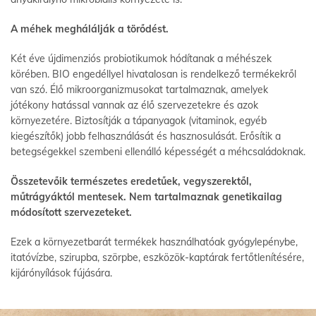
A méhek meghálálják a törődést.
Két éve újdimenziós probiotikumok hódítanak a méhészek
körében. BIO engedéllyel hivatalosan is rendelkező termékekről
van szó. Élő mikroorganizmusokat tartalmaznak, amelyek
jótékony hatással vannak az élő szervezetekre és azok
környezetére. Biztosítják a tápanyagok (vitaminok, egyéb
kiegészítők) jobb felhasználását és hasznosulását. Erősítik a
betegségekkel szembeni ellenálló képességét a méhcsaládoknak.
Összetevőik természetes eredetűek, vegyszerektől,
műtrágyáktól mentesek. Nem tartalmaznak genetikailag
módosított szervezeteket.
Ezek a környezetbarát termékek használhatóak gyógylepénybe,
itatóvízbe, szirupba, szörpbe, eszközök-kaptárak fertőtlenítésére,
kijárónyílások fújására.