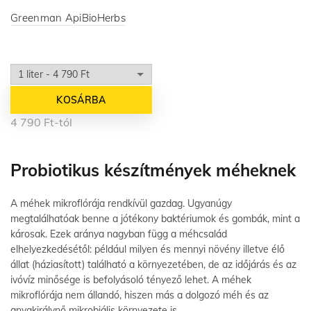
Greenman ApiBioHerbs
KOSÁRBA
4 790
Ft
-tól
Probiotikus készítmények méheknek
A méhek mikroflórája rendkívül gazdag. Ugyanúgy
megtalálhatóak benne a jótékony baktériumok és gombák, mint a
károsak. Ezek aránya nagyban függ a méhcsalád
elhelyezkedésétől: például milyen és mennyi növény illetve élő
állat (háziasított) található a környezetében, de az időjárás és az
ivóvíz minősége is befolyásoló tényező lehet. A méhek
mikroflórája nem állandó, hiszen más a dolgozó méh és az
anyakirálynő mikrobiális környezete is.