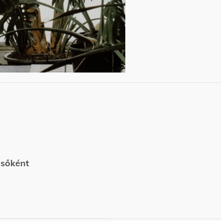
lsőként