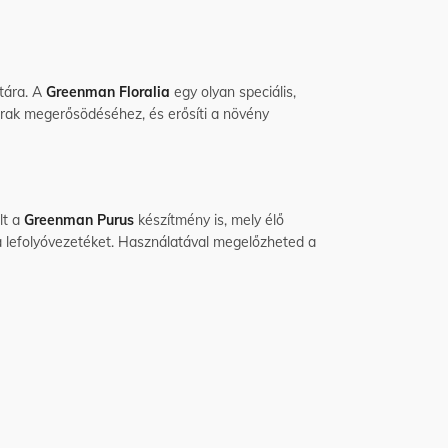
tára. A
Greenman Floralia
egy olyan speciális,
zárak megerősödéséhez, és erősíti a növény
lt a
Greenman Purus
készítmény is, mely élő
a lefolyóvezetéket. Használatával megelőzheted a