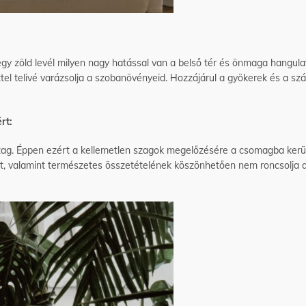
gy zöld levél milyen nagy hatással van a belső tér és önmaga hangula
tel telivé varázsolja a szobanövényeid. Hozzájárul a gyökerek és a s
rt:
szag. Éppen ezért a kellemetlen szagok megelőzésére a csomagba kerü
át, valamint természetes összetételének köszönhetően nem roncsolja 