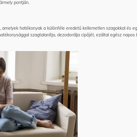
ármely pontján.
be, amelyek hatékonyak a különféle eredetű kellemetlen szagokkal és
ékonysággal szagtalanítja, dezodorálja cipőjét, ezáltal egész napos 