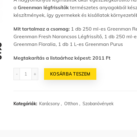
a
Greenman légfrissítők
természetes anyagokból kész
készítmények, így gyermekek és kisállatok környezeté
Mit tartalmaz a csomag:
1 db 250 ml-es Greenman Rel
Greenman Fresh Narancsos Légfrissítő, 1 db 250 ml-e
Greenman Floralia, 1 db 1 L-es Greenman Purus
Megtakarítás a listaárhoz képest: 2011 Ft
Mennyiség
KOSÁRBA TESZEM
Kategóriák:
Karácsony
,
Otthon
,
Szobanövények