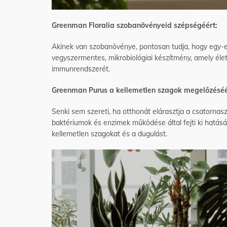
Greenman Floralia szobanövényeid szépségéért:
Akinek van szobanövénye, pontosan tudja, hogy egy-e
vegyszermentes, mikrobiológiai készítmény, amely élet
immunrendszerét.
Greenman Purus a kellemetlen szagok megelőzéséé
Senki sem szereti, ha otthonát elárasztja a csatorna
baktériumok és enzimek működése által fejti ki hatás
kellemetlen szagokat és a dugulást.