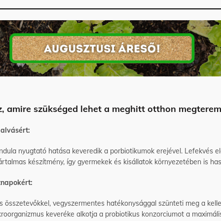
, amire szükséged lehet a meghitt otthon megtere
alvásért:
ndula nyugtató hatása keveredik a porbiotikumok erejével. Lefekvés el
rtalmas készítmény, így gyermekek és kisállatok környezetében is has
znapokért:
 összetevőkkel, vegyszermentes hatékonysággal szünteti meg a kelle
mikroorganizmus keveréke alkotja a probiotikus konzorciumot a maximál