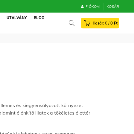
FIÓKOM
KOSÁR
UTALVÁNY
BLOG
0
/
0
Ft
llemes és kiegyensúlyozott környezet
mint élénkítő illatok a tökéletes élettér
tásúak is lehetnek, ezzel szemben