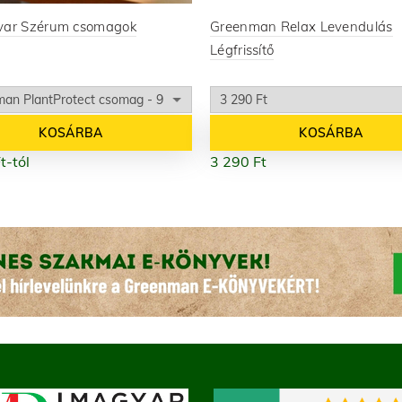
var Szérum csomagok
Greenman Relax Levendulás
Légfrissítő
KOSÁRBA
KOSÁRBA
t
-tól
3 290
Ft