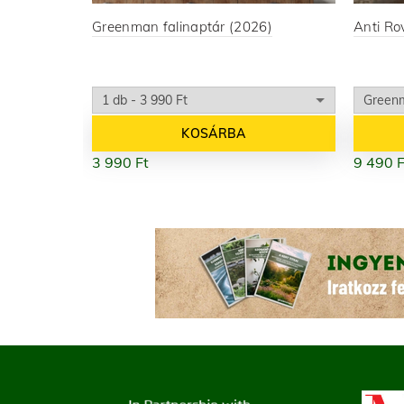
Greenman falinaptár (2026)
Anti Ro
KOSÁRBA
3 990
Ft
9 490
F