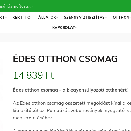
sárlás indítása>>
RT
KERTI TÓ
ÁLLATOK
SZENNYVÍZTISZTÍTÁS
OTTHON
KAPCSOLAT
ÉDES OTTHON CSOMAG
14 839
Ft
Édes otthon csomag – a kiegyensúlyozott otthonért!
Az Édes otthon csomag összetett megoldást kínál a ke
kialakításához. Pompázó szobanövények, nyugtató, vala
megteremtéséhez.
A hagyományos légfrissítők akár egészségkárosító ha