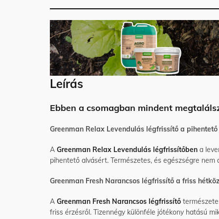
Leírás
Ebben a csomagban mindent megtalálsz
Greenman Relax Levendulás légfrissítő a pihentető 
A
Greenman Relax Levendulás légfrissítőben
a leve
pihentető alvásért. Természetes, és egészségre nem á
Greenman Fresh Narancsos légfrissítő a friss hétkö
A
Greenman Fresh Narancsos légfrissítő
természetes
friss érzésről. Tizennégy különféle jótékony hatású 