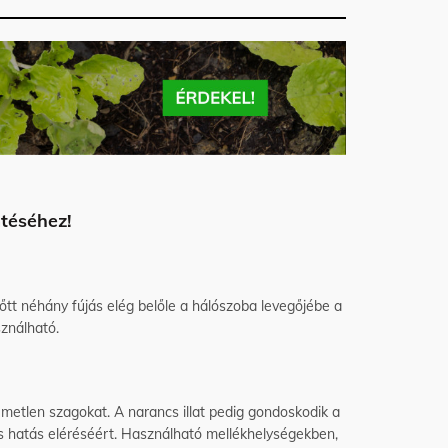
mtéséhez!
őtt néhány fújás elég belőle a hálószoba levegőjébe a
ználható.
metlen szagokat. A narancs illat pedig gondoskodik a
is hatás eléréséért. Használható mellékhelységekben,