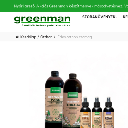
Nyári áreső! Akciós Greenman készítmények másodvetéshez.
Vá
SZOBANÖVÉNYEK
KE
Kezdőlap
Otthon
Édes otthon csomag