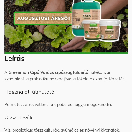
Leírás
A
Greenman Cipő Varázs cipőszagtalanító
hatékonyan
szagtalanít a probiotikumok erejével a tökéletes komfortérzetért.
Használati útmutató:
Permetezze közvetlenül a cipőbe és hagyja megszáradni.
Összetevők:
Víz, probiotikus törzskultúrák, gyümölcs és növényi kivonatok,