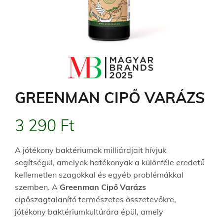
GREENMAN CIPŐ VARÁZS
3 290
Ft
A jótékony baktériumok milliárdjait hívjuk
segítségül, amelyek hatékonyak a különféle eredetű
kellemetlen szagokkal és egyéb problémákkal
szemben. A
Greenman Cipő Varázs
cipőszagtalanító természetes összetevőkre,
jótékony baktériumkultúrára épül, amely