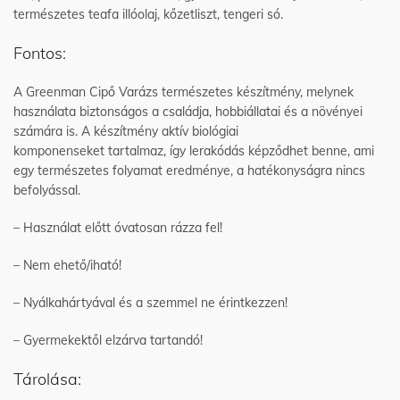
természetes teafa illóolaj, kőzetliszt, tengeri só.
Fontos:
A Greenman Cipő Varázs természetes készítmény, melynek
használata biztonságos a családja, hobbiállatai és a növényei
számára is. A készítmény aktív biológiai
komponenseket tartalmaz, így lerakódás képződhet benne, ami
egy természetes folyamat eredménye, a hatékonyságra nincs
befolyással.
– Használat előtt óvatosan rázza fel!
– Nem ehető/iható!
– Nyálkahártyával és a szemmel ne érintkezzen!
– Gyermekektől elzárva tartandó!
Tárolása: