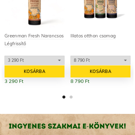
Greenman Fresh Narancsos
Illatos otthon csomag
Légfrissítő
KOSÁRBA
KOSÁRBA
3 290
Ft
8 790
Ft