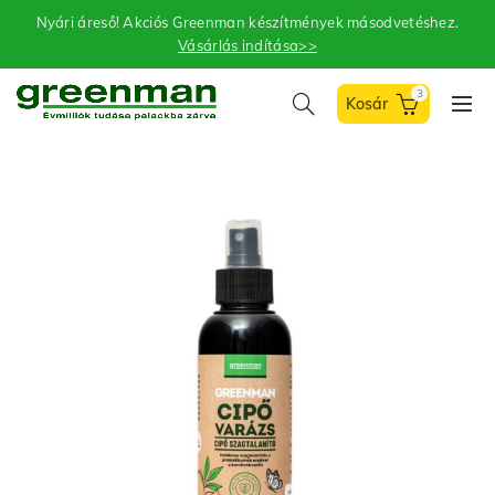
Nyári áreső! Akciós Greenman készítmények másodvetéshez.
Vásárlás indítása>>
3