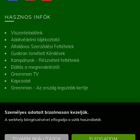
HASZNOS INFÓK
Viszonteladóink
Adatvédelmi tájékoztató
Általános Szerződési Feltételek
Gyakran Ismételt Kérdések
Kampányok - Részvételi feltételek
Elállás a megrendeléstől
Greenman TV
Kapcsolat
Greenman - Az ország legszebb kertje
GREENMAN
Személyes adatait bizalmasan kezeljük.
A webhely böngészésével elfogadja a sütik használatát.
Greenman Kft.
8200 Veszprém, Házgyári út 16
(Figyelem! Telephelyünk nem üzlet, a helyszínen vásárlásra nincs lehetőség)
TOVÁBBI BEÁLLÍTÁSOK
ELFOGADOM