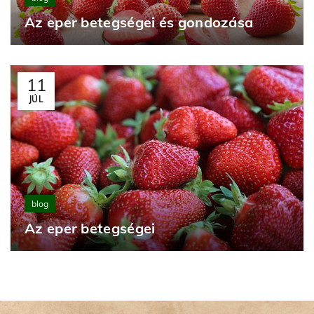
Az eper betegségei és gondozása
11
JÚL
blog
Az eper betegségei