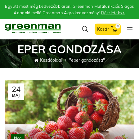
Együtt most még kedvezőbb áron! Greenman Multifunkciós Slagos
Adagoló mellé Greenman Agro kedvezmény!
Részletek>>
0
EPER GONDOZÁSA
Kezdőoldal
"eper gondozása"
24
MÁJ
blog