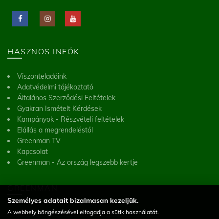
HASZNOS INFÓK
Viszonteladóink
Adatvédelmi tájékoztató
Általános Szerződési Feltételek
Gyakran Ismételt Kérdések
Kampányok - Részvételi feltételek
Elállás a megrendeléstől
Greenman TV
Kapcsolat
Greenman - Az ország legszebb kertje
GREENMAN
Személyes adatait bizalmasan kezeljük.
A webhely böngészésével elfogadja a sütik használatát.
Greenman Kft.