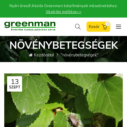
Nyári áreső! Akciós Greenman készítmények másodvetéshez.
Vásárlás indítása>>
0
NÖVÉNYBETEGSÉGEK
Kezdőoldal
"növénybetegségek"
13
SZEPT