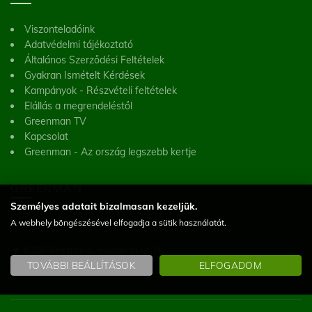
Viszonteladóink
Adatvédelmi tájékoztató
Általános Szerződési Feltételek
Gyakran Ismételt Kérdések
Kampányok - Részvételi feltételek
Elállás a megrendeléstől
Greenman TV
Kapcsolat
Greenman - Az ország legszebb kertje
GREENMAN
Személyes adatait bizalmasan kezeljük.
Greenman Kft.
A webhely böngészésével elfogadja a sütik használatát.
8200 Veszprém, Házgyári út 16
(Figyelem! Telephelyünk nem üzlet, a helyszínen vásárlásra nincs lehetőség)
TOVÁBBI BEÁLLÍTÁSOK
ELFOGADOM