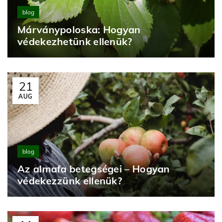
blog
Márványpoloska: Hogyan
védekezhetünk ellenük?
21
AUG
blog
Az almafa betegségei – Hogyan
védekezzünk ellenük?