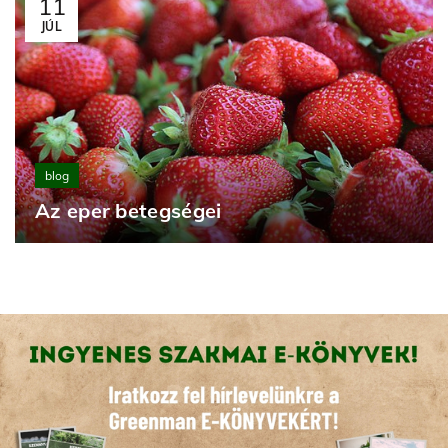
11
JÚL
blog
Az eper betegségei