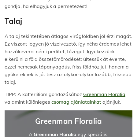
gondja, ha elhagyjuk a permetezést!
Talaj
A talaj tekintetében átlagos virágföldben jól érzi magát.
Ez viszont legyen jó vízelvezető, így néha érdemes lehet
hozzákeverni némi perlitet, tőzeget. Igyekezzünk
elkerülni a föld összetömörödését: ültessük át évente,
ezzel nemcsak tápanyagdús, friss földhöz jut, hanem a
gyökereknek is jót tesz az olykor-olykor lazább, frissebb
talaj.
TIPP: A kafferliliom gondozásához
Greenman Florali
a
,
valamint különleges
csomag ajánlatainkat
ajánljuk.
Greenman Floralia
A
Greenman Floralia
egy speciális,