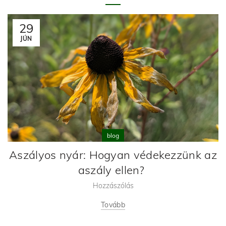
29
JÚN
blog
Aszályos nyár: Hogyan védekezzünk az
aszály ellen?
Hozzászólás
Tovább