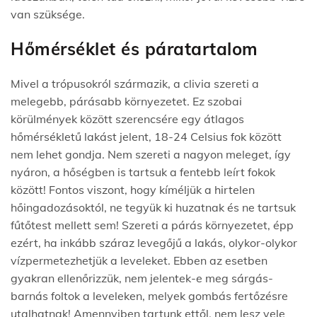
van szüksége.
Hőmérséklet és páratartalom
Mivel a trópusokról származik, a clivia szereti a
melegebb, párásabb környezetet. Ez szobai
körülmények között szerencsére egy átlagos
hőmérsékletű lakást jelent, 18-24 Celsius fok között
nem lehet gondja. Nem szereti a nagyon meleget, így
nyáron, a hőségben is tartsuk a fentebb leírt fokok
között! Fontos viszont, hogy kíméljük a hirtelen
hőingadozásoktól, ne tegyük ki huzatnak és ne tartsuk
fűtőtest mellett sem! Szereti a párás környezetet, épp
ezért, ha inkább száraz levegőjű a lakás, olykor-olykor
vízpermetezhetjük a leveleket. Ebben az esetben
gyakran ellenőrizzük, nem jelentek-e meg sárgás-
barnás foltok a leveleken, melyek gombás fertőzésre
utalhatnak! Amennyiben tartunk ettől, nem lesz vele