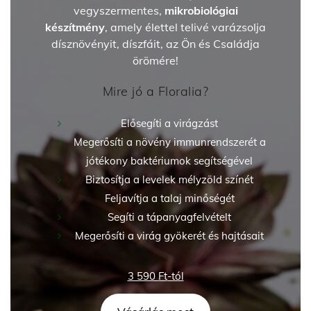
vegyszermentes,
mikrobiológiai
készítmény
, amely élettel telivé varázsolja
dísznövényit, díszfáit, az Ön és Családja
örömére!
Mire jó a Floralia?
Elősegíti a virágzást
Megerősíti a növény immunrendszerét a
jótékony baktériumok segítségével
Biztosítja a levelek mélyzöld színét
Feljavítja a talaj minőségét
Segíti a tápanyagfelvételt
Megerősíti a virág gyökerét és hajtásait
3 590
Ft
-tól