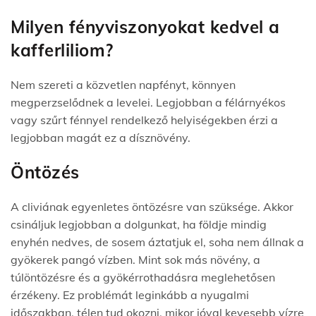
Milyen fényviszonyokat kedvel a
kafferliliom?
Nem szereti a közvetlen napfényt, könnyen
megperzselődnek a levelei. Legjobban a félárnyékos
vagy szűrt fénnyel rendelkező helyiségekben érzi a
legjobban magát ez a dísznövény.
Öntözés
A cliviának egyenletes öntözésre van szüksége. Akkor
csináljuk legjobban a dolgunkat, ha földje mindig
enyhén nedves, de sosem áztatjuk el, soha nem állnak a
gyökerek pangó vízben. Mint sok más növény, a
túlöntözésre és a gyökérrothadásra meglehetősen
érzékeny. Ez problémát leginkább a nyugalmi
időszakban, télen tud okozni, mikor jóval kevesebb vízre