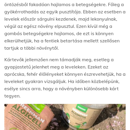
öntözésből fakadóan hajlamos a betegségekre. Főleg a
gyökérrothadás az egyik pusztítója. Ebben az esetben a
levelek először sárgulni kezdenek, majd lekonyulnak,
végül az egész növény elpusztul. Ezen kívül még a
gombás betegségekre hajlamos, de ezt is könnyen
elkerülhetjük, ha a fentiek betartása mellett szellősen
tartjuk a többi növénytől.
Kártevők jellemzően nem támadják meg, esetleg a
gyapjastetű jelenhet meg a leveleken. Ezeket az
aprócska, fehér élőlényeket könnyen észrevehetjük, ha a
leveleket gyakran vizsgáljuk. Ha időben közbelépünk,
esélye sincs arra, hogy a növényben különösebb kárt
tegyen.