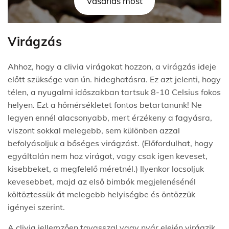
Vásárlás most
Virágzás
Ahhoz, hogy a clivia virágokat hozzon, a virágzás ideje
előtt szüksége van ún. hideghatásra. Ez azt jelenti, hogy
télen, a nyugalmi időszakban tartsuk 8-10 Celsius fokos
helyen. Ezt a hőmérsékletet fontos betartanunk! Ne
legyen ennél alacsonyabb, mert érzékeny a fagyásra,
viszont sokkal melegebb, sem különben azzal
befolyásoljuk a bőséges virágzást. (Előfordulhat, hogy
egyáltalán nem hoz virágot, vagy csak igen keveset,
kisebbeket, a megfelelő méretnél.) Ilyenkor locsoljuk
kevesebbet, majd az első bimbók megjelenésénél
költöztessük át melegebb helyiségbe és öntözzük
igényei szerint.
A clivia jellemzően tavasszal vagy nyár elején virágzik,