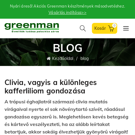
Nyári áreső! Akciós Greenman készítmények másodvetéshez.
Vásárlás indítása>>
0
BLOG
Kezdőoldal
blog
Clivia, vagyis a különleges
kafferliliom gondozása
A trópusi éghajlatról származó clivia mutatós
virágaival nyerte el sok növénytartó szívét, ráadásul
gondozása egyszerű is. Meglehetősen kevés betegség
és kártevő veszélyezteti, ha az alább leírtakat
betartjuk, akkor sokáig élvezhetjük gyönyörű virágait!