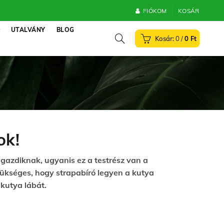
FIÓKOM
KOSÁR
UTALVÁNY
BLOG
0
/
0
Ft
ok!
gazdiknak, ugyanis ez a testrész van a
zükséges, hogy strapabíró legyen a kutya
kutya lábát.