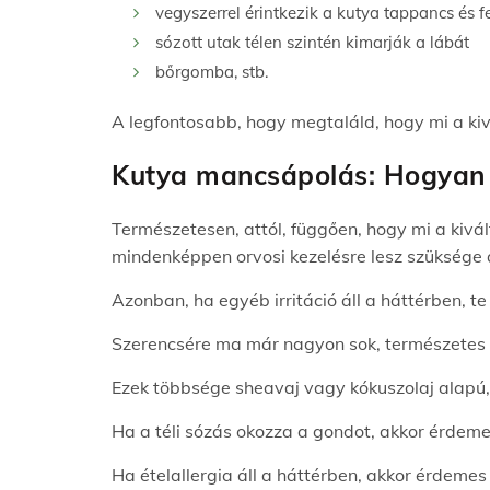
vegyszerrel érintkezik a kutya tappancs és f
sózott utak télen szintén kimarják a lábát
bőrgomba, stb.
A legfontosabb, hogy megtaláld, hogy mi a ki
Kutya mancsápolás: Hogyan
Természetesen, attól, függően, hogy mi a kivá
mindenképpen orvosi kezelésre lesz szüksége a 
Azonban, ha egyéb irritáció áll a háttérben, t
Szerencsére ma már nagyon sok, természetes 
Ezek többsége sheavaj vagy kókuszolaj alapú
Ha a téli sózás okozza a gondot, akkor érdeme
Ha ételallergia áll a háttérben, akkor érdem