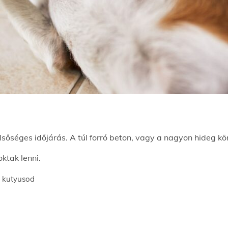
őséges időjárás. A túl forró beton, vagy a nagyon hideg kör
ktak lenni.
a kutyusod