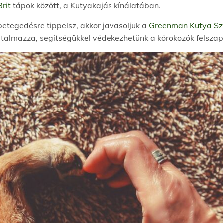
Brit
tápok között, a Kutyakajás kínálatában.
tegedésre tippelsz, akkor javasoljuk a
Greenman Kutya Sző
rtalmazza, segítségükkel védekezhetünk a kórokozók felszapo