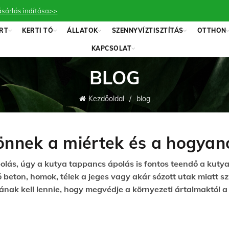
sárlás indítása>>
RT
KERTI TÓ
ÁLLATOK
SZENNYVÍZTISZTÍTÁS
OTTHON
KAPCSOLAT
BLOG
Kezdőoldal
blog
önnek a miértek és a hogyan
lás, úgy a kutya tappancs ápolás is fontos teendő a kutya
 beton, homok, télek a jeges vagy akár sózott utak miatt s
k kell lennie, hogy megvédje a környezeti ártalmaktól a 