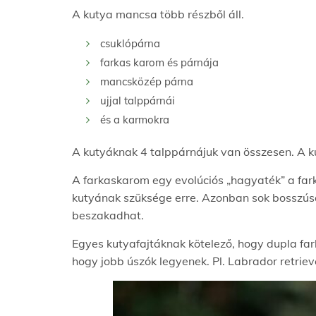
A kutya mancsa több részből áll.
csuklópárna
farkas karom és párnája
mancsközép párna
ujjal talppárnái
és a karmokra
A kutyáknak 4 talppárnájuk van összesen. A kut
A farkaskarom egy evolúciós „hagyaték” a far
kutyának szüksége erre. Azonban sok bosszúsá
beszakadhat.
Egyes kutyafajtáknak kötelező, hogy dupla fa
hogy jobb úszók legyenek. Pl. Labrador retriev