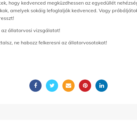
netek, hogy kedvenced megküzdhessen az egyedüllét nehézsé
játékok, amelyek sokáig lefoglalják kedvenced. Vagy próbáljáto
resszt!
az állatorvosi vizsgálatot!
lsz, ne habozz felkeresni az állatorvosotokat!