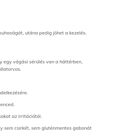
puhaságát, utána pedig jöhet a kezelés.
y egy vágási sérülés van a háttérben,
llatorvos.
ndelkezésére.
venced.
at az irritációtól.
ely sem csirkét, sem gluténmentes gabonát