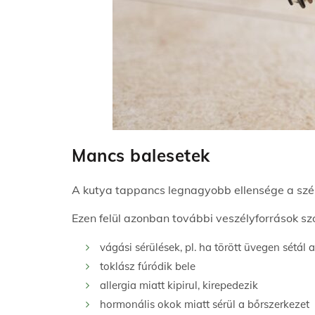
Mancs balesetek
A kutya tappancs legnagyobb ellensége a széls
Ezen felül azonban további veszélyforrások szo
vágási sérülések, pl. ha törött üvegen sétál 
toklász fúródik bele
allergia miatt kipirul, kirepedezik
hormonális okok miatt sérül a bőrszerkezet