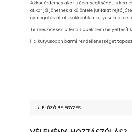
Akkor érdemes akár tréner segítségét is kér
akkor jól jöhetnek a különféle jutifalat rejtő 
nyalogatás által csökkentik a kutyusoknál a st
Természetesen a fenti tippek nem helyettesítik 
Ha kutyusodon bármi rendellenességet tapaszta
ELŐZŐ BEJEGYZÉS