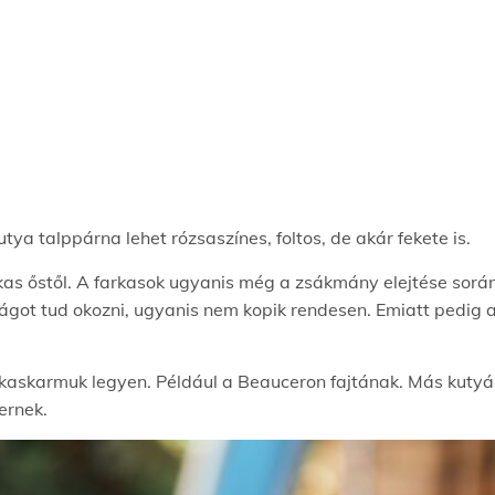
ya talppárna lehet rózsaszínes, foltos, de akár fekete is.
kas őstől. A farkasok ugyanis még a zsákmány elejtése sorá
got tud okozni, ugyanis nem kopik rendesen. Emiatt pedig 
rkaskarmuk legyen. Például a Beauceron fajtának. Más kutyák
ernek.