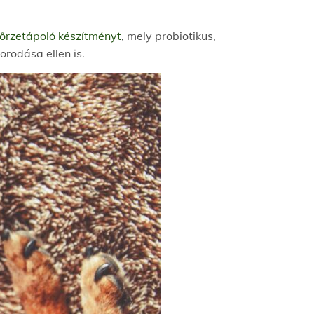
rzetápoló készítményt
, mely probiotikus,
rodása ellen is.