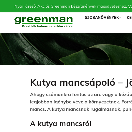
Nyári áreső! Akciós Greenman készítmények másodvetéshez.
Vá
SZOBANÖVÉNYEK
KE
Kutya mancsápoló – J
Ahogy számunkra fontos az arc vagy a kézápo
legjobban igénybe véve a környezetnek. Forró
mancs. A kutya mancsnak rugalmasnak, puhána
A kutya mancsról