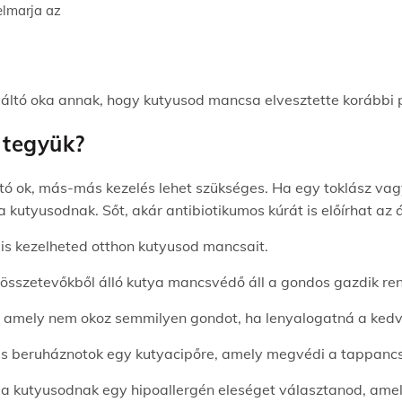
elmarja az
váltó oka annak, hogy kutyusod mancsa elvesztette korábbi 
 tegyük?
ltó ok, más-más kezelés lehet szükséges. Ha egy toklász vag
kutyusodnak. Sőt, akár antibiotikumos kúrát is előírhat az á
e is kezelheted otthon kutyusod mancsait.
összetevőkből álló kutya mancsvédő áll a gondos gazdik re
, amely nem okoz semmilyen gondot, ha lenyalogatná a ked
s beruháznotok egy kutyacipőre, amely megvédi a tappancsok
es a kutyusodnak egy hipoallergén eleséget választanod, am