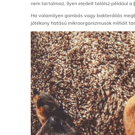
nem tartalmaz. Ilyen eledelt találsz például a
Ha valamilyen gombás vagy bakteráliás megbe
jótékony hatású mikroorganizmusok millióit ta