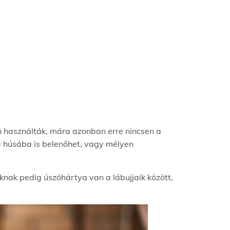
n használták, mára azonban erre nincsen a
a húsába is belenőhet, vagy mélyen
nak pedig úszóhártya van a lábujjaik között,