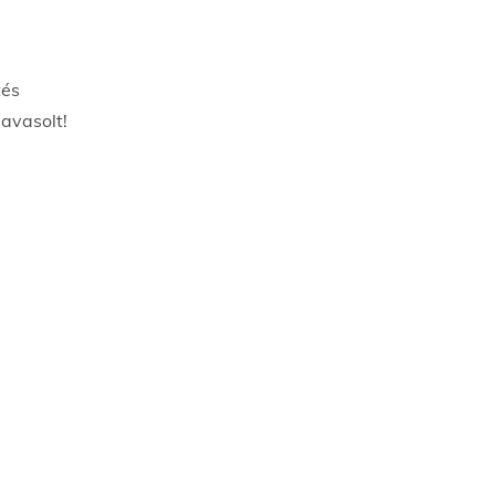
tés
avasolt!