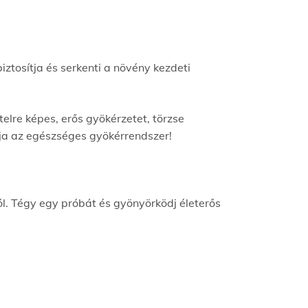
biztosítja és serkenti a növény kezdeti
elre képes, erős gyökérzetet, törzse
pja az egészséges gyökérrendszer!
l. Tégy egy próbát és gyönyörködj életerős