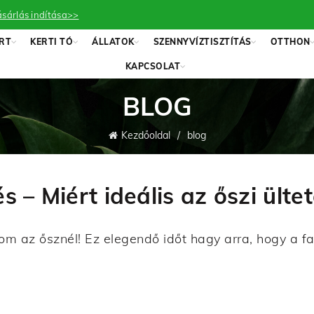
sárlás indítása>>
RT
KERTI TÓ
ÁLLATOK
SZENNYVÍZTISZTÍTÁS
OTTHON
KAPCSOLAT
BLOG
Kezdőoldal
blog
 – Miért ideális az őszi ülte
lom az ősznél! Ez elegendő időt hagy arra, hogy a f