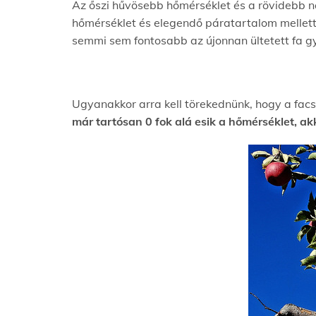
Az őszi hűvösebb hőmérséklet és a rövidebb n
hőmérséklet és elegendő páratartalom mellett
semmi sem fontosabb az újonnan ültetett fa gy
Ugyanakkor arra kell törekednünk, hogy a fac
már tartósan 0 fok alá esik a hőmérséklet, ak