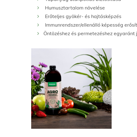
Humusztartalom növelése
Erőteljes gyökér- és hajtásképzés
Immunrendszer/ellenálló képesség erősí
Öntözéshez és permetezéshez egyaránt j