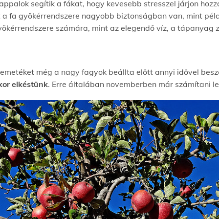
appalok segítik a fákat, hogy kevesebb stresszel járjon hoz
 a fa gyökérrendszere nagyobb biztonságban van, mint péld
ökérrendszere számára, mint az elegendő víz, a tápanyag za
semetéket még a nagy fagyok beállta előtt annyi idővel bes
kor elkéstünk
. Erre általában novemberben már számítani l