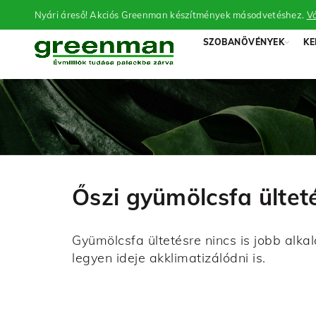
Nyári áreső! Akciós Greenman készítmények másodvetéshez.
Vá
SZOBANÖVÉNYEK
KE
Őszi gyümölcsfa ültetés
Gyümölcsfa ültetésre nincs is jobb alka
legyen ideje akklimatizálódni is.