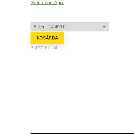
Greenman Agro
KOSÁRBA
3 490
Ft
-tól