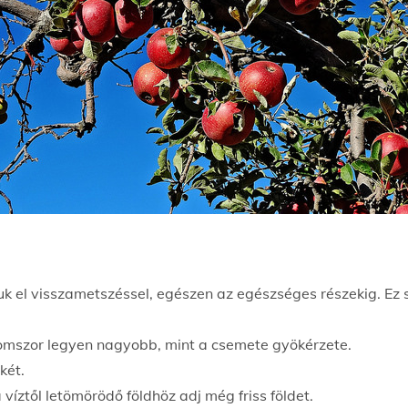
tsuk el visszametszéssel, egészen az egészséges részekig. E
romszor legyen nagyobb, mint a csemete gyökérzete.
két.
íztől letömörödő földhöz adj még friss földet.