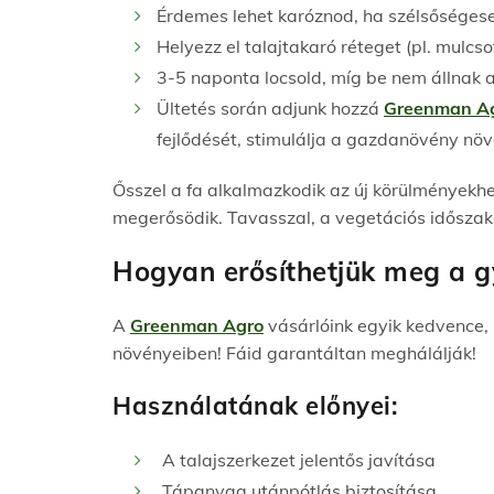
Érdemes lehet karóznod, ha szélsőségeseb
Helyezz el talajtakaró réteget (pl. mulcso
3-5 naponta locsold, míg be nem állnak a
Ültetés során adjunk hozzá
Greenman Ag
fejlődését, stimulálja a gazdanövény nö
Ősszel a fa alkalmazkodik az új körülményekhez
megerősödik. Tavasszal, a vegetációs időszak
Hogyan erősíthetjük meg a g
A
Greenman Agro
vásárlóink egyik kedvence,
növényeiben! Fáid garantáltan meghálálják!
Használatának előnyei:
A talajszerkezet jelentős javítása
Tápanyag utánpótlás biztosítása