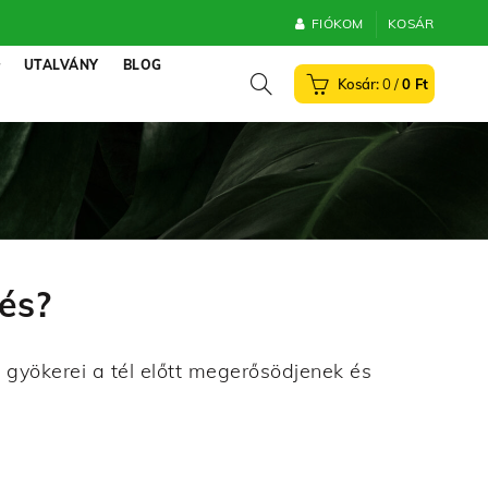
FIÓKOM
KOSÁR
UTALVÁNY
BLOG
0
/
0
Ft
tés?
a gyökerei a tél előtt megerősödjenek és