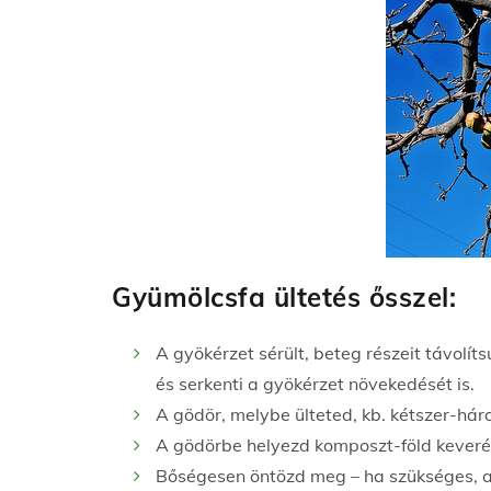
Gyümölcsfa ültetés ősszel:
A gyökérzet sérült, beteg részeit távolí
és serkenti a gyökérzet növekedését is.
A gödör, melybe ülteted, kb. kétszer-há
A gödörbe helyezd komposzt-föld keveré
Bőségesen öntözd meg – ha szükséges, a v