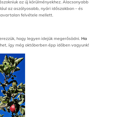
zászokniuk az új körülményekhez. Alacsonyabb
ául az aszályosabb, nyári időszakban – és
vartalan felvétele mellett.
zerezzük, hogy legyen idejük megerősödni.
Ha
ehet, így még októberben épp időben vagyunk!