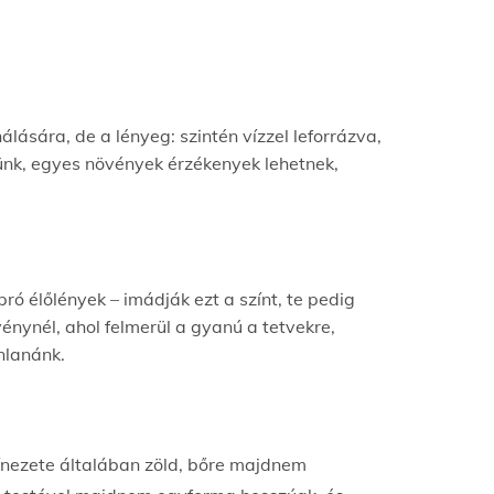
álására, de a lényeg: szintén vízzel leforrázva,
jünk, egyes növények érzékenyek lehetnek,
ó élőlények – imádják ezt a színt, te pedig
énynél, ahol felmerül a gyanú a tetvekre,
ánlanánk.
ínezete általában zöld,
bőre
majdnem