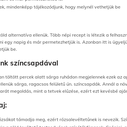
ek, mindenképp tájékozódjunk, hogy melynél vethetjük be
 alternatíva ellenük. Több népi recept is létezik a felhaszn
i egy napig és már permetezhetjük is.
Azonban itt is ügyel
tjük be.
ünk színcsapdával
n töltött percek alatt sárga ruhádon megjelennek ezek az apr
llenük sárga, ragacsos felületű ún. színcsapdák. Annál a növ
barát megoldás, mint a tetvek elűzése, ezért ezt kevésbé aj
aj:
ózsákat
támadja meg, ezért
rózsalevéltetűnek
is nevezik. Sz