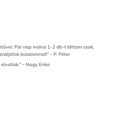
tűvel. Pár nap múlva 1-2 db-t láttam csak,
áljátok bizalommal!” – P. Péter
elvoltak.” – Nagy Erika