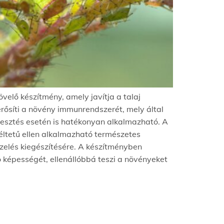
velő készítmény, amely javítja a talaj
rősíti a növény immunrendszerét, mely által
esztés
esetén is
hatékonyan alkalmazható. A
éltetű ellen alkalmazható természetes
zelés kiegészítésére. A készítményben
ő ké
pességét, ellenállóbbá teszi a növényeket