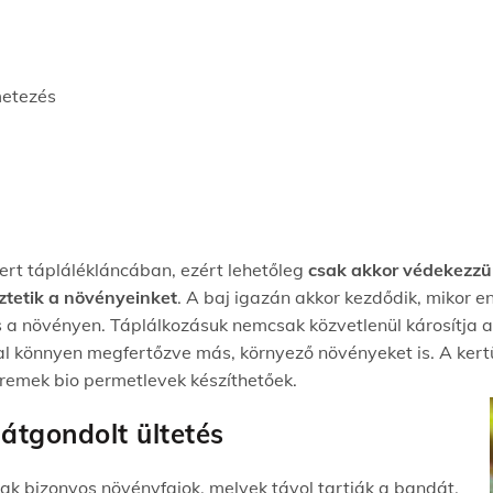
metezés
 kert táplálékláncában, ezért lehetőleg
csak akkor
v
é
dekezz
ztetik a növényeinket
. A baj igazán akkor kezdődik, mikor 
s a növényen. Táplálkozásuk nemcsak közvetlenül károsítja a
l könnyen megfertőzve más, környező növényeket is. A kertün
l remek
bio
permetlevek készíthetőek.
 átgondolt ültetés
ak bizonyos növényfajok, melyek távol tartják a bandát,