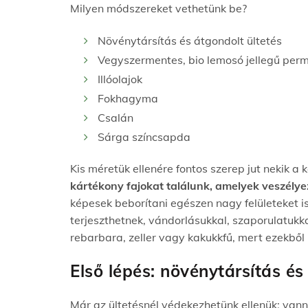
Milyen módszereket vethetünk be?
Növénytársítás és átgondolt ültetés
Vegyszermentes,
bio
lemosó jellegű per
Illóolajok
Fokhagyma
Csalán
Sárga színcsapda
Kis méretük ellenére fontos szerep jut nekik a
kártékony fajokat találunk, amelyek veszélye
képesek beborítani egészen nagy felületeket i
terjeszthetnek, vándorlásukkal, szaporulatukka
rebarbara, zeller vagy kakukkfű, mert ezekbő
Első lépés: növénytársítás és
Már az ültetésnél védekezhetünk ellenük: vann