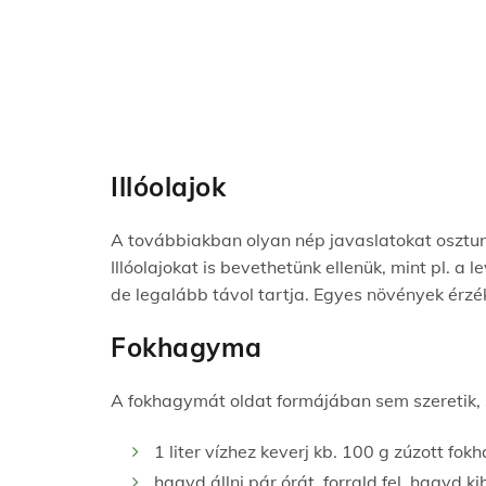
Illóolajok
A továbbiakban olyan nép javaslatokat oszt
Illóolajokat is bevethetünk ellenük, mint pl.
de legalább távol tartja.
Egyes növények érzék
Fokhagyma
A fokhagymát oldat formájában sem szeretik, 
1 liter vízhez keverj kb. 100 g zúzott fo
hagyd állni pár órát, forrald fel, hagyd k