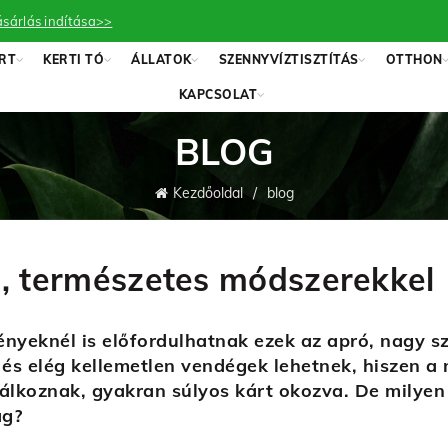
sárlás indítása>>
RT
KERTI TÓ
ÁLLATOK
SZENNYVÍZTISZTÍTÁS
OTTHON
KAPCSOLAT
BLOG
Kezdőoldal
blog
ag, természetes módszerekkel
ényeknél is előfordulhatnak ezek az apró, nagy s
 és elég kellemetlen vendégek lehetnek, hiszen 
lálkoznak, gyakran súlyos kárt okozva. De milye
ag?