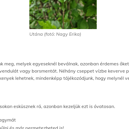
Utána (fotó: Nagy Erika)
unk meg, melyek egyeseknél beválnak, azonban érdemes őke
 a levendulát vagy borsmentát. Néhány cseppet vízbe keverve
enyek lehetnek, mindenképp tájékozódjunk, hogy melynél ve
sokan esküsznek rá, azonban kezeljük ezt is óvatosan.
khagymát
ihűlni és már permetezheted is!