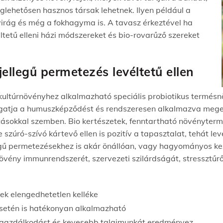
eglehetősen haszn
os társak lehetnek. Ilyen például a
mvirág és még a fokhagyma
is.
A tavasz
érkeztével
ha
ltetű elleni házi módszereket és
bio
-rovarűző szereket
jellegű permetezés levéltetű ellen
kultúrnövényhez alkalmazható speciális
probiotikus
termésnö
ámogatja a humuszképződést és rendszeresen alkalmazva mege
atásokkal szemben.
Bio
kertészetek,
fenntartható
növényterm
e szúró-szívó kártevő ellen is pozitív a tapasztalat
,
tehát lev
legű permetezésekhez is akár önállóan, vagy hagyományos ke
növény immunrendszerét, szervezeti szilárdságát, stressztűr
ek elengedhetetlen kelléke
esetén is hatékonyan alkalmazható
ízgazdálkodást és kevesebb talajmunkát eredményez