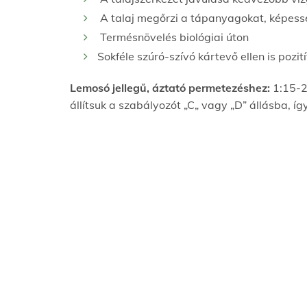
A talaj megőrzi a tápanyagokat, képess
Termésnövelés biológiai úton
Sokféle szúró-szívó kártevő ellen is pozit
Lemosó jellegű, áztató permetezéshez:
1:15-2
állítsuk a szabályozót „C„ vagy „D” állásba, így