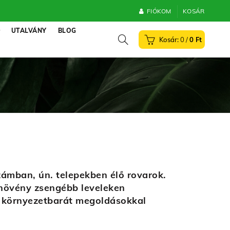
FIÓKOM
KOSÁR
UTALVÁNY
BLOG
0
/
0
Ft
zámban, ún. telepekben élő rovarok.
a növény zsengébb leveleken
n környezetbarát megoldásokkal