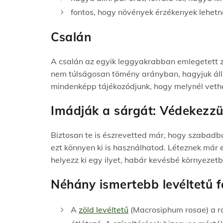
fontos, hogy növények érzékenyek lehetn
Csalán
A csalán az egyik leggyakrabban emlegetett zöld
nem túlságosan tömény arányban, hagyjuk álln
mindenképp tájékozódjunk, hogy melynél vethe
Imádják a sárgát: Védekezz
Biztosan te is észrevetted már, hogy szabadba
ezt könnyen ki is használhatod. Léteznek már e
helyezz ki egy ilyet, habár kevésbé környezet
Néhány ismertebb levéltetű f
A
zöld levéltetű
(Macrosiphum rosae) a
r