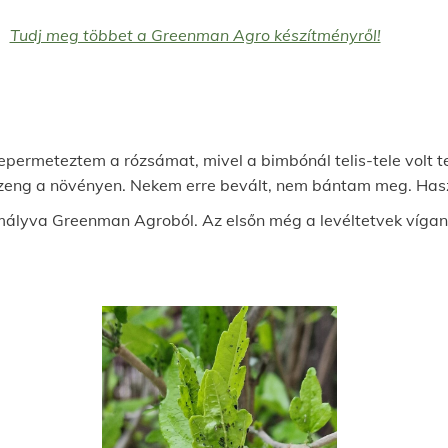
Tudj meg többet a Greenman Agro készítményről!
permeteztem a rózsámat, mivel a bimbónál telis-tele volt te
zeng a növényen. Nekem erre bevált, nem bántam meg. Haszn
a mályva Greenman Agroból. Az elsőn még a levéltetvek vígan 