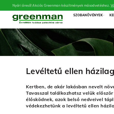
Nyári áreső! Akciós Greenman készítmények másodvetéshez.
Vá
SZOBANÖVÉNYEK
KE
Levéltetű ellen házil
Kertben, de akár lakásban nevelt növ
Tavasszal találkozhatsz velük először
élősködnek, azok belső nedveivel táp
védekezhetünk a levéltetű ellen házil