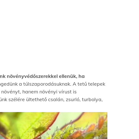
ünk
növényvédőszerekkel
ellenü
k, ha
engedünk a
túlszaporodásuknak. A tetű telepek
 növényt, hanem növényi vírust is
k szélére ültethető csalán, zsurló, turbolya,