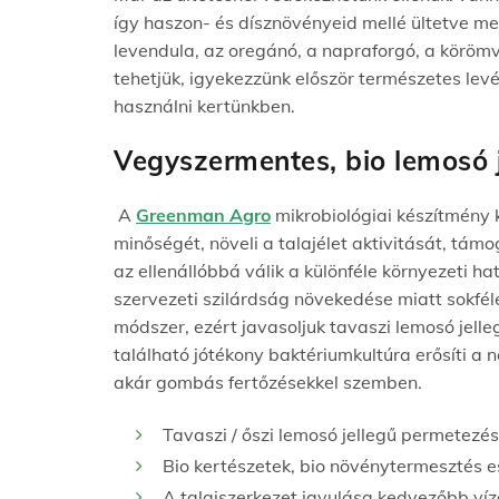
így haszon- é
s dísznövényeid
mellé ültetve m
levendula, az oregánó, a napraforgó, a körö
tehetjük, igyekezzünk először természetes levé
használni kertünkben.
Vegyszermen
tes,
bio
lem
osó 
A
Greenman
Agro
mikrobiológiai készítmény 
minőségét, növeli a talajélet aktivitását, t
az
ellenállóbbá válik
a különféle környezeti h
szervezeti szilárdság növekedése miatt
sokfél
módszer, ezért javasoljuk tavaszi lemosó jel
található jótékony baktériumkultúra erősíti a 
akár gombás fertőzésekkel szemben.
Tavaszi / őszi lemosó jellegű permetezés
Bio kertészetek, bio növénytermesztés 
A talajszerkezet javulása kedvezőbb v