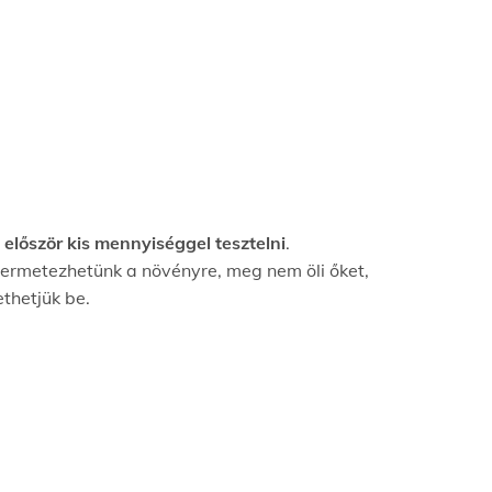
t
először kis mennyiséggel tesztelni
.
 permetezhetünk a növényre, meg nem öli őket,
thetjük be.