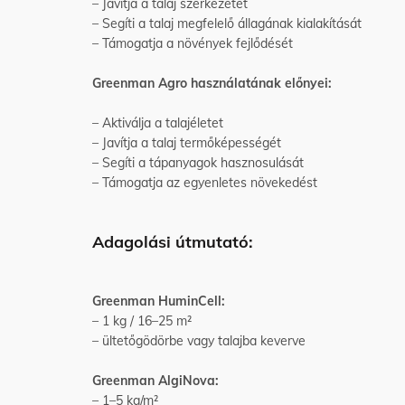
– Javítja a talaj szerkezetét
– Segíti a talaj megfelelő állagának kialakítását
– Támogatja a növények fejlődését
Greenman Agro használatának előnyei:
– Aktiválja a talajéletet
– Javítja a talaj termőképességét
– Segíti a tápanyagok hasznosulását
– Támogatja az egyenletes növekedést
Adagolási útmutató:
Greenman HuminCell:
– 1 kg / 16–25 m²
– ültetőgödörbe vagy talajba keverve
Greenman AlgiNova:
– 1–5 kg/m²