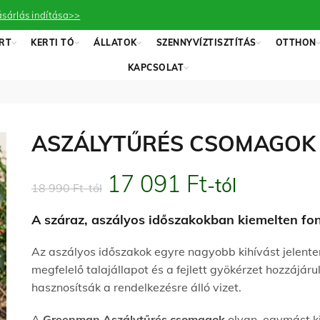
sárlás indítása>>
RT
KERTI TÓ
ÁLLATOK
SZENNYVÍZTISZTÍTÁS
OTTHON
KAPCSOLAT
ASZÁLYTŰRÉS CSOMAGOK
17 091
Ft
-tól
18 990
Ft
-tól
A száraz, aszályos időszakokban kiemelten fo
Az aszályos időszakok egyre nagyobb kihívást jelent
megfelelő talajállapot és a fejlett gyökérzet hozzáj
hasznosítsák a rendelkezésre álló vizet.
A
Greenman Aszálytűrés csomagok
olyan, egymást k