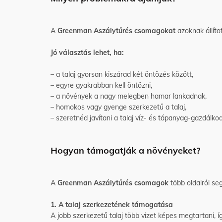
A
Greenman Aszálytűrés csomagokat
azoknak állítot
Jó választás lehet, ha:
– a talaj gyorsan kiszárad két öntözés között,
– egyre gyakrabban kell öntözni,
– a növények a nagy melegben hamar lankadnak,
– homokos vagy gyenge szerkezetű a talaj,
– szeretnéd javítani a talaj víz- és tápanyag-gazdálko
Hogyan támogatják a növényeket?
A
Greenman Aszálytűrés csomagok
több oldalról seg
1. A talaj szerkezetének támogatása
A jobb szerkezetű talaj több vizet képes megtartani,