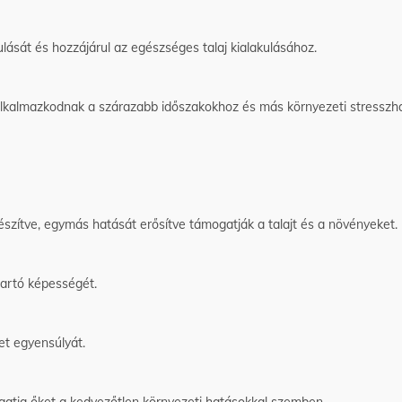
ulását és hozzájárul az egészséges talaj kialakulásához.
lkalmazkodnak a szárazabb időszakokhoz és más környezeti stresszh
zítve, egymás hatását erősítve támogatják a talajt és a növényeket.
gtartó képességét.
let egyensúlyát.
gatja őket a kedvezőtlen környezeti hatásokkal szemben.