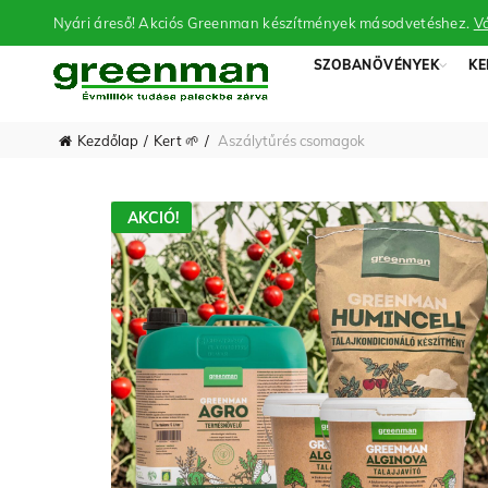
Nyári áreső! Akciós Greenman készítmények másodvetéshez.
Vá
SZOBANÖVÉNYEK
KE
Kezdőlap
Kert 🌱
Aszálytűrés csomagok
AKCIÓ!