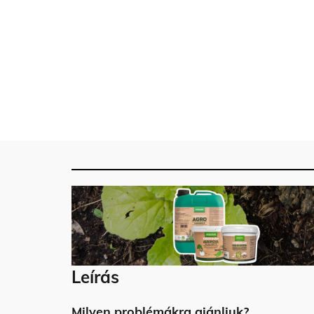
Leírás
Milyen problémákra ajánljuk?