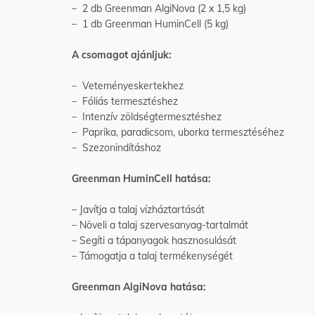
– 2 db Greenman AlgiNova (2 x 1,5 kg)
– 1 db Greenman HuminCell (5 kg)
A csomagot ajánljuk:
– Veteményeskertekhez
– Fóliás termesztéshez
– Intenzív zöldségtermesztéshez
– Paprika, paradicsom, uborka termesztéséhez
– Szezonindításhoz
Greenman HuminCell hatása:
– Javítja a talaj vízháztartását
– Növeli a talaj szervesanyag-tartalmát
– Segíti a tápanyagok hasznosulását
– Támogatja a talaj termékenységét
Greenman AlgiNova hatása: