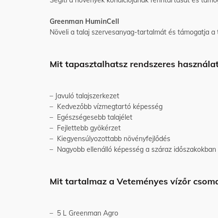
Greenman HuminCell
Növeli a talaj szervesanyag-tartalmát és támogatja a 
Mit tapasztalhatsz rendszeres használa
– Javuló talajszerkezet
– Kedvezőbb vízmegtartó képesség
– Egészségesebb talajélet
– Fejlettebb gyökérzet
– Kiegyensúlyozottabb növényfejlődés
– Nagyobb ellenálló képesség a száraz időszakokban
Mit tartalmaz a Veteményes vízőr cso
– 5 L Greenman Agro