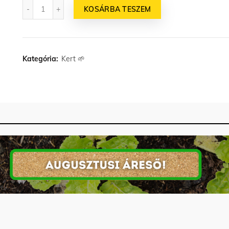
Mennyiség
KOSÁRBA TESZEM
was:
is:
29
26
990 Ft.
991 Ft.
Kategória:
Kert 🌱