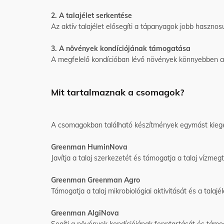
2. A talajélet serkentése
Az aktív talajélet elősegíti a tápanyagok jobb hasznos
3. A növények kondíciójának támogatása
A megfelelő kondícióban lévő növények könnyebben a
Mit tartalmaznak a csomagok?
A csomagokban található készítmények egymást kiegés
Greenman HuminNova
Javítja a talaj szerkezetét és támogatja a talaj vízme
Greenman Greenman Agro
Támogatja a talaj mikrobiológiai aktivitását és a talajé
Greenman AlgiNova
Segíti a növények kondíciójának fenntartását és támo