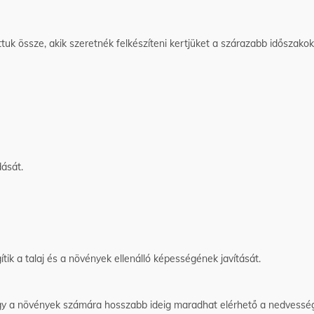
tuk össze, akik szeretnék felkészíteni kertjüket a szárazabb időszakokra
dását.
ítik a talaj és a növények ellenálló képességének javítását.
 így a növények számára hosszabb ideig maradhat elérhető a nedvessé