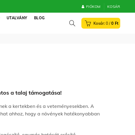
FIÓKOM
KOSÁR
UTALVÁNY
BLOG
0
/
0
Ft
ntos a talaj támogatása!
enek a kertekben és a veteményesekben. A
árulhat ahhoz, hogy a növények hatékonyabban
iegészítő, egymás hatását erősítő