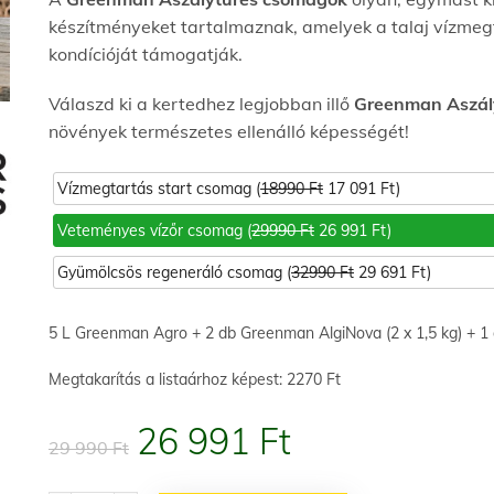
készítményeket tartalmaznak, amelyek a talaj vízmegt
kondícióját támogatják.
Válaszd ki a kertedhez legjobban illő
Greenman Aszál
növények természetes ellenálló képességét!
Vízmegtartás start csomag (
18990 Ft
17 091 Ft)
Veteményes vízőr csomag (
29990 Ft
26 991 Ft)
Gyümölcsös regeneráló csomag (
32990 Ft
29 691 Ft)
5 L Greenman Agro + 2 db Greenman AlgiNova (2 x 1,5 kg) + 1
Megtakarítás a listaárhoz képest: 2270 Ft
Original
Current
26 991
Ft
29 990
Ft
price
price