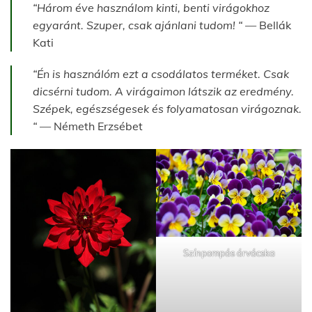
“Három éve használom kinti, benti virágokhoz
egyaránt. Szuper, csak ajánlani tudom! “
— Bellák
Kati
“Én is használóm ezt a csodálatos terméket. Csak
dicsérni tudom. A virágaimon látszik az eredmény.
Szépek, egészségesek és folyamatosan virágoznak.
“
— Németh Erzsébet
Színpompás árvácska