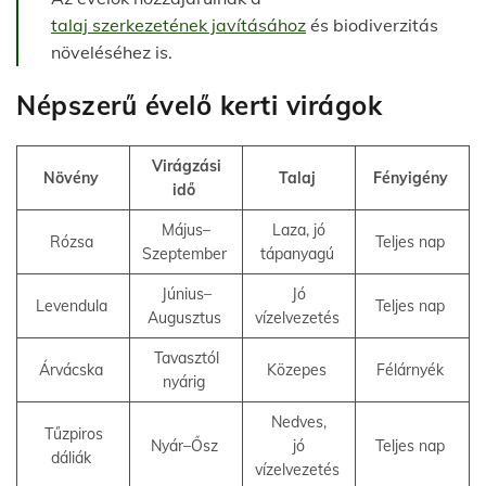
talaj szerkezetének javításához
és biodiverzitás
növeléséhez is.
Népszerű évelő kerti virágok
Virágzási
Növény
Talaj
Fényigény
idő
Május–
Laza, jó
Rózsa
Teljes nap
Szeptember
tápanyagú
Június–
Jó
Levendula
Teljes nap
Augusztus
vízelvezetés
Tavasztól
Árvácska
Közepes
Félárnyék
nyárig
Nedves,
Tűzpiros
Nyár–Ősz
jó
Teljes nap
dáliák
vízelvezetés