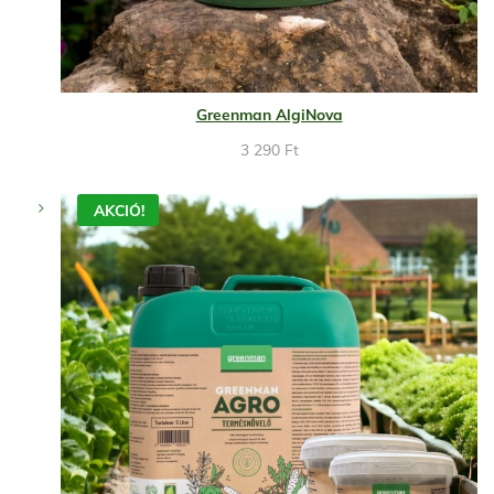
Greenman AlgiNova
3 290
Ft
AKCIÓ!