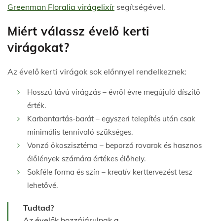
Greenman Floralia virágelixír
segítségével.
Miért válassz évelő kerti
virágokat?
Az évelő kerti virágok sok előnnyel rendelkeznek:
Hosszú távú virágzás – évről évre megújuló díszítő
érték.
Karbantartás-barát – egyszeri telepítés után csak
minimális tennivaló szükséges.
Vonzó ökoszisztéma – beporzó rovarok és hasznos
élőlények számára értékes élőhely.
Sokféle forma és szín – kreatív kerttervezést tesz
lehetővé.
Tudtad?
Az évelők hozzájárulnak a