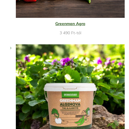
Greenman Agro
3 490
Ft
-tól