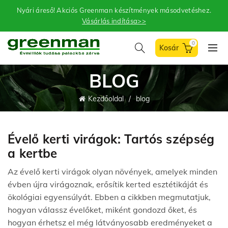
Nyári áreső! Akciós Greenman készítmények másodvetéshez.
Vásárlás indítása>>
0
BLOG
Kezdőoldal
blog
Évelő kerti virágok: Tartós szépség
a kertbe
Az évelő kerti virágok olyan növények, amelyek minden
évben újra virágoznak, erősítik kerted esztétikáját és
ökológiai egyensúlyát. Ebben a cikkben megmutatjuk,
hogyan válassz évelőket, miként gondozd őket, és
hogyan érhetsz el még látványosabb eredményeket a