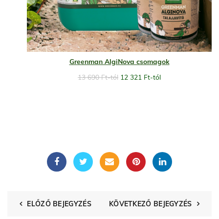
Greenman AlgiNova csomagok
13 690
Ft
-tól
12 321
Ft
-tól
ELŐZŐ BEJEGYZÉS
KÖVETKEZŐ BEJEGYZÉS