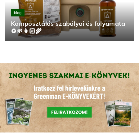
blog
Komposztálás szabályai és folyamata
♻️🌱👩🏻‍🌾