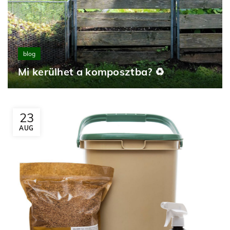
blog
Mi kerülhet a komposztba? ♻️
23
AUG