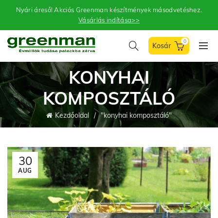
Nyári áreső! Akciós Greenman készítmények másodvetéshez.
Vásárlás indítása>>
0
KONYHAI
KOMPOSZTÁLÓ
Kezdőoldal
"konyhai komposztáló"
30
AUG