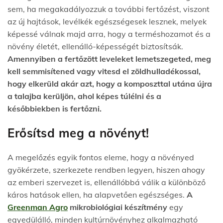
sem, ha megakadályozzuk a további fertőzést, viszont
az új hajtások, levélkék egészségesek lesznek, melyek
képessé válnak majd arra, hogy a terméshozamot és a
növény életét, ellenálló-képességét biztosítsák.
Amennyiben a fertőzött leveleket lemetszegeted, meg
kell semmisítened vagy vitesd el zöldhulladékossal,
hogy elkerüld akár azt, hogy a komposzttal utána újra
a talajba kerüljön, ahol képes túlélni és a
későbbiekben is fertőzni.
Erősítsd meg a növényt!
A megelőzés egyik fontos eleme, hogy a növényed
gyökérzete, szerkezete rendben legyen, hiszen ahogy
az emberi szervezet is, ellenállóbbá válik a különböző
káros hatások ellen, ha alapvetően egészséges.
A
Greenman Agro
mikrobiológiai készítmény
egy
egyedülálló, minden kultúrnövényhez alkalmazható