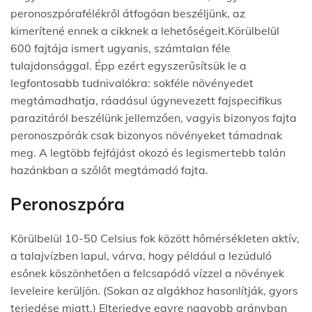
peronoszpórafélékről átfogóan beszéljünk, az
kimerítené ennek a cikknek a lehetőségeit.Körülbelül
600 fajtája ismert ugyanis, számtalan féle
tulajdonsággal. Épp ezért egyszerűsítsük le a
legfontosabb tudnivalókra: sokféle növényedet
megtámadhatja, ráadásul úgynevezett fajspecifikus
parazitáról beszélünk jellemzően, vagyis bizonyos fajta
peronoszpórák csak bizonyos növényeket támadnak
meg. A legtöbb fejfájást okozó és legismertebb talán
hazánkban a szőlőt megtámadó fajta.
Peronoszpóra
Körülbelül 10-50 Celsius fok között hőmérsékleten aktív,
a talajvízben lapul, várva, hogy például a lezúduló
esőnek köszönhetően a felcsapódó vízzel a növények
leveleire kerüljön. (Sokan az algákhoz hasonlítják, gyors
terjedése miatt.) Elterjedve egyre nagyobb arányban