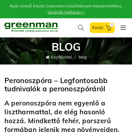
Nyári áreső! Akciós Greenman készítmények másodvetéshez.
Vásárlás indítása>>
0
BLOG
Kezdőoldal
blog
Peronoszpóra – Legfontosabb
tudnivalók a peronoszpóráról
A peronoszpóra nem egyenlő a
lisztharmattal, de elég hasonló
hozzá. Mindkettő fehér, porszerű
formában jelenik meg növényeiden,