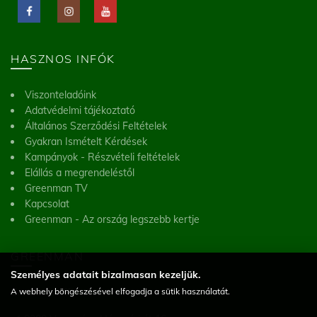
HASZNOS INFÓK
Viszonteladóink
Adatvédelmi tájékoztató
Általános Szerződési Feltételek
Gyakran Ismételt Kérdések
Kampányok - Részvételi feltételek
Elállás a megrendeléstől
Greenman TV
Kapcsolat
Greenman - Az ország legszebb kertje
GREENMAN
Személyes adatait bizalmasan kezeljük.
Greenman Kft.
A webhely böngészésével elfogadja a sütik használatát.