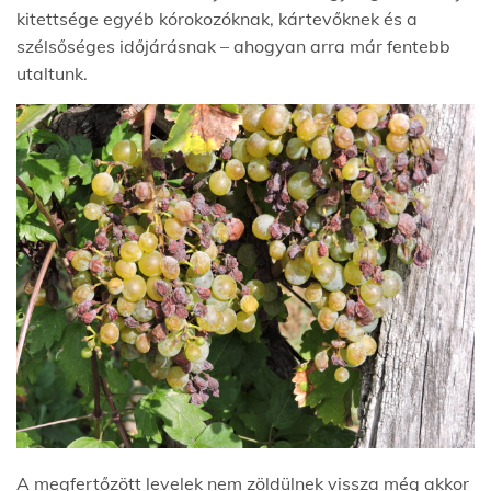
kitettsége egyéb kórokozóknak, kártevőknek és a
szélsőséges időjárásnak – ahogyan arra már fentebb
utaltunk.
A megfertőzött levelek nem zöldülnek vissza még akkor