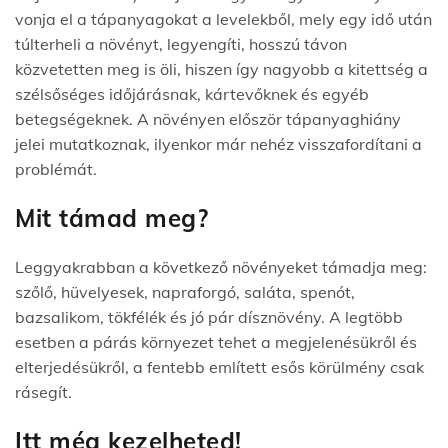
vonja el a tápanyagokat a levelekből, mely egy idő után
túlterheli a növényt, legyengíti, hosszú távon
közvetetten meg is öli, hiszen így nagyobb a kitettség a
szélsőséges időjárásnak, kártevőknek és egyéb
betegségeknek. A növényen először tápanyaghiány
jelei mutatkoznak, ilyenkor már nehéz visszafordítani a
problémát.
Mit támad meg?
Leggyakrabban a következő növényeket támadja meg:
szőlő, hüvelyesek, napraforgó, saláta, spenót,
bazsalikom, tökfélék és jó pár dísznövény. A legtöbb
esetben a párás környezet tehet a megjelenésükről és
elterjedésükről, a fentebb említett esős körülmény csak
rásegít.
Itt még kezelheted!