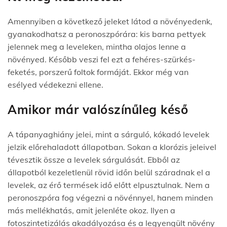
Amennyiben a következő jeleket látod a növényedenk,
gyanakodhatsz a peronoszpórára: kis barna pettyek
jelennek meg a leveleken, mintha olajos lenne a
növényed. Később veszi fel ezt a fehéres-szürkés-
feketés, porszerű foltok formáját. Ekkor még van
esélyed védekezni ellene.
Amikor már valószínűleg késő
A tápanyaghiány jelei, mint a sárguló, kókadó levelek
jelzik előrehaladott állapotban. Sokan a klorózis jeleivel
tévesztik össze a levelek sárgulását. Ebből az
állapotból kezeletlenül rövid időn belül száradnak el a
levelek, az érő termések idő előtt elpusztulnak. Nem a
peronoszpóra fog végezni a növénnyel, hanem minden
más mellékhatás, amit jelenléte okoz. Ilyen a
fotoszintetizálás akadályozása és a legyengült növény