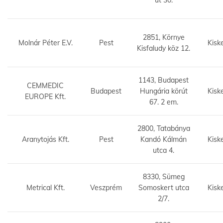
út 30.
2851, Környe
Molnár Péter E.V.
Pest
Kisk
Kisfaludy köz 12.
1143, Budapest
CEMMEDIC
Budapest
Hungária körút
Kisk
EUROPE Kft.
67. 2 em.
2800, Tatabánya
Aranytojás Kft.
Pest
Kandó Kálmán
Kisk
utca 4.
8330, Sümeg
Metrical Kft.
Veszprém
Somoskert utca
Kisk
2/7.