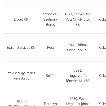
Szabolcs-
4621, Fényeslitke
Ducet Kft.
Szatmár-
Váci Mihály utca
Kisk
Bereg
38.
2461, Tárnok
Etalon Services Kft.
Pest
Kisk
Mária utca 27.
5931,
zöldség-gyümölcs
Békés
Nagyszénás
Kisk
kereskedő
Táncsics M.u.68.
7630, Pécs
HIDRO-
Baranya
Hegedűs János
Kisk