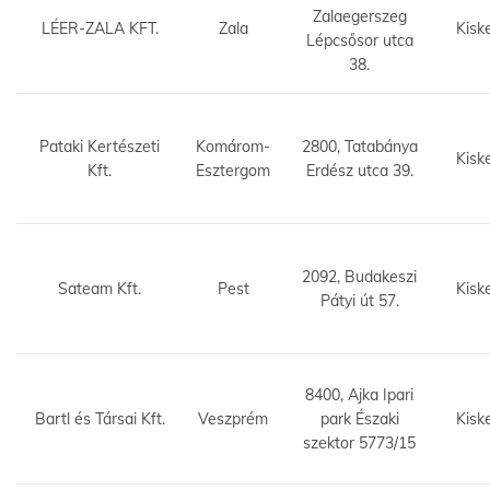
Zalaegerszeg
LÉER-ZALA KFT.
Zala
Kisk
Lépcsősor utca
38.
Pataki Kertészeti
Komárom-
2800, Tatabánya
Kisk
Kft.
Esztergom
Erdész utca 39.
2092, Budakeszi
Sateam Kft.
Pest
Kisk
Pátyi út 57.
8400, Ajka Ipari
Bartl és Társai Kft.
Veszprém
park Északi
Kisk
szektor 5773/15