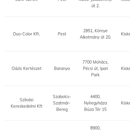
út 2.
2851, Környe
Duo-Color Kft.
Pest
Kisk
Alkotmány út 20.
7700 Mohács,
Oázis Kertészet
Baranya
Pécsi út, Ipari
Kisk
Park
Szabolcs-
4400,
Szilvási
Szatmár-
Nyíregyháza
Kisk
Kereskedelmi Kft
Bereg
Búza Tér 15
8900,