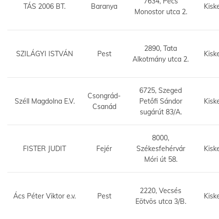
7634, Pécs
TÁS 2006 BT.
Baranya
Kisk
Monostor utca 2.
2890, Tata
SZILÁGYI ISTVÁN
Pest
Kisk
Alkotmány utca 2.
6725, Szeged
Csongrád-
Széll Magdolna E.V.
Petőfi Sándor
Kisk
Csanád
sugárút 83/A.
8000,
FISTER JUDIT
Fejér
Székesfehérvár
Kisk
Móri út 58.
2220, Vecsés
Ács Péter Viktor e.v.
Pest
Kisk
Eötvös utca 3/B.