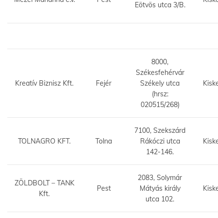
Eötvös utca 3/B.
8000,
Székesfehérvár
Kreatív Biznisz Kft.
Fejér
Székely utca
Kisk
(hrsz:
020515/268)
7100, Szekszárd
TOLNAGRO KFT.
Tolna
Rákóczi utca
Kisk
142-146.
2083, Solymár
ZÖLDBOLT – TANK
Pest
Mátyás király
Kisk
Kft.
utca 102.