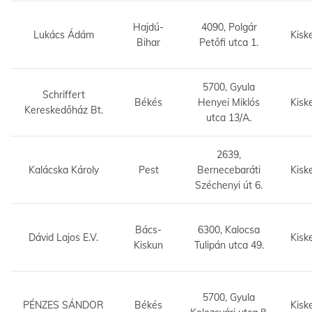
Hajdú-
4090, Polgár
Lukács Ádám
Kisk
Bihar
Petőfi utca 1.
5700, Gyula
Schriffert
Békés
Henyei Miklós
Kisk
Kereskedőház Bt.
utca 13/A.
2639,
Kalácska Károly
Pest
Bernecebaráti
Kisk
Széchenyi út 6.
Bács-
6300, Kalocsa
Dávid Lajos E.V.
Kisk
Kiskun
Tulipán utca 49.
5700, Gyula
PÉNZES SÁNDOR
Békés
Kisk