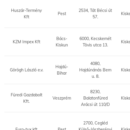
Huszár-Termény
2534, Tát Bécsi út
Pest
Kisk
Kft
57.
Bács-
6000, Kecskemét
KZM Impex Kft
Kisk
Kiskun
Tövis utca 13.
4080,
Hajdú-
Görögh László e.v.
Hajdúnánás Bem
Kisk
Bihar
u. 8.
8230,
Füredi Gazdabolt
Veszprém
Balatonfüred
Kisk
Kft.
Arácsi út 110/D
2700, Cegléd
Euro-tux kft
Pest
Külső-Jászberényi
Kisk