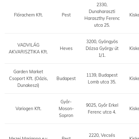
2330,
Dunaharaszti
Flórachem Kft.
Pest
Kisk
Haraszthy Ferenc
utca 25.
3200, Gyöngyös
VADVILÁG
Heves
Dózsa György út
Kisk
AKVARISZTIKA Kft.
1/1.
Garden Market
1139, Budapest
Csoport Kft. (Oázis,
Budapest
Kisk
Lomb utca 35.
Dunakeszi)
Győr-
9025, Győr Erkel
Variogen Kft.
Moson-
Kisk
Ferenc utca 4.
Sopron
2220, Vecsés
Mezei Marianna e.v.
Pest
Kisk