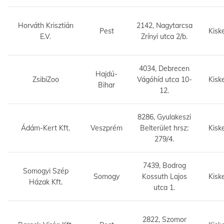
Horváth Krisztián
2142, Nagytarcsa
Pest
Kisk
E.V.
Zrínyi utca 2/b.
4034, Debrecen
Hajdú-
ZsibiZoo
Vágóhíd utca 10-
Kisk
Bihar
12.
8286, Gyulakeszi
Ádám-Kert Kft.
Veszprém
Belterület hrsz:
Kisk
279/4.
7439, Bodrog
Somogyi Szép
Somogy
Kossuth Lajos
Kisk
Házak Kft.
utca 1.
2822, Szomor