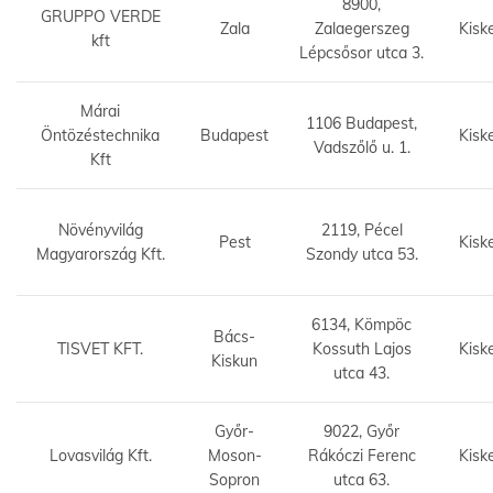
8900,
GRUPPO VERDE
Zala
Zalaegerszeg
Kisk
kft
Lépcsősor utca 3.
Márai
1106 Budapest,
Öntözéstechnika
Budapest
Kisk
Vadszőlő u. 1.
Kft
Növényvilág
2119, Pécel
Pest
Kisk
Magyarország Kft.
Szondy utca 53.
6134, Kömpöc
Bács-
TISVET KFT.
Kossuth Lajos
Kisk
Kiskun
utca 43.
Győr-
9022, Győr
Lovasvilág Kft.
Moson-
Rákóczi Ferenc
Kisk
Sopron
utca 63.