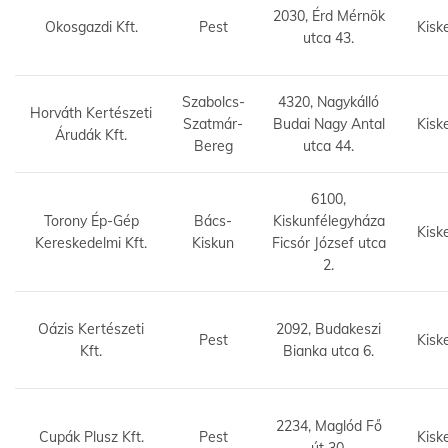
2030, Érd Mérnök
Okosgazdi Kft.
Pest
Kisk
utca 43.
Szabolcs-
4320, Nagykálló
Horváth Kertészeti
Szatmár-
Budai Nagy Antal
Kisk
Árudák Kft.
Bereg
utca 44.
6100,
Torony Ép-Gép
Bács-
Kiskunfélegyháza
Kisk
Kereskedelmi Kft.
Kiskun
Ficsór József utca
2.
Oázis Kertészeti
2092, Budakeszi
Pest
Kisk
Kft.
Bianka utca 6.
2234, Maglód Fő
Cupák Plusz Kft.
Pest
Kisk