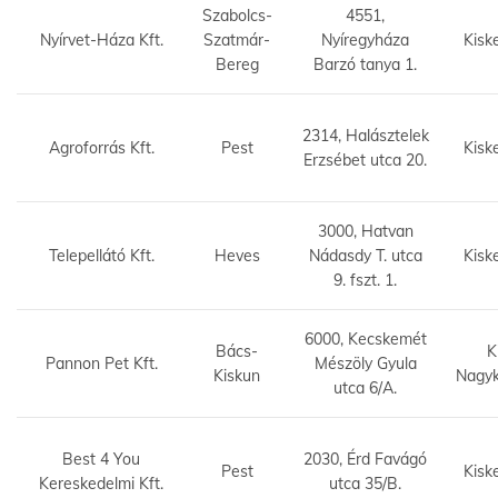
Szabolcs-
4551,
Nyírvet-Háza Kft.
Szatmár-
Nyíregyháza
Kisk
Bereg
Barzó tanya 1.
2314, Halásztelek
Agroforrás Kft.
Pest
Kisk
Erzsébet utca 20.
3000, Hatvan
Telepellátó Kft.
Heves
Nádasdy T. utca
Kisk
9. fszt. 1.
6000, Kecskemét
Bács-
K
Pannon Pet Kft.
Mészöly Gyula
Kiskun
Nagy
utca 6/A.
Best 4 You
2030, Érd Favágó
Pest
Kisk
Kereskedelmi Kft.
utca 35/B.