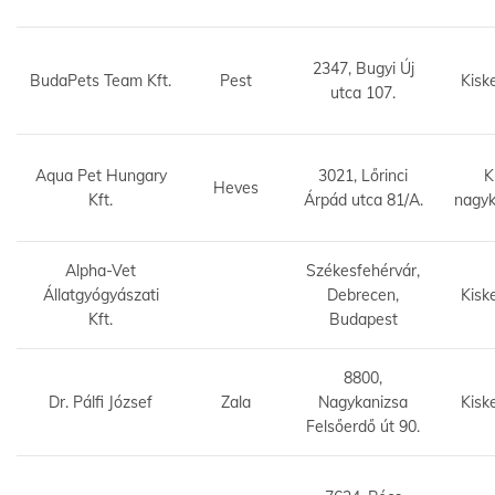
2347, Bugyi Új
BudaPets Team Kft.
Pest
Kisk
utca 107.
Aqua Pet Hungary
3021, Lőrinci
K
Heves
Kft.
Árpád utca 81/A.
nagy
Alpha-Vet
Székesfehérvár,
Állatgyógyászati
Debrecen,
Kisk
Kft.
Budapest
8800,
Dr. Pálfi József
Zala
Nagykanizsa
Kisk
Felsőerdő út 90.