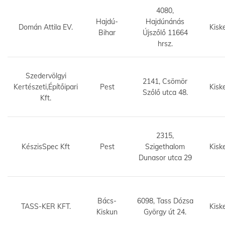
4080,
Hajdú-
Hajdúnánás
Domán Attila EV.
Kisk
Bihar
Újszőlő 11664
hrsz.
Szedervölgyi
2141, Csömör
Kertészeti,Építőipari
Pest
Kisk
Szőlő utca 48.
Kft.
2315,
KészisSpec Kft
Pest
Szigethalom
Kisk
Dunasor utca 29
Bács-
6098, Tass Dózsa
TASS-KER KFT.
Kisk
Kiskun
György út 24.