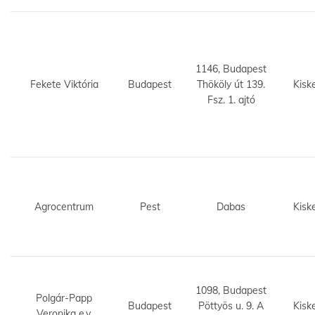
1146, Budapest
Fekete Viktória
Budapest
Thököly út 139.
Kisk
Fsz. 1. ajtó
Agrocentrum
Pest
Dabas
Kisk
1098, Budapest
Polgár-Papp
Budapest
Pöttyös u. 9. A
Kisk
Veronika e.v.