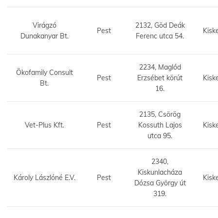
Virágzó
2132, Göd Deák
Pest
Kisk
Dunakanyar Bt.
Ferenc utca 54.
2234, Maglód
Ökofamily Consult
Pest
Erzsébet körút
Kisk
Bt.
16.
2135, Csörög
Vet-Plus Kft.
Pest
Kossuth Lajos
Kisk
utca 95.
2340,
Kiskunlacháza
Károly Lászlóné E.V.
Pest
Kisk
Dózsa György út
319.