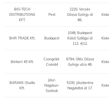
BIO-TECH
2220, Vecsés
DISTRIBUTIONS
Pest
Dózsa György út
Kisk
KFT.
86.
1048, Budapest
BHR TRADE Kft.
Budapest
Külső Szilágyi út
Kisk
112. 4/12.
Csongrád-
6794, Üllés Dózsa
Bérkert 45 Kft.
Kisk
Csanád
György utca 48.
Jász-
BARAKK-Studio
5100, Jászberény
Nagykun-
Kisk
Kft.
Nagykátai út 17.
Szolnok