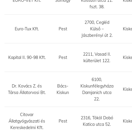
EURO-VET Kft.
Somogy
Kossuth utca 11.
Kisk
fszt. 38.
2700, Cegléd
Euro-Tux Kft.
Pest
Külső –
Kisk
Jászberényi út 2.
2211, Vasad II.
Kapital II. 90-98 Kft.
Pest
Kisk
külterület 122.
6100,
Dr. Kovács Z. és
Bács-
Kiskunfélegyháza
Kisk
Társa Állatorvosi Bt.
Kiskun
Damjanich utca
22.
Citovar
2316, Tököl Dobó
Állatgyógyászati és
Pest
Kisk
Katica utca 52.
Kereskedelmi Kft.