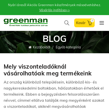
Nyári áreső! Akciós Greenman készítmények másodvetéshez.
Vásárlás indítása>>
0
BLOG
Kezdőoldal
Egyéb kategória
Mely viszonteladóknál
vásárolhatóak meg termékeink
Az ország különböző településein, különböző kis- és
nagykereskedelmi boltokban, hálózatokban érhetőek el
termékeink. Ebben a bejegyzésben felsorolásszerűen
névvel, címmel ellátva találják meg megyénként azokat
a viszonteladókat, akiknél megvásárolhatóak