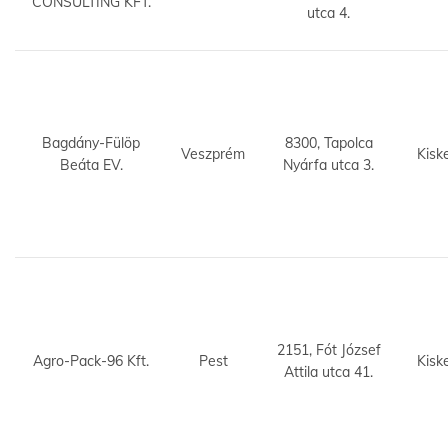
CONSULTING KFT.
utca 4.
Bagdány-Fülöp
8300, Tapolca
Veszprém
Kisk
Beáta EV.
Nyárfa utca 3.
2151, Fót József
Agro-Pack-96 Kft.
Pest
Kisk
Attila utca 41.