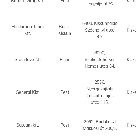
Barack-Virág Kft.
Pest
Kisk
Hegyalja út 52.
6400, Kiskunhalas
Haldorádó Team
Bács-
Széchenyi utca
Kisk
Kft.
Kiskun
49.
8000,
Greenlove Kft
Fejér
Székesfehérvár
Kisk
Nemes utca 34.
2536,
Nyergesújfalu
Generál Kkt.
Pest
Kisk
Kossuth Lajos
utca 115.
2092, Budakeszi
Sateam kft.
Pest
Kisk
Makkosi út 200/E.