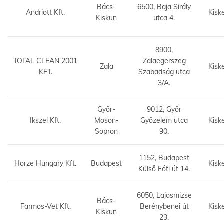
Bács-
6500, Baja Sirály
Andriott Kft.
Kisk
Kiskun
utca 4.
8900,
TOTAL CLEAN 2001
Zalaegerszeg
Zala
Kisk
KFT.
Szabadság utca
3/A.
Győr-
9012, Győr
Ikszel Kft.
Moson-
Győzelem utca
Kisk
Sopron
90.
1152, Budapest
Horze Hungary Kft.
Budapest
Kisk
Külső Fóti út 14.
6050, Lajosmizse
Bács-
Farmos-Vet Kft.
Berénybenei út
Kisk
Kiskun
23.