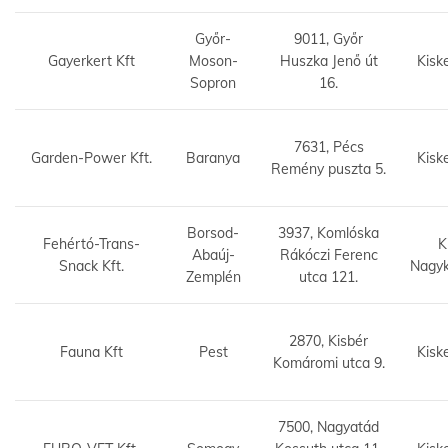
Győr-
9011, Győr
Gayerkert Kft
Moson-
Huszka Jenő út
Kisk
Sopron
16.
7631, Pécs
Garden-Power Kft.
Baranya
Kisk
Remény puszta 5.
Borsod-
3937, Komlóska
Fehértó-Trans-
K
Abaúj-
Rákóczi Ferenc
Snack Kft.
Nagy
Zemplén
utca 121.
2870, Kisbér
Fauna Kft
Pest
Kisk
Komáromi utca 9.
7500, Nagyatád