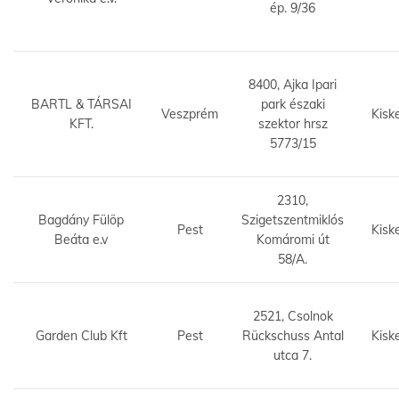
ép. 9/36
8400, Ajka Ipari
BARTL & TÁRSAI
park északi
Veszprém
Kisk
KFT.
szektor hrsz
5773/15
2310,
Bagdány Fülöp
Szigetszentmiklós
Pest
Kisk
Beáta e.v
Komáromi út
58/A.
2521, Csolnok
Garden Club Kft
Pest
Rückschuss Antal
Kisk
utca 7.