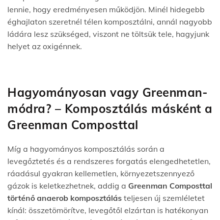
lennie, hogy eredményesen működjön. Minél hidegebb
éghajlaton szeretnél télen komposztálni, annál nagyobb
ládára lesz szükséged, viszont ne töltsük tele, hagyjunk
helyet az oxigénnek.
Hagyományosan vagy Greenman-
módra? – Komposztálás másként a
Greenman Composttal
Míg a hagyományos komposztálás során a
levegőztetés és a rendszeres forgatás elengedhetetlen,
ráadásul gyakran kellemetlen, környezetszennyező
gázok is keletkezhetnek, addig a
Greenman Composttal
történő anaerob komposztálás
teljesen új szemléletet
kínál: összetömörítve, levegőtől elzártan is hatékonyan