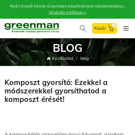
Nyári áreső! Akciós Greenman készítmények másodvetéshez.
Vásárlás indítása>>
0
BLOG
Kezdőoldal
blog
Komposzt gyorsító: Ezekkel a
módszerekkel gyorsíthatod a
komposzt érését!
A komposztálás alapvetően lassú folyamat, azonban