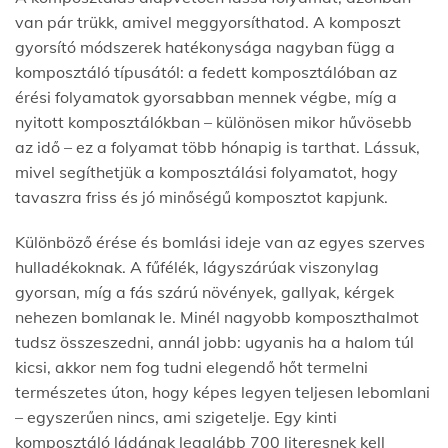
van pár trükk, amivel meggyorsíthatod. A komposzt
gyorsító módszerek hatékonysága nagyban függ a
komposztáló típusától: a fedett komposztálóban az
érési folyamatok gyorsabban mennek végbe, míg a
nyitott komposztálókban – különösen mikor hűvösebb
az idő – ez a folyamat több hónapig is tarthat. Lássuk,
mivel segíthetjük a komposztálási folyamatot, hogy
tavaszra friss és jó minőségű komposztot kapjunk.
Különböző érése és bomlási ideje van az egyes szerves
hulladékoknak. A fűfélék, lágyszárúak viszonylag
gyorsan, míg a fás szárú növények, gallyak, kérgek
nehezen bomlanak le. Minél nagyobb komposzthalmot
tudsz összeszedni, annál jobb: ugyanis ha a halom túl
kicsi, akkor nem fog tudni elegendő hőt termelni
természetes úton, hogy képes legyen teljesen lebomlani
– egyszerűen nincs, ami szigetelje. Egy kinti
komposztáló ládának legalább 700 literesnek kell