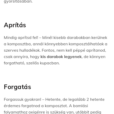
gyorsításában.
Aprítás
Mindig aprítsd fel!
– Minél kisebb darabokban kerülnek
a komposztba, annál könnyebben komposztálhatóak a
szerves hulladékok. Fontos, nem kell péppé aprítanod,
csak annyira, hogy
kis darabok legyenek
, de könnyen
forgatható, szellős kupacban.
Forgatás
Forgassuk gyakran!
– Hetente, de legalább 2 hetente
érdemes forgatnod a komposztot. A bomlási
folyamathoz oxigénre is szükség van, utóbbit pedig