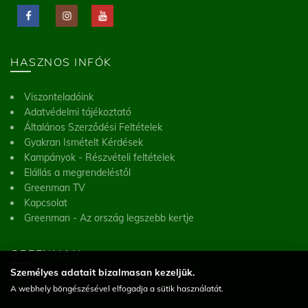
HASZNOS INFÓK
Viszonteladóink
Adatvédelmi tájékoztató
Általános Szerződési Feltételek
Gyakran Ismételt Kérdések
Kampányok - Részvételi feltételek
Elállás a megrendeléstől
Greenman TV
Kapcsolat
Greenman - Az ország legszebb kertje
GREENMAN
Személyes adatait bizalmasan kezeljük.
Greenman Kft.
A webhely böngészésével elfogadja a sütik használatát.