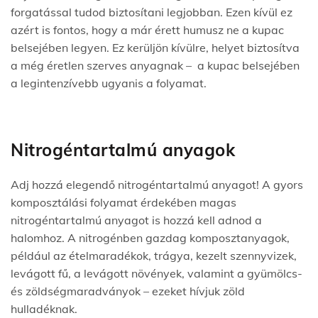
forgatással tudod biztosítani legjobban. Ezen kívül ez
azért is fontos, hogy a már érett humusz ne a kupac
belsejében legyen. Ez kerüljön kívülre, helyet biztosítva
a még éretlen szerves anyagnak – a kupac belsejében
a legintenzívebb ugyanis a folyamat.
Nitrogéntartalmú anyagok
Adj hozzá elegendő nitrogéntartalmú anyagot!
A gyors
komposztálási folyamat érdekében magas
nitrogéntartalmú anyagot is hozzá kell adnod a
halomhoz. A nitrogénben gazdag komposztanyagok,
például az ételmaradékok, trágya, kezelt szennyvizek,
levágott fű, a levágott növények, valamint a gyümölcs-
és zöldségmaradványok – ezeket hívjuk zöld
hulladéknak.