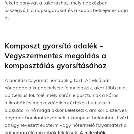
fekete ponyvát a takaráshoz, mely napközben
összegyűjti a napsugarakat és a kupac belsejének adja
át.
Komposzt gyorsító adalék –
Vegyszermentes megoldás a
komposztálás gyorsításához
A bomlási folyamat hónapokig tart. Az első pár
hónapban a kupac belseje felmelegszik, akár több mint
50 Celsius fok fölé, mely során elpusztulnak a káros
mikrobák és megkezdődik az értékes humusszá
alakulás.
A hő maga akkor keletkezik, amikor a szerves
anyagok bomlani kezdenek a komposzthalomban. Ezért
az úgynevezett exoterm vagy hőtermelő folyamatért a
halomban élő mikrobák felelősek.
A mikrobák