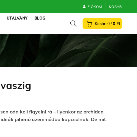
FIÓKOM
KOSÁR
UTALVÁNY
BLOG
0
/
0
Ft
tavaszig
n oda kell figyelni rá – ilyenkor az orchidea
orchideák pihenő üzemmódba kapcsolnak. De mit