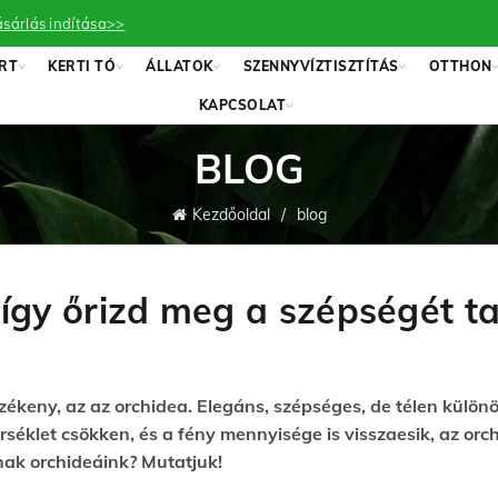
sárlás indítása>>
RT
KERTI TÓ
ÁLLATOK
SZENNYVÍZTISZTÍTÁS
OTTHON
KAPCSOLAT
BLOG
Kezdőoldal
blog
– így őrizd meg a szépségét 
keny, az az orchidea. Elegáns, szépséges, de télen különöse
érséklet csökken, és a fény mennyisége is visszaesik, az 
nak orchideáink? Mutatjuk!