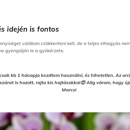
s idején is fontos
nnyiséget valóban csökkenteni kell, de a teljes elhagyás nem 
e gyengüljön le a gyökérzete.
sak kb 1 hónapja kezdtem használni, és hihetetlen. Az o
 szárat is hozott, rajta kis hajtásokkal😍 Alig várom, hogy 
Marcsi