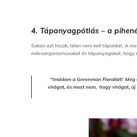
4. Tápanyagpótlás – a pihené
Sokan azt hiszik, télen nem kell tápoldat. A me
mikroorganizmusokat és tápanyagokat, hogy n
“Imádom a Greenman Floraliát! Még c
virágot, és most nem, hogy virágot, új