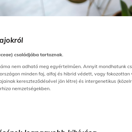
ajokról
aceae
) családjába tartoznak
.
záma nem adható meg egyértelműen. Annyit mondhatunk csak,
rszágon minden faj, alfaj és hibrid védett, vagy fokozottan
jainak kereszteződésével jön létre) és intergenetikus (közel
orhiza
nemzetségekben.