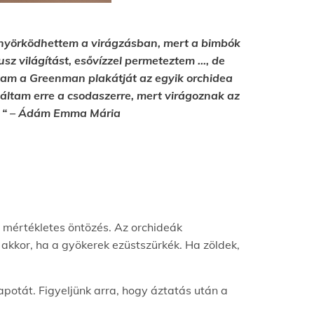
önyörködhettem a virágzásban, mert a bimbók
usz világítást, esővízzel permeteztem …, de
tam a Greenman plakátját az egyik orchidea
aláltam erre a csodaszerre, mert virágoznak az
b. “ – Ádám Emma Mária
a mértékletes öntözés. Az orchideák
akkor, ha a gyökerek ezüstszürkék. Ha zöldek,
potát. Figyeljünk arra, hogy áztatás után a