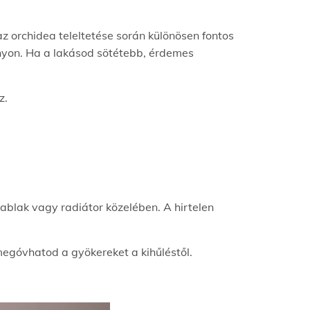
z orchidea teleltetése során különösen fontos
ányon. Ha a lakásod sötétebb, érdemes
oz.
 ablak vagy radiátor közelében. A hirtelen
 megóvhatod a gyökereket a kihűléstől.