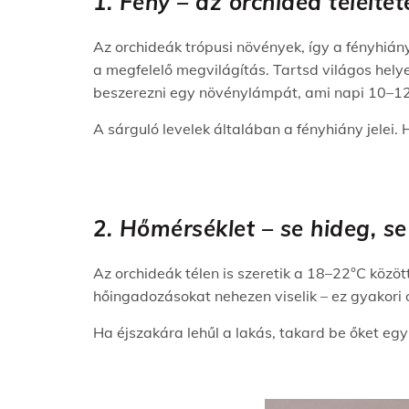
1. Fény – az orchidea telelt
Az orchideák trópusi növények, így a fényhián
a megfelelő megvilágítás. Tartsd világos hely
beszerezni egy növénylámpát, ami napi 10–12 ó
A sárguló levelek általában a fényhiány jelei. 
2. Hőmérséklet – se hideg, s
Az orchideák télen is szeretik a 18–22°C közöt
hőingadozásokat nehezen viselik – ez gyakori 
Ha éjszakára lehűl a lakás, takard be őket eg