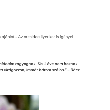
ajánlott. Az orchidea ilyenkor is igényel
rchideáim ragyognak. Kb 1 éve nem hoznak
újra virágozzon, immár három szálon.” – Rácz