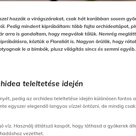
sszel hozzák a virágszárakat, csak hát korábban sosem gy
ól. Pedig mindent kipróbáltam: több fajta orchideatápot, pl
r arra is gondoltam, hogy megválok tőlük. Nemrég meglát
ipróbálásra, köztük a Floraliát is. Nagyon örülök, hogy rát
otyognak le a bimbók, plusz világítás sincs és semmi egyé
hidea teleltetése idején
nyét, pedig az orchidea teleltetése idején különösen fontos 
te egyszer elegendő langyos vízzel öntözni, de mindig csak 
 víz. Használj átlátszó kaspót, hogy láthasd a gyökerek álla
othadáshoz vezethet.