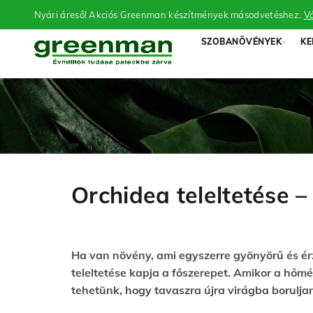
Nyári áreső! Akciós Greenman készítmények másodvetéshez.
Vá
SZOBANÖVÉNYEK
KE
Orchidea teleltetése 
Ha van növény, ami egyszerre gyönyörű és érzé
teleltetése kapja a főszerepet. Amikor a hőm
tehetünk, hogy tavaszra újra virágba borulja