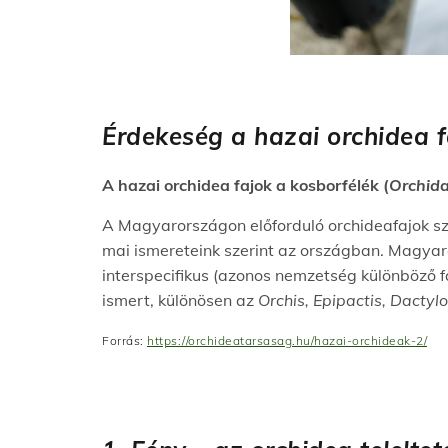
Érdekeség a hazai orchidea f
A hazai orchidea fajok a kosborfélék (
Orchid
A Magyarországon előforduló orchideafajok s
mai ismereteink szerint az országban. Magyaro
interspecifikus (azonos nemzetség különböző fa
ismert, különösen az
Orchis, Epipactis, Dactyl
Forrás:
https://orchideatarsasag.hu/hazai-orchideak-2/