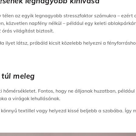
etésének legnagyobb kihívása
y télen az egyik legnagyobb stresszfaktor számukra – ezért a
en, közvetlen napfény nélkül – például egy keleti ablakpárk
rás világítást biztosít.
Ha ilyet látsz, próbáld kicsit közelebb helyezni a fényforrásh
e túl meleg
ti hőmérsékletet. Fontos, hogy ne álljanak huzatban, például
oka a virágok lehullásának.
y könnyű textillel vagy helyezd kissé beljebb a szobába. Így