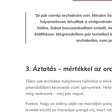
“Jó pár cserép orchideám van. Minden ő
folyamatosan lehulltak a virágszárakr
hiába. Sokat bosszankodtam emiatt, má
kiállításon. Megrendeltem pár terméket k
orchideáim, nem p
3. Áztatás – mértékkel az orc
Télen sok orchidea-tulajdonos túlöntözi a növé
pihenőidőben kevesebb vizet igényelnek. Heten
még nedvesek – várj pár napot.
Fontos, hogy az edény alján ne maradjon pangó
levelek között se maradjon pangó víz, mert r