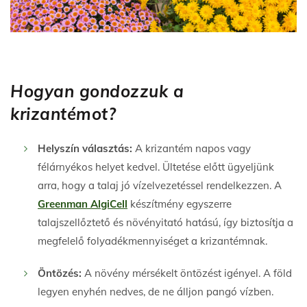
Hogyan gondozzuk a
krizantémot?
Helyszín választás:
A krizantém napos vagy
félárnyékos helyet kedvel. Ültetése előtt ügyeljünk
arra, hogy a talaj jó vízelvezetéssel rendelkezzen. A
Greenman AlgiCell
készítmény egyszerre
talajszellőztető és növényitató hatású, így biztosítja a
megfelelő folyadékmennyiséget a krizantémnak.
Öntözés:
A növény mérsékelt öntözést igényel. A föld
legyen enyhén nedves, de ne álljon pangó vízben.