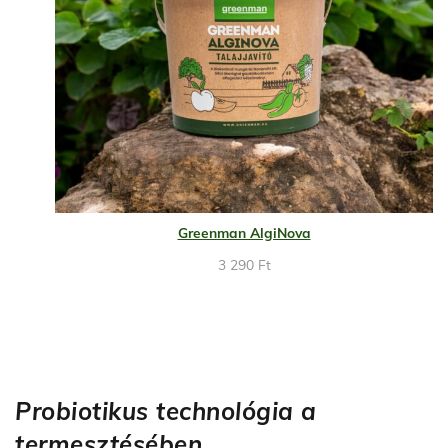
Greenman AlgiNova
3 290
Ft
Probiotikus technológia a
termesztésében