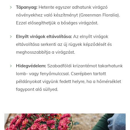
Tápanyag:
Hetente egyszer adhatunk virágzó
növényekhez való készítményt (Greenman Floralia).
Ezzel elősegíthetjük a bőséges virágzást.
Elnyílt virágok eltávolítása:
Az elnyílt virágok
eltávolítása serkenti az új rügyek képződését és
meghosszabbítja a virágzást.
Hidegvédelem:
Szabadföldi krizantémot takarhatunk
lomb- vagy fenyőmulccsal. Cserépben tartott
példányokat vigyünk fedett helyre, ha a hőmérséklet
fagypont alá süllyed.