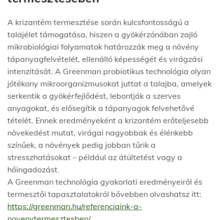
A krizantém termesztése során kulcsfontosságú a
talajélet támogatása, hiszen a gyökérzónában zajló
mikrobiológiai folyamatok határozzák meg a növény
tápanyagfelvételét, ellenálló képességét és virágzási
intenzitását. A Greenman probiotikus technológia olyan
jótékony mikroorganizmusokat juttat a talajba, amelyek
serkentik a gyökérfejlődést, lebontják a szerves
anyagokat, és elősegítik a tápanyagok felvehetővé
tételét. Ennek eredményeként a krizantém erőteljesebb
növekedést mutat, virágai nagyobbak és élénkebb
színűek, a növények pedig jobban tűrik a
stresszhatásokat – például az átültetést vagy a
hőingadozást.
A Greenman technológia gyakorlati eredményeiről és
termesztői tapasztalatokról bővebben olvashatsz itt:
https://greenman.hu/referenciaink-a-
novenytermesztesben/