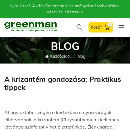
Nyári áreső! Akciós Greenman készítmények másodvetéshez.
Vásárlás indítása>>
0
BLOG
Kezdőoldal
blog
A krizantém gondozása: Praktikus
tippek
Ahogy október végén a kertekben a nyári virágok
elhervadnak, a krizantém (Chrysanthemum) kellemes
látványa színfoltot vihet életterünkbe. Élénk sárga,