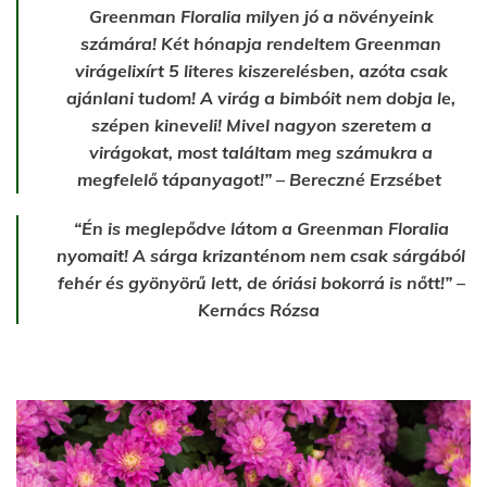
Greenman Floralia milyen jó a növényeink
számára! Két hónapja rendeltem Greenman
virágelixírt 5 literes kiszerelésben, azóta csak
ajánlani tudom! A virág a bimbóit nem dobja le,
szépen kineveli! Mivel nagyon szeretem a
virágokat, most találtam meg számukra a
megfelelő tápanyagot!” – Bereczné Erzsébet
“Én is meglepődve látom a Greenman Floralia
nyomait! A sárga krizanténom nem csak sárgából
fehér és gyönyörű lett, de óriási bokorrá is nőtt!” –
Kernács Rózsa