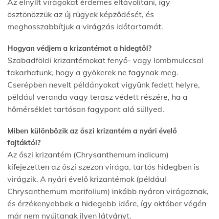
Az elnyílt virágokat érdemes eltávolítani, így
ösztönözzük az új rügyek képződését, és
meghosszabbítjuk a virágzás időtartamát.
Hogyan védjem a krizantémot a hidegtől?
Szabadföldi krizantémokat fenyő- vagy lombmulccsal
takarhatunk, hogy a gyökerek ne fagynak meg.
Cserépben nevelt példányokat vigyünk fedett helyre,
például veranda vagy terasz védett részére, ha a
hőmérséklet tartósan fagypont alá süllyed.
Miben különbözik az őszi krizantém a nyári évelő
fajtáktól?
Az őszi krizantém (Chrysanthemum indicum)
kifejezetten az őszi szezon virága, tartós hidegben is
virágzik. A nyári évelő krizantémok (például
Chrysanthemum morifolium) inkább nyáron virágoznak,
és érzékenyebbek a hidegebb időre, így október végén
már nem nyújtanak ilyen látványt.