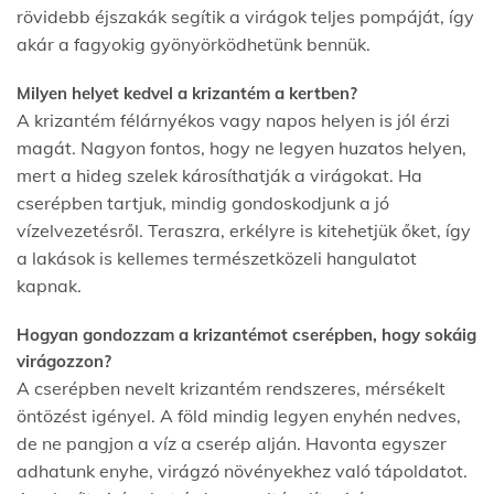
rövidebb éjszakák segítik a virágok teljes pompáját, így
akár a fagyokig gyönyörködhetünk bennük.
Milyen helyet kedvel a krizantém a kertben?
A krizantém félárnyékos vagy napos helyen is jól érzi
magát. Nagyon fontos, hogy ne legyen huzatos helyen,
mert a hideg szelek károsíthatják a virágokat. Ha
cserépben tartjuk, mindig gondoskodjunk a jó
vízelvezetésről. Teraszra, erkélyre is kitehetjük őket, így
a lakások is kellemes természetközeli hangulatot
kapnak.
Hogyan gondozzam a krizantémot cserépben, hogy sokáig
virágozzon?
A cserépben nevelt krizantém rendszeres, mérsékelt
öntözést igényel. A föld mindig legyen enyhén nedves,
de ne pangjon a víz a cserép alján. Havonta egyszer
adhatunk enyhe, virágzó növényekhez való tápoldatot.