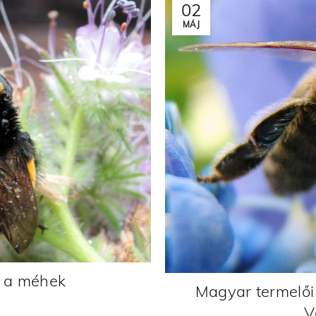
02
MÁJ
k a méhek
Magyar termelői
V