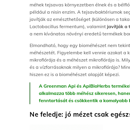
méhek tejsavas környezetben élnek és a bélfló
például a nisin enzim. A tejsavbaktériumok se
javítják az emészthetőséget (különösen a taka
Lactobacillus fermentum), valamint
javítják a
a nem kívánatos növényi eredetű termékek bont
Elmondható, hogy egy bioméhészet nem tekinth
méhészetét. Figyelembe kell vennie azokat a k
mikroflórája és a méhészet mikroflórája is. 
és a vízforrásoknak milyen a mikroflórája? Mi
hiszen ez is a bioméhészet alapját képezi.
A Greenman Api és ApiBioHerbs termékek
alkalmazza több méhész sikeresen, hanem
fenntartását és csökkentik a komolyabb 
Ne feledje: jó mézet csak egés