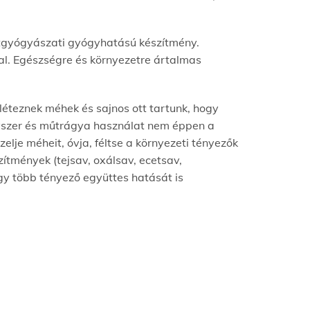
tgyógyászati gyógyhatású készítmény.
al. Egészségre és környezetre ártalmas
a léteznek méhek és sajnos ott tartunk, hogy
gyszer és műtrágya használat nem éppen a
elje méheit, óvja, féltse a környezeti tényezők
szítmények (tejsav, oxálsav, ecetsav,
gy több tényező együttes hatását is