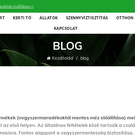
sárlás indítása>>
RT
KERTI TÓ
ÁLLATOK
SZENNYVÍZTISZTÍTÁS
OTTHON
KAPCSOLAT
BLOG
Kezdőoldal
blog
rmékek (vegyszermaradékoktól mentes méz előállítása) mel
az első helyen. Az általános feltételek közé tartozik a csa
semosisra. Fontos alappont a vegyszermentesség biztosítása