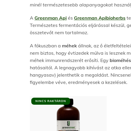
minél természetesebb alapanyagokat használj
A
Greenman Api
és
Greenman Apibioherbs
te
Természetes fermentációs eljárással készül, 
összetevőt nem tartalmaz.
A fókuszban a
méhek
állnak, az ő életfeltétel
nem biztos, hogy évtizedek múlva is lesznek
méhek immunrendszerét erősíti. Egy
bioméhés
hatásaitól. A legnagyobb kihívást az atka ellen
hangyasav) jelenthetik a megoldást. Nincsenek
figyelembe véve, eredményesek a kezelések.
NINCS RAKTÁRON