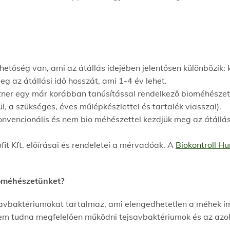
hetőség van, ami az átállás idejében jelentősen különbözik: k
eg az átállási idő hosszát, ami 1-4 év lehet.
rtner egy már korábban tanúsítással rendelkező bioméhészet
, a szükséges, éves műlépkészlettel és tartalék viasszal).
onvencionális és nem bio méhészettel kezdjük meg az átállás
it Kft. előírásai és rendeletei a mérvadóak. A
Biokontroll Hu
ioméhészetünket?
avbaktériumokat tartalmaz, ami elengedhetetlen a méhek i
sem tudna megfelelően működni tejsavbaktériumok és az azok 