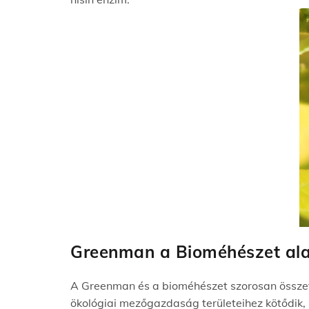
Greenman a Bioméhészet al
A Greenman és a bioméhészet szorosan összef
ökológiai mezőgazdaság területeihez kötődik,