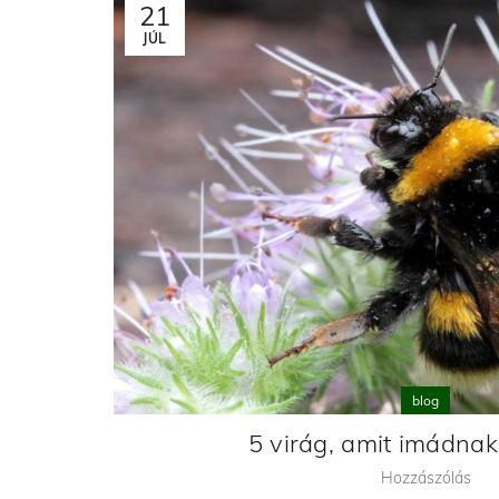
21
JÚL
blog
5 virág, amit imádna
Hozzászólás