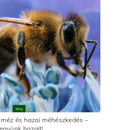
blog
 méz és hazai méhészkedés –
együnk hazait!