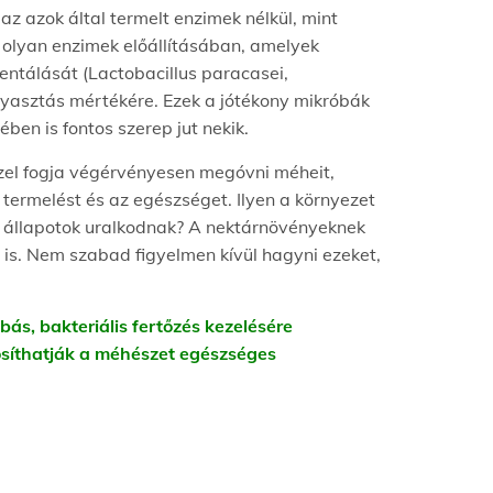
z azok által termelt enzimek nélkül, mint
, olyan enzimek előállításában, amelyek
entálását (Lactobacillus paracasei,
gyasztás mértékére. Ezek a jótékony mikróbák
en is fontos szerep jut nekik.
zzel fogja végérvényesen megóvni méheit,
termelést és az egészséget. Ilyen a környezet
i állapotok uralkodnak? A nektárnövényeknek
 is. Nem szabad figyelmen kívül hagyni ezeket,
, bakteriális fertőzés kezelésére
osíthatják a méhészet egészséges