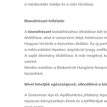
a mézkezelés módja és a méz tárolása.
Bioméhészet feltételei
A
bioméhészet
kialakításához általában két le
átállítása, ahol a viaszcsere ideje határozza m
Hogyan történik a közvetlen átállás: Az új pa
a méhcsaládot lépeken, kaptárral (vagy anélkül
A saját állomány átállítása: A már meglévő, k
szerint.
Minden esetben a Biokontroll Hungária Nonprof
tanúsítást.
Mivel tehetjük egészségessé, ellenállóvá a b
A Greenman Api és ApiBioHerbs jótékony tejs
tejsavas környezetben élnek és a bélflórájuk 
nisin enzim.