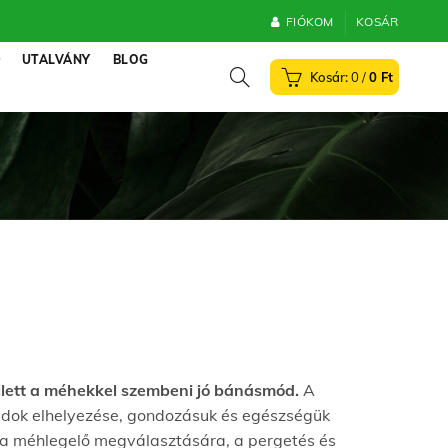
FIÓKOM
KOSÁR
UTALVÁNY
BLOG
0
/
0
Ft
lett a méhekkel szembeni jó bánásmód.
A
ládok elhelyezése, gondozásuk és egészségük
, a méhlegelő megválasztására, a pergetés és