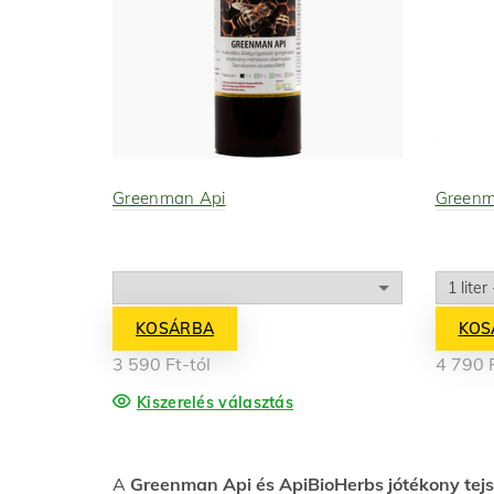
Greenman Api
Greenm
KOSÁRBA
KOS
3 590
Ft
-tól
4 790
Kiszerelés választás
A
Greenman Api és ApiBioHerbs jótékony tej