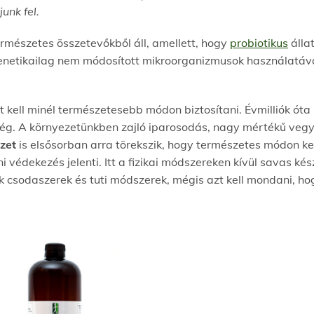
unk fel.
rmészetes összetevőkből áll, amellett, hogy
probiotikus
álla
genetikailag nem módosított mikroorganizmusok használatáv
eit kell minél természetesebb módon biztosítani. Évmilliók ót
 még. A környezetünkben zajló iparosodás, nagy mértékű ve
zet
is elsősorban arra törekszik, hogy természetes módon kez
i védekezés jelenti. Itt a fizikai módszereken kívül savas ké
 csodaszerek és tuti módszerek, mégis azt kell mondani, ho