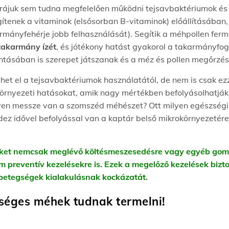
rájuk sem tudna megfelelően működni tejsavbaktériumok és a
gítenek a vitaminok (elsősorban B-vitaminok) előállításában
rmányfehérje jobb felhasználását). Segítik a méhpollen ferm
 takarmány ízét
, és jótékony hatást gyakorol a takarmányfo
ásában is szerepet játszanak és a méz és pollen megőrzéséb
et el a tejsavbaktériumok használatától, de nem is csak e
örnyezeti hatásokat, amik nagy mértékben befolyásolhatják 
Milyen messze van a szomszéd méhészet? Ott milyen egészség
ndez idővel befolyással van a kaptár belső mikrokörnyezetére
et nemcsak meglévő költésmeszesedésre vagy egyéb gombás
 preventív kezelésekre is. Ezek a megelőző kezelések bizt
betegségek kialakulásnak kockázatát.
zséges méhek tudnak termelni!