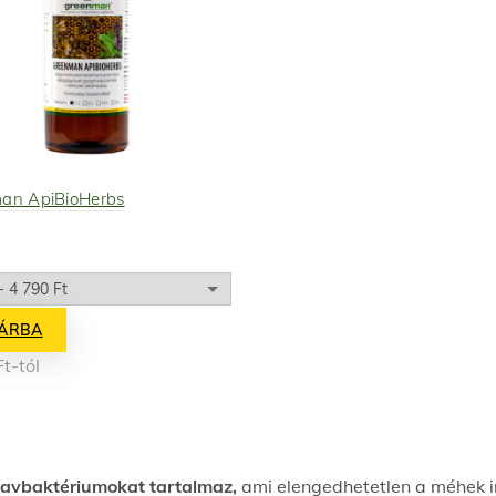
an ApiBioHerbs
ÁRBA
Ft
-tól
savbaktériumokat tartalmaz,
ami elengedhetetlen a méhek i