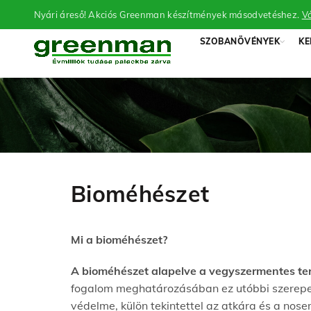
Nyári áreső! Akciós Greenman készítmények másodvetéshez.
Vá
SZOBANÖVÉNYEK
KE
Bioméhészet
Mi a bioméhészet?
A bioméhészet alapelve a vegyszermentes te
fogalom meghatározásában ez utóbbi szerepel 
védelme, külön tekintettel az atkára és a no