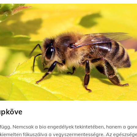
apköve
ügg. Nemcsak a bio engedélyek tekintetében, hanem a gondo
 kiemelten fókuszálva a vegyszermentességre.
Az egészséges