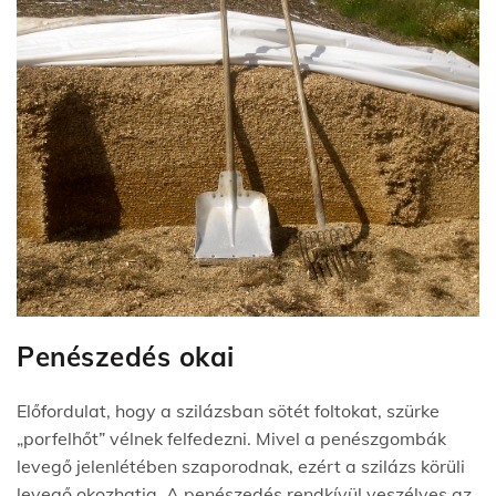
Penészedés okai
Előfordulat, hogy a szilázsban sötét foltokat, szürke
„porfelhőt” vélnek felfedezni. Mivel a penészgombák
levegő jelenlétében szaporodnak, ezért a szilázs körüli
levegő okozhatja. A penészedés rendkívül veszélyes az