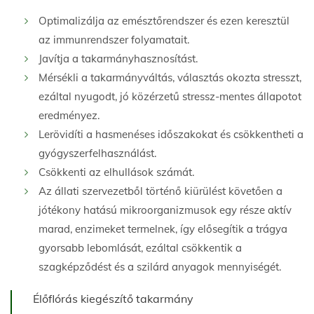
Optimalizálja az emésztőrendszer és ezen keresztül
az immunrendszer folyamatait.
Javítja a takarmányhasznosítást.
Mérsékli a takarmányváltás, választás okozta stresszt,
ezáltal nyugodt, jó közérzetű stressz-mentes állapotot
eredményez.
Lerövidíti a hasmenéses időszakokat és csökkentheti a
gyógyszerfelhasználást.
Csökkenti az elhullások számát.
Az állati szervezetből történő kiürülést követően a
jótékony hatású mikroorganizmusok egy része aktív
marad, enzimeket termelnek, így elősegítik a trágya
gyorsabb lebomlását, ezáltal csökkentik a
szagképződést és a szilárd anyagok mennyiségét.
Élőflórás kiegészítő takarmány