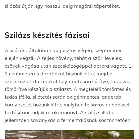
silózás útján, így hosszú ideig megőrzi tápértékét.
Szilázs készítés fázisai
A silózást általában augusztus végén, szeptember
elején végzik. A teljes növény, tehát a szár, levelek,
csövek vágása után szecskázógéppel apróra vágott, 1-
2 centiméteres darabokat hozunk létre, majd a
szecskázott darabokat folyamatosan sűrítve, taposva,
tömörítve készítjük a szilázst. A megfelelő tömörítés és
fedés (fólia, silótető) során oxigénmentes, anaerob
környezetet hozunk létre, melyben tejsavas erjedéssel
tartósítani tudjuk a takarmányt. A szilázs illata
jellemzően savanykás a fermentálásnak köszönhetően.