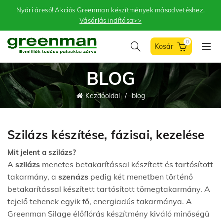
Nyári áreső! Akciós Greenman készítmények másodvetéshez.
Vásárlás indítása>>
0
BLOG
Kezdőoldal
blog
Szilázs készítése, fázisai, kezelése
Mit jelent a szilázs?
A
szilázs
menetes betakarítással készített és tartósított
takarmány, a
szenázs
pedig két menetben történő
betakarítással készített tartósított tömegtakarmány. A
tejelő tehenek egyik fő, energiadús takarmánya. A
Greenman Silage élőflórás készítmény kiváló minőségű