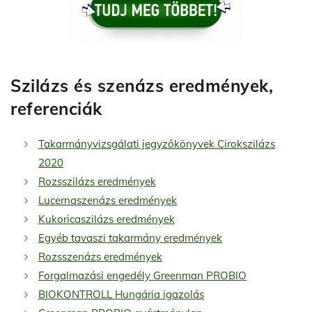
Szilázs és szenázs eredmények,
referenciák
Takarmányvizsgálati jegyzőkönyvek Cirokszilázs
2020
Rozsszilázs eredmények
Lucernaszenázs eredmények
Kukoricaszilázs eredmények
Egyéb tavaszi takarmány eredmények
Rozsszenázs eredmények
Forgalmazási engedély Greenman PROBIO
BIOKONTROLL Hungária igazolás