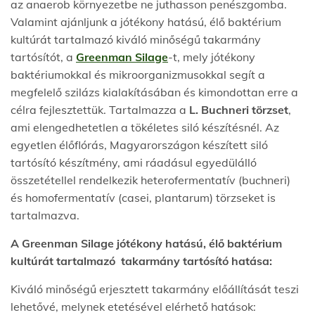
az anaerob környezetbe ne juthasson penészgomba.
Valamint ajánljunk a jótékony hatású, élő baktérium
kultúrát tartalmazó kiváló minőségű takarmány
tartósítót, a
Greenman Silage
-t, mely jótékony
baktériumokkal és mikroorganizmusokkal segít a
megfelelő szilázs kialakításában és kimondottan erre a
célra fejlesztettük. Tartalmazza a
L. Buchneri törzset
,
ami elengedhetetlen a tökéletes siló készítésnél. Az
egyetlen élőflórás, Magyarországon készített siló
tartósító készítmény, ami ráadásul egyedülálló
összetétellel rendelkezik heterofermentatív (buchneri)
és homofermentatív (casei, plantarum) törzseket is
tartalmazva.
A Greenman Silage jótékony hatású, élő baktérium
kultúrát tartalmazó takarmány tartósító hatása:
Kiváló minőségű erjesztett takarmány előállítását teszi
lehetővé, melynek etetésével elérhető hatások: