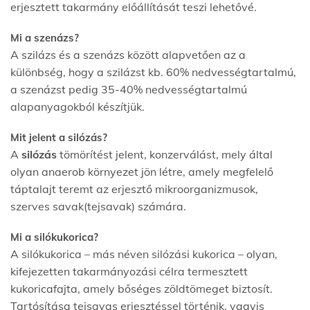
erjesztett takarmány előállítását teszi lehetővé.
Mi a szenázs?
A szilázs és a szenázs között alapvetően az a
különbség, hogy a szilázst kb. 60% nedvességtartalmú,
a szenázst pedig 35-40% nedvességtartalmú
alapanyagokból készítjük.
Mit jelent a silózás?
A
silózás
tömörítést jelent, konzerválást, mely által
olyan anaerob környezet jön létre, amely megfelelő
táptalajt teremt az erjesztő mikroorganizmusok,
szerves savak(tejsavak) számára.
Mi a silókukorica?
A silókukorica – más néven silózási kukorica – olyan,
kifejezetten takarmányozási célra termesztett
kukoricafajta, amely bőséges zöldtömeget biztosít.
Tartósítása tejsavas erjesztéssel történik, vagyis