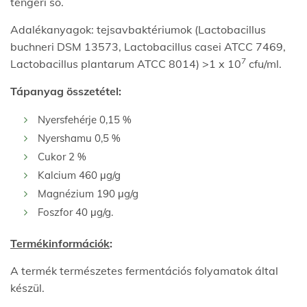
tengeri só.
Adalékanyagok: tejsavbaktériumok (Lactobacillus
buchneri DSM 13573, Lactobacillus casei ATCC 7469,
7
Lactobacillus plantarum ATCC 8014) >1 x 10
cfu/ml.
Tápanyag összetétel:
Nyersfehérje 0,15 %
Nyershamu 0,5 %
Cukor 2 %
Kalcium 460 μg/g
Magnézium 190 μg/g
Foszfor 40 μg/g.
Termékinformációk
:
A termék természetes fermentációs folyamatok által
készül.