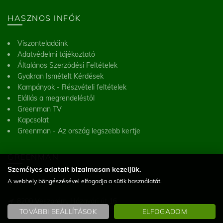
HASZNOS INFÓK
Viszonteladóink
Adatvédelmi tájékoztató
Általános Szerződési Feltételek
Gyakran Ismételt Kérdések
Kampányok - Részvételi feltételek
Elállás a megrendeléstől
Greenman TV
Kapcsolat
Greenman - Az ország legszebb kertje
GREENMAN
Személyes adatait bizalmasan kezeljük.
A webhely böngészésével elfogadja a sütik használatát.
Greenman Kft.
8200 Veszprém, Házgyári út 16
(Figyelem! Telephelyünk nem üzlet, a helyszínen vásárlásra nincs lehetőség)
TOVÁBBI BEÁLLÍTÁSOK
ELFOGADOM