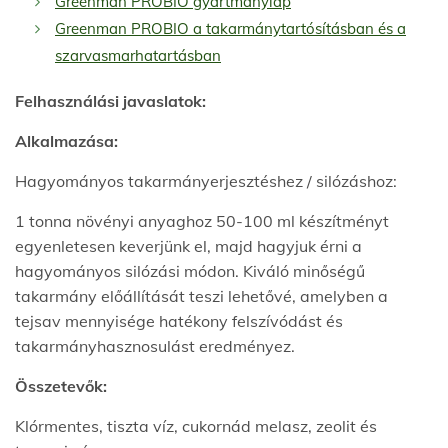
Greenman PROBIO gyártmánylap
Greenman PROBIO a takarmánytartósításban és a
szarvasmarhatartásban
Felhasználási javaslatok:
Alkalmazása:
Hagyományos takarmányerjesztéshez / silózáshoz:
1 tonna növényi anyaghoz 50-100 ml készítményt
egyenletesen keverjünk el, majd hagyjuk érni a
hagyományos silózási módon. Kiváló minőségű
takarmány előállítását teszi lehetővé, amelyben a
tejsav mennyisége hatékony felszívódást és
takarmányhasznosulást eredményez.
Összetevők:
Klórmentes, tiszta víz, cukornád melasz, zeolit és