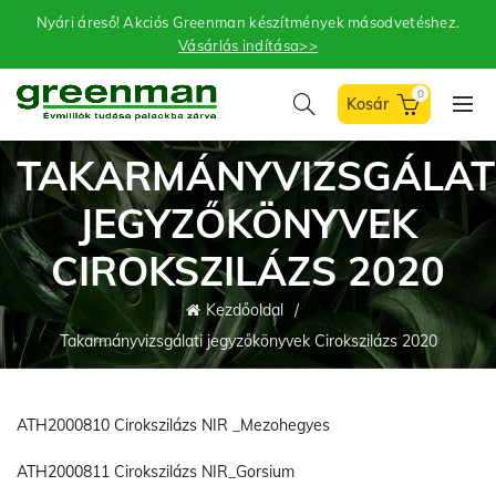
Nyári áreső! Akciós Greenman készítmények másodvetéshez.
Vásárlás indítása>>
0
TAKARMÁNYVIZSGÁLAT
JEGYZŐKÖNYVEK
CIROKSZILÁZS 2020
Kezdőoldal
Takarmányvizsgálati jegyzőkönyvek Cirokszilázs 2020
ATH2000810 Cirokszilázs NIR _Mezohegyes
ATH2000811 Cirokszilázs NIR_Gorsium