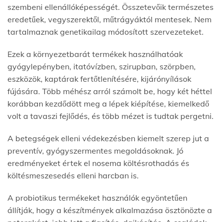
szembeni ellenállóképességét. Összetevőik természetes
eredetűek, vegyszerektől, műtrágyáktól mentesek. Nem
tartalmaznak genetikailag módosított szervezeteket.
Ezek a környezetbarát termékek használhatóak
gyógylepényben, itatóvízben, szirupban, szörpben,
eszközök, kaptárak fertőtlenítésére, kijárónyílások
fújására. Több méhész arról számolt be, hogy két héttel
korábban kezdődött meg a lépek kiépítése, kiemelkedő
volt a tavaszi fejlődés, és több mézet is tudtak pergetni.
A betegségek elleni védekezésben kiemelt szerep jut a
preventív, gyógyszermentes megoldásoknak. Jó
eredményeket értek el nosema költésrothadás és
költésmeszesedés elleni harcban is.
A probiotikus termékeket használók egyöntetűen
állítják, hogy a készítmények alkalmazása ösztönözte a