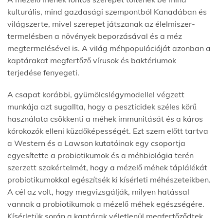
kulturális, mind gazdasági szempontból Kanadában és
világszerte, mivel szerepet játszanak az élelmiszer-
termelésben a növények beporzásával és a méz
megtermelésével is. A világ méhpopulációját azonban a
kaptárakat megfertőző vírusok és baktériumok
terjedése fenyegeti.
A csapat korábbi, gyümölcslégymodellel végzett
munkája azt sugallta, hogy a peszticidek széles körű
használata csökkenti a méhek immunitását és a káros
kórokozók elleni küzdőképességét. Ezt szem előtt tartva
a Western és a Lawson kutatóinak egy csoportja
egyesítette a probiotikumok és a méhbiológia terén
szerzett szakértelmét, hogy a mézelő méhek táplálékát
probiotikumokkal egészítsék ki kísérleti méhészeteikben.
A cél az volt, hogy megvizsgálják, milyen hatással
vannak a probiotikumok a mézelő méhek egészségére.
Kísérletük során a kaptárak véletlenül megfertőződtek