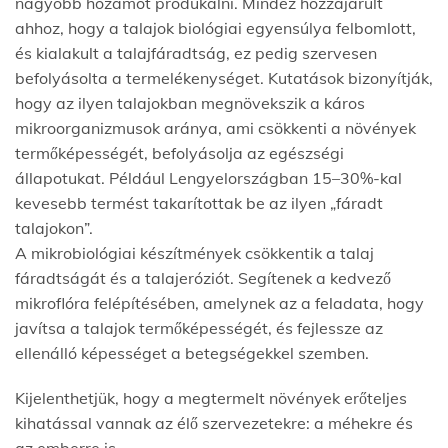
nagyobb hozamot produkálni. Mindez hozzájárult
ahhoz, hogy a talajok biológiai egyensúlya felbomlott,
és kialakult a talajfáradtság, ez pedig szervesen
befolyásolta a termelékenységet. Kutatások bizonyítják,
hogy az ilyen talajokban megnövekszik a káros
mikroorganizmusok aránya, ami csökkenti a növények
termőképességét, befolyásolja az egészségi
állapotukat. Például Lengyelországban 15–30%-kal
kevesebb termést takarítottak be az ilyen „fáradt
talajokon”.
A mikrobiológiai készítmények csökkentik a talaj
fáradtságát és a talajeróziót. Segítenek a kedvező
mikroflóra felépítésében, amelynek az a feladata, hogy
javítsa a talajok termőképességét, és fejlessze az
ellenálló képességet a betegségekkel szemben.
Kijelenthetjük, hogy a megtermelt növények erőteljes
kihatással vannak az élő szervezetekre: a méhekre és