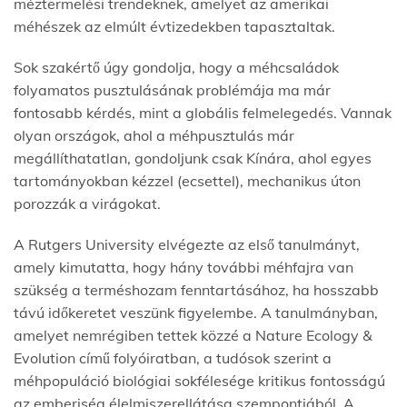
méztermelési trendeknek, amelyet az amerikai
méhészek az elmúlt évtizedekben tapasztaltak.
Sok szakértő úgy gondolja, hogy a méhcsaládok
folyamatos pusztulásának problémája ma már
fontosabb kérdés, mint a globális felmelegedés. Vannak
olyan országok, ahol a méhpusztulás már
megállíthatatlan, gondoljunk csak Kínára, ahol egyes
tartományokban kézzel (ecsettel), mechanikus úton
porozzák a virágokat.
A Rutgers University elvégezte az első tanulmányt,
amely kimutatta, hogy hány további méhfajra van
szükség a terméshozam fenntartásához, ha hosszabb
távú időkeretet veszünk figyelembe. A tanulmányban,
amelyet nemrégiben tettek közzé a Nature Ecology &
Evolution című folyóiratban, a tudósok szerint a
méhpopuláció biológiai sokfélesége kritikus fontosságú
az emberiség élelmiszerellátása szempontjából. A