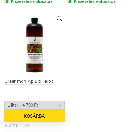
Kiszerelés választás
Kiszerelés választás
Greenman ApiBioHerbs
KOSÁRBA
4 790
Ft
-tól