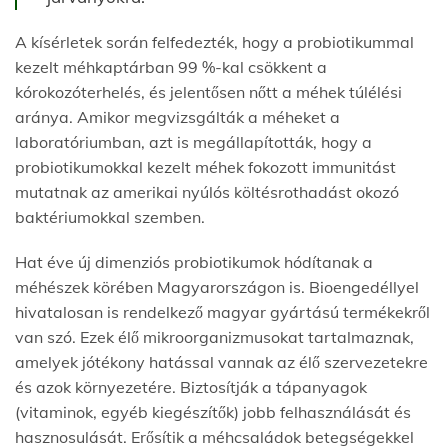
A kísérletek során felfedezték, hogy a probiotikummal
kezelt méhkaptárban 99 %-kal csökkent a
kórokozóterhelés, és jelentősen nőtt a méhek túlélési
aránya. Amikor megvizsgálták a méheket a
laboratóriumban, azt is megállapították, hogy a
probiotikumokkal kezelt méhek fokozott immunitást
mutatnak az amerikai nyúlós költésrothadást okozó
baktériumokkal szemben.
Hat éve új dimenziós probiotikumok hódítanak a
méhészek körében Magyarországon is. Bioengedéllyel
hivatalosan is rendelkező magyar gyártású termékekről
van szó. Ezek élő mikroorganizmusokat tartalmaznak,
amelyek jótékony hatással vannak az élő szervezetekre
és azok környezetére. Biztosítják a tápanyagok
(vitaminok, egyéb kiegészítők) jobb felhasználását és
hasznosulását. Erősítik a méhcsaládok betegségekkel