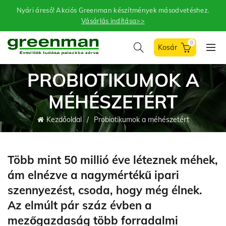
Nyári áreső! Akciós Greenman készítmények másodvetéshez.
Vásárlás indítása>>
0
PROBIOTIKUMOK A
MÉHÉSZETÉRT
Kezdőoldal
Probiotikumok a méhészetért
Több mint 50 millió éve léteznek méhek,
ám elnézve a nagymértékű ipari
szennyezést, csoda, hogy még élnek.
Az elmúlt pár száz évben a
mezőgazdaság több forradalmi