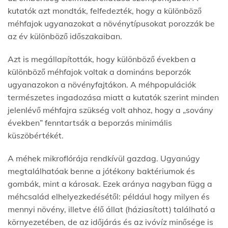
kutatók azt mondták, felfedezték, hogy a különböző
méhfajok ugyanazokat a növénytípusokat porozzák be
az év különböző időszakaiban.
Azt is megállapították, hogy különböző években a
különböző méhfajok voltak a domináns beporzók
ugyanazokon a növényfajtákon. A méhpopulációk
természetes ingadozása miatt a kutatók szerint minden
jelenlévő méhfajra szükség volt ahhoz, hogy a „sovány
években” fenntartsák a beporzás minimális
küszöbértékét.
A méhek mikroflórája rendkívül gazdag. Ugyanúgy
megtalálhatóak benne a jótékony baktériumok és
gombák, mint a károsak. Ezek aránya nagyban függ a
méhcsalád elhelyezkedésétől: például hogy milyen és
mennyi növény, illetve élő állat (háziasított) található a
környezetében, de az időjárás és az ivóvíz minősége is