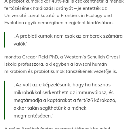
A probiotikumok akár 40%-kal is csökkenthetik a méhek
fertőzésének halálozási arányát – jelentették az
Université Laval kutatói a Frontiers in Ecology and
Evolution egyik nemrégiben megjelent kiadásában.
„A probiotikumok nem csak az emberek számára
valók” –
mondta Gregor Reid PhD, a Western’s Schulich Orvosi
Iskola professzora, aki egyben a lawsoni humán
mikrobiom és probiotikumok tanszékének vezetője is.
„Az volt az elképzelésünk, hogy ha hasznos
mikrobákkal serkenthető az immunválasz, és
megtámadja a kaptárakat a fertőző kórokozó,
akkor talán segíthetünk a méhek
megmentésében.”
A mézelő méhek fontos szerepet töltenek be mind