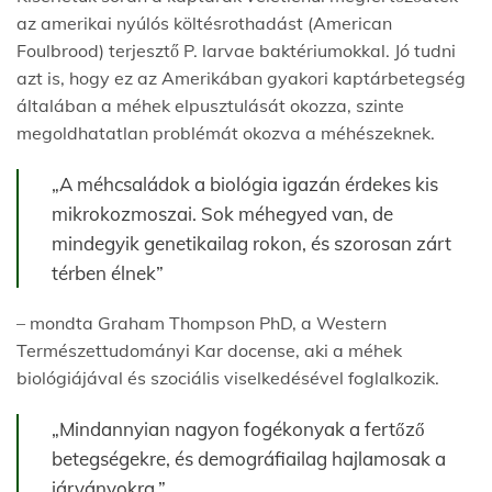
az amerikai nyúlós költésrothadást (American
Foulbrood) terjesztő P. larvae baktériumokkal. Jó tudni
azt is, hogy ez az Amerikában gyakori kaptárbetegség
általában a méhek elpusztulását okozza, szinte
megoldhatatlan problémát okozva a méhészeknek.
„A méhcsaládok a biológia igazán érdekes kis
mikrokozmoszai. Sok méhegyed van, de
mindegyik genetikailag rokon, és szorosan zárt
térben élnek”
– mondta Graham Thompson PhD, a Western
Természettudományi Kar docense, aki a méhek
biológiájával és szociális viselkedésével foglalkozik.
„Mindannyian nagyon fogékonyak a fertőző
betegségekre, és demográfiailag hajlamosak a
járványokra.”