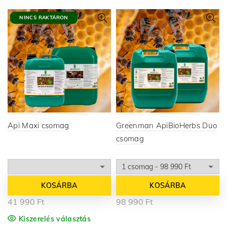
NINCS RAKTÁRON
Api Maxi csomag
Greenman ApiBioHerbs Duo
csomag
KOSÁRBA
KOSÁRBA
41 990
Ft
98 990
Ft
Kiszerelés választás