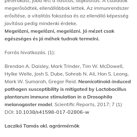
peterakást, jobb lett a fiasítás, dajkásítás. A családok
megerősödtek, ellenállóbbak lettek. Az immunrendszer
erősítése, a vitalitás fokozása és az ellenálló képesség
javítása pedig mindenki érdeke.
Megelőzni, megelőzni, megelőzni. Jó mézet csak
egészséges és jó méhek tudnak termelni.
Forrás hivatkozás. (1):
Brendan A. Daisley, Mark Trinder, Tim W. McDowell,
Hylke Welle, Josh S. Dube, Sohrab N. Ali, Hon S. Leong,
Mark W. Sumarah, Gregor Reid.
Neonicotinoid-induced
pathogen susceptibility is mitigated by Lactobacillus
plantarum immune stimulation in a Drosophila
melanogaster model
.
Scientific Reports
, 2017; 7 (1)
DOI:
10.1038/s41598-017-02806-w
Laczikó Tamás okl. agrármérnök