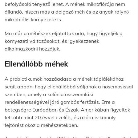
befolyásoló tényező lehet. A méhek mikroflórája nem
állandó, hiszen más a dolgozó méh és az anyakirálynő
mikrobiális környezete is.
Ma már a méhészek eljutottak oda, hogy figyeljék a
környezeti változásokat, és igyekezzenek
alkalmazkodni hozzájuk.
Ellenállóbb méhek
A probiotikumok hozzáadása a méhek táplálékához
segít abban, hogy ellenállóbbá váljanak a nosemosissal
szemben, amely a kolónia összeomlási
rendellenességével járó gombás fertőzés. Erre a
betegségre Európában és Észak-Amerikában figyeltek
fel több mint 20 évvel ezelőtt, és azóta is komoly
fejtörést okoz a méhészetekben.