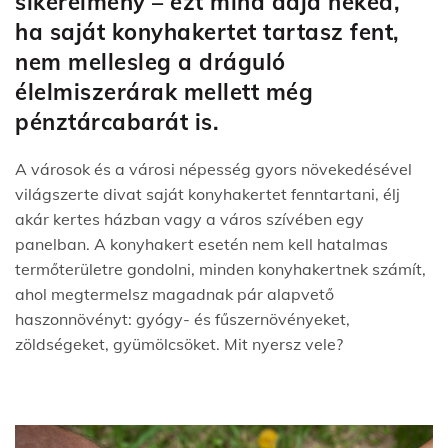
sikerélmény – ezt mind adja neked,
ha saját konyhakertet tartasz fent,
nem mellesleg a dráguló
élelmiszerárak mellett még
pénztárcabarát is.
A városok és a városi népesség gyors növekedésével
világszerte divat saját konyhakertet fenntartani, élj
akár kertes házban vagy a város szívében egy
panelban. A konyhakert esetén nem kell hatalmas
termőterületre gondolni, minden konyhakertnek számít,
ahol megtermelsz magadnak pár alapvető
haszonnövényt: gyógy- és fűszernövényeket,
zöldségeket, gyümölcsöket. Mit nyersz vele?