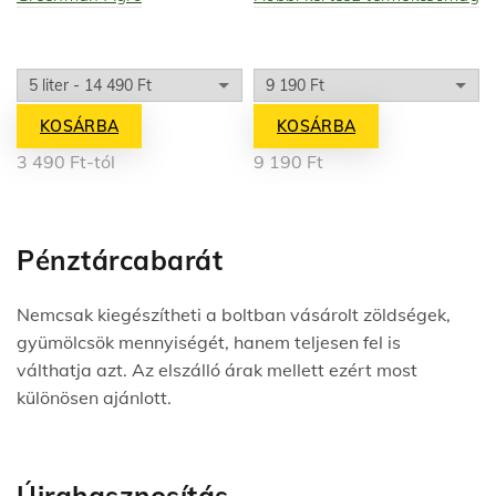
KOSÁRBA
KOSÁRBA
3 490
Ft
-tól
9 190
Ft
Pénztárcabarát
Nemcsak kiegészítheti a boltban vásárolt zöldségek,
gyümölcsök mennyiségét, hanem teljesen fel is
válthatja azt. Az elszálló árak mellett ezért most
különösen ajánlott.
Újrahasznosítás