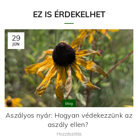
EZ IS ÉRDEKELHET
29
JÚN
blog
Aszályos nyár: Hogyan védekezzünk az
aszály ellen?
Hozzászólás