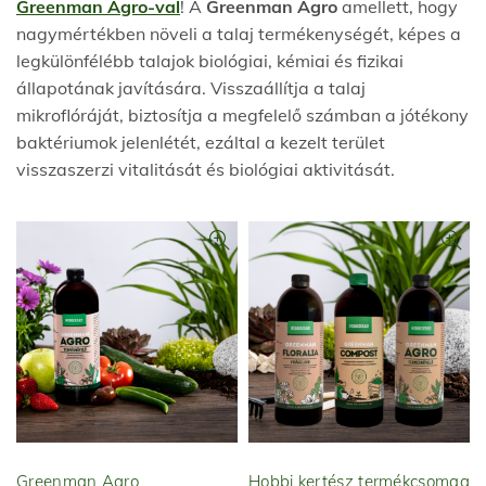
Greenman Agro-val
! A
Greenman Agro
amellett, hogy
nagymértékben növeli a talaj termékenységét, képes a
legkülönfélébb talajok biológiai, kémiai és fizikai
állapotának javítására. Visszaállítja a talaj
mikroflóráját, biztosítja a megfelelő számban a jótékony
baktériumok jelenlétét, ezáltal a kezelt terület
visszaszerzi vitalitását és biológiai aktivitását.
Greenman Agro
Hobbi kertész termékcsomag