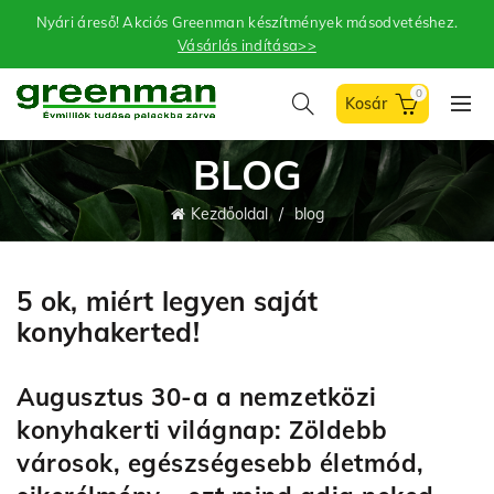
Nyári áreső! Akciós Greenman készítmények másodvetéshez.
Vásárlás indítása>>
0
BLOG
Kezdőoldal
blog
5 ok, miért legyen saját
konyhakerted!
Augusztus 30-a a nemzetközi
konyhakerti világnap: Zöldebb
városok, egészségesebb életmód,