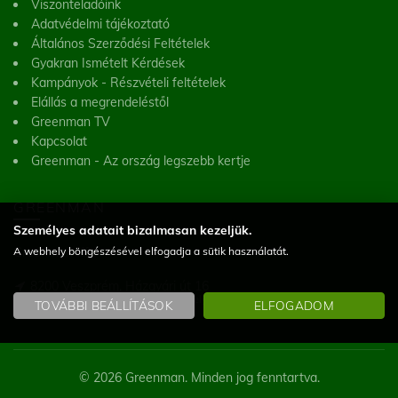
Viszonteladóink
Adatvédelmi tájékoztató
Általános Szerződési Feltételek
Gyakran Ismételt Kérdések
Kampányok - Részvételi feltételek
Elállás a megrendeléstől
Greenman TV
Kapcsolat
Greenman - Az ország legszebb kertje
GREENMAN
Személyes adatait bizalmasan kezeljük.
A webhely böngészésével elfogadja a sütik használatát.
Greenman Kft.
8200 Veszprém, Házgyári út 16
(Figyelem! Telephelyünk nem üzlet, a helyszínen vásárlásra nincs lehetőség)
TOVÁBBI BEÁLLÍTÁSOK
ELFOGADOM
© 2026 Greenman. Minden jog fenntartva.