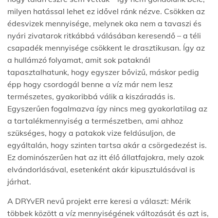
milyen hatással lehet ez idővel ránk nézve. Csökken az
édesvizek mennyisége, melynek oka nem a tavaszi és
nyári zivatarok ritkábbá válásában keresendő – a téli
csapadék mennyisége csökkent le drasztikusan. Így az
a hullámzó folyamat, amit sok pataknál
tapasztalhatunk, hogy egyszer bővizű, máskor pedig
épp hogy csordogál benne a víz már nem lesz
természetes, gyakoribbá válik a kiszáradás is.
Egyszerűen fogalmazva így nincs meg gyakorlatilag az
a tartalékmennyiség a természetben, ami ahhoz
szükséges, hogy a patakok vize feldúsuljon, de
egyáltalán, hogy szinten tartsa akár a csörgedezést is.
Ez dominószerűen hat az itt élő állatfajokra, mely azok
elvándorlásával, esetenként akár kipusztulásával is
járhat.
A DRYvER nevű projekt erre keresi a választ: Mérik
többek között a víz mennyiségének változását és azt is,