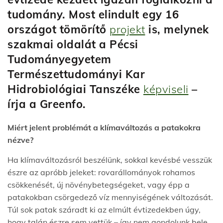
tudomány. Most elindult egy 16
országot tömörítő
projekt
is, melynek
szakmai oldalát a Pécsi
Tudományegyetem
Természettudományi Kar
Hidrobiológiai Tanszéke
képviseli
–
írja a Greenfo.
Miért jelent problémát a klímaváltozás a patakokra
nézve?
Ha klímaváltozásról beszélünk, sokkal kevésbé vesszük
észre az apróbb jeleket: rovarállományok rohamos
csökkenését, új növénybetegségeket, vagy épp a
patakokban csörgedező víz mennyiségének változását.
Túl sok patak száradt ki az elmúlt évtizedekben úgy,
hogy talán észre sem vettük – így nem gondolunk bele,