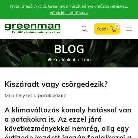
Nyári áreső! Akciós Greenman készítmények másodvetéshez.
Vásárlás indítása>>
0
BLOG
Kezdőoldal
blog
Kiszáradt vagy csörgedezik?
Mi a helyzet a patakokkal?
A klímaváltozás komoly hatással van
a patakokra is. Az ezzel járó
következményekkel nemrég, alig egy
évtizede kezdett igazán foglalkozni a