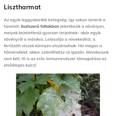
Lisztharmat
Az egyik leggyakoribb betegség, így sokan ismerik a
tüneteit:
lisztszerű foltokban
jelentkezik a növénye
n,
melyek kezeletlenül gyorsan terjednek
– akár egyik
növényről a másikra. Lelassítja a növekedést, a
fertőzött részek könnyen elszáradnak. Ha magas a
hőmérséklet, akkor számíthatsz rá igazán. Mondanunk
sem kell, itt is az erős immunrendszer támogatása az
elsődleges kulcs!