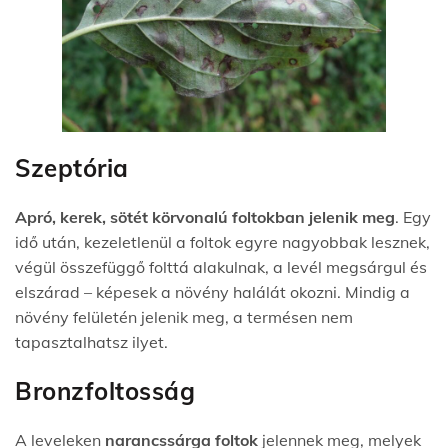
Szeptória
Apró, kerek, sötét kör
vonalú foltokban jelenik meg
. Egy
idő után, kezeletlenül a foltok egyre nag
yobbak lesznek,
végül összefüggő folttá alakulnak, a levél megsárgul és
elszárad – képesek a növény halálát okozni. Mindig a
növé
ny felületén jelenik meg, a termésen nem
tapa
sztalhatsz ilyet.
Bronzfoltosság
A leveleken
narancssárga foltok
jelennek meg, melyek