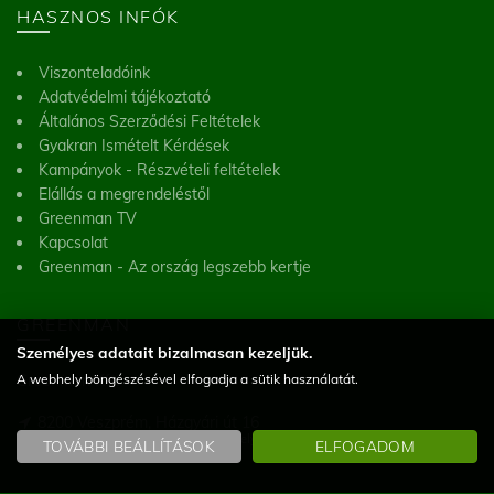
HASZNOS INFÓK
Viszonteladóink
Adatvédelmi tájékoztató
Általános Szerződési Feltételek
Gyakran Ismételt Kérdések
Kampányok - Részvételi feltételek
Elállás a megrendeléstől
Greenman TV
Kapcsolat
Greenman - Az ország legszebb kertje
GREENMAN
Személyes adatait bizalmasan kezeljük.
A webhely böngészésével elfogadja a sütik használatát.
Greenman Kft.
8200 Veszprém, Házgyári út 16
(Figyelem! Telephelyünk nem üzlet, a helyszínen vásárlásra nincs lehetőség)
TOVÁBBI BEÁLLÍTÁSOK
ELFOGADOM