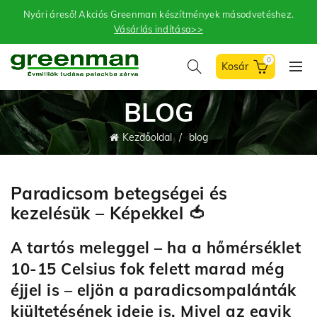
Nyári áreső! Akciós Greenman készítmények másodvetéshez.
Vásárlás indítása>>
0
BLOG
Kezdőoldal
blog
Paradicsom betegségei és
kezelésük – Képekkel 🍅
A tartós meleggel – ha a hőmérséklet
10-15 Celsius fok felett marad még
éjjel is – eljön a paradicsompalánták
kiültetésének ideje is. Mi
vel az egyik