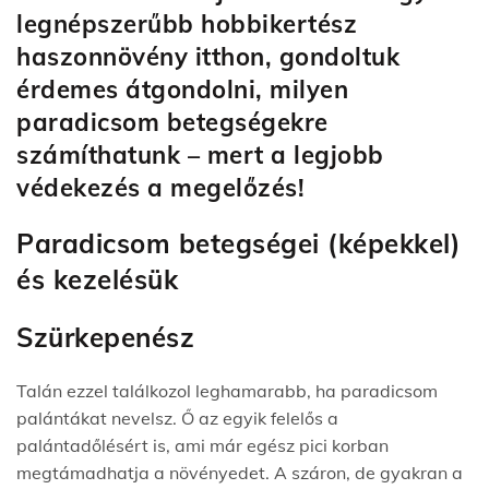
legnépszerűbb hobbikertész
haszonnövény itthon, gondoltuk
érdemes átgond
olni, milyen
paradicsom betegségekre
számíthatunk – mert a legjobb
védekezés a megelőzés!
Paradicsom betegségei (képekkel)
és kezelésük
Szürkepenész
Talán ezzel találkozol leghamarabb, ha paradicsom
palántákat nevelsz. Ő az egyik felelős a
palántadőlés
ért is, ami már egész pici korban
megtámadhatja a növényedet. A száron, de gyakran a