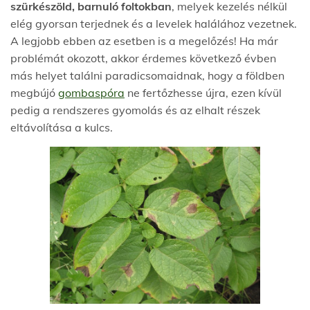
szürkészöld, barnuló foltokban
, melyek kezelés nélkül
elég gyorsan terjednek és a levelek halálához vezetnek.
A le
gjobb ebben az esetben is a megelőzés! Ha már
problémát okozott, akkor érdemes következő évben
más helyet találni paradicsomai
dnak, hogy a földben
megbújó
gombaspóra
ne fertőzhesse újra, ezen kívül
pedig a rendszeres gyomolás és az elhalt részek
eltávolítása a kulcs.