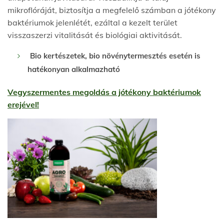
mikroflóráját, biztosítja a megfelelő számban a jótékony
baktériumok jelenlétét, ezáltal a kezelt terület
visszaszerzi vitalitását és biológiai aktivitását.
Bio kertészetek, bio növénytermesztés esetén is
hatékonyan alkalmazható
Vegyszermentes megoldás a jótékony baktériumok
erejével!