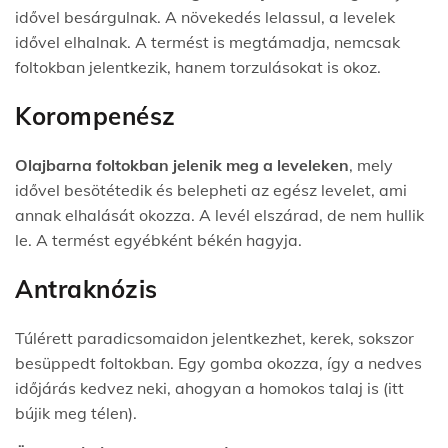
idővel besárgulnak. A növekedés lelassul, a levelek
idővel elhalnak. A termést is megtámadja, nemcsak
foltokban jelentkezik, hanem torzulásokat is okoz.
Korompenész
Olajbarna foltokban jelenik meg a leveleken
, mely
idővel besötétedik és belepheti az egész levelet, ami
annak elhalását okozza. A levél elszárad, de nem hullik
le. A termést egyébként békén hagyja.
Antraknózis
Túlérett paradicsomaidon jelentkezhet, kerek, sokszor
besüppedt foltokban. Egy gomba okozza, így a nedves
időjárás kedvez neki, ahogyan a homokos talaj is (itt
bújik meg télen).