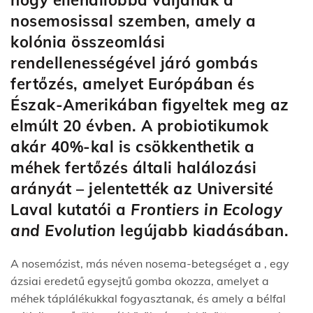
hogy ellenállóbbá váljanak a
nosemosissal szemben, amely a
kolónia összeomlási
rendellenességével járó gombás
fertőzés, amelyet Európában és
Észak-Amerikában figyeltek meg az
elmúlt 20 évben. A probiotikumok
akár 40%-kal is csökkenthetik a
méhek fertőzés általi halálozási
arányát – jelentették az Université
Laval kutatói a
Frontiers in Ecology
and Evolution
legújabb kiadásában.
A nosemózist, más néven nosema-betegséget a , egy
ázsiai eredetű egysejtű gomba okozza, amelyet a
méhek táplálékukkal fogyasztanak, és amely a bélfal