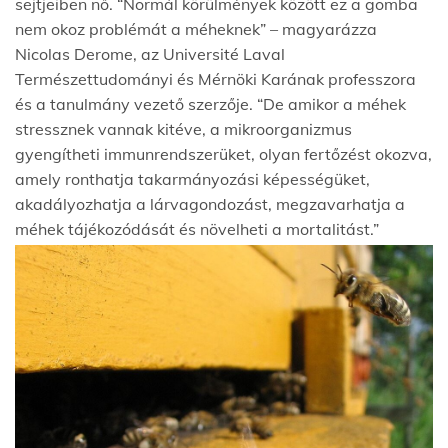
sejtjeiben nő. “Normál körülmények között ez a gomba
nem okoz problémát a méheknek” – magyarázza
Nicolas Derome, az Université Laval
Természettudományi és Mérnöki Karának professzora
és a tanulmány vezető szerzője. “De amikor a méhek
stressznek vannak kitéve, a mikroorganizmus
gyengítheti immunrendszerüket, olyan fertőzést okozva,
amely ronthatja takarmányozási képességüket,
akadályozhatja a lárvagondozást, megzavarhatja a
méhek tájékozódását és növelheti a mortalitást.”