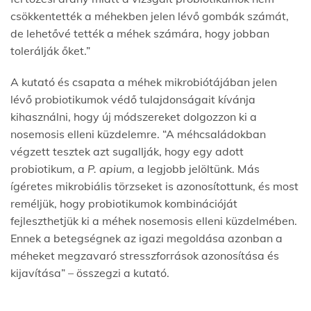
csökkentették a méhekben jelen lévő gombák számát,
de lehetővé tették a méhek számára, hogy jobban
tolerálják őket.”
A kutató és csapata a méhek mikrobiótájában jelen
lévő probiotikumok védő tulajdonságait kívánja
kihasználni, hogy új módszereket dolgozzon ki a
nosemosis elleni küzdelemre. “A méhcsaládokban
végzett tesztek azt sugallják, hogy egy adott
probiotikum, a
P. apium
, a legjobb jelöltünk. Más
ígéretes mikrobiális törzseket is azonosítottunk, és most
reméljük, hogy probiotikumok kombinációját
fejleszthetjük ki a méhek nosemosis elleni küzdelmében.
Ennek a betegségnek az igazi megoldása azonban a
méheket megzavaró stresszforrások azonosítása és
kijavítása” – összegzi a kutató.