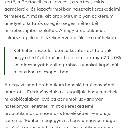
kettő, a Bactocell és a Levucell, a sertés-, csirke-,
garnélarák- és lazacfarmokban használt kereskedelmi
termékek. A másik két probiotikum olyan baktérium,
amelyet a kutatók az egészséges méhek bél
mikrobiótájából izoláltak. A négy probiotikumot
cukorszirupokkal összekeverve adták be a méheknek.
Két hetes tesztelés után a kutatók azt találták,
hogy a fertőzött méhek halálozási aránya 20-40% -
kal alacsonyabb volt a probiotikumokat kapóknál,
mint a kontrollcsoportban.
A négy vizsgált probiotikum hasonló hatékonyságot
mutatott. “Eredményeink azt sugallják, hogy a méhek
mikrobiótájában lévő baktériumok ugyanolyan
hatékonyak lehetnek, mint a kereskedelmi
probiotikumok a nosemosis kezelésében” – mondja
Derome. “Fontos megjegyezni, hogy a nagyon magas
fertőzési arány miatt a vizsgált probiotikumok nem