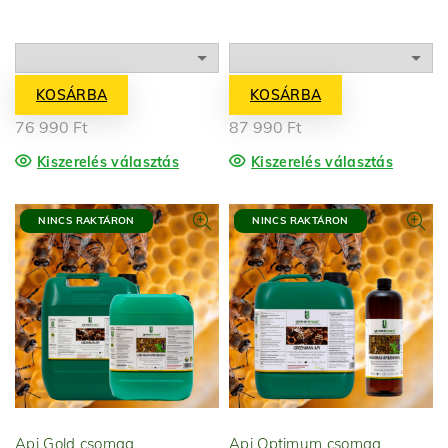
KOSÁRBA
KOSÁRBA
76 990
Ft
87 990
Ft
Kiszerelés választás
Kiszerelés választás
NINCS RAKTÁRON
NINCS RAKTÁRON
Api Gold csomag
Api Optimum csomag