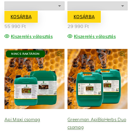
KOSÁRBA
KOSÁRBA
55 990
Ft
29 990
Ft
Kiszerelés választás
Kiszerelés választás
NINCS RAKTÁRON
Api Maxi csomag
Greenman ApiBioHerbs Duo
csomag