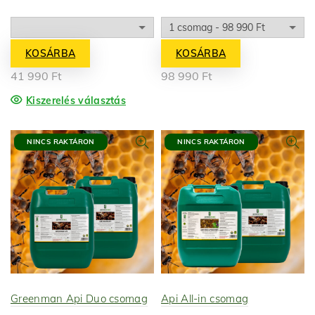
KOSÁRBA
KOSÁRBA
41 990
Ft
98 990
Ft
Kiszerelés választás
NINCS RAKTÁRON
NINCS RAKTÁRON
Greenman Api Duo csomag
Api All-in csomag