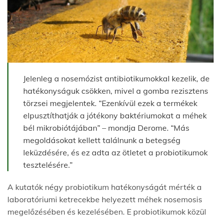
Jelenleg a nosemózist antibiotikumokkal kezelik, de
hatékonyságuk csökken, mivel a gomba rezisztens
törzsei megjelentek. “Ezenkívül ezek a termékek
elpusztíthatják a jótékony baktériumokat a méhek
bél mikrobiótájában” – mondja Derome. “Más
megoldásokat kellett találnunk a betegség
leküzdésére, és ez adta az ötletet a probiotikumok
tesztelésére.”
A kutatók négy probiotikum hatékonyságát mérték a
laboratóriumi ketrecekbe helyezett méhek nosemosis
megelőzésében és kezelésében. E probiotikumok közül