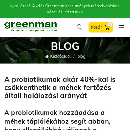
Nyári áreső! Akciós Greenman készítmények másodvetéshez.
Vásárlás indítása>>
0
BLOG
Kezdőoldal
blog
A probiotikumok akár 40%-kal is
csökkenthetik a méhek fertőzés
általi halálozási arányát
A probiotikumok hozzáadása a
méhek táplálékához segít abban,