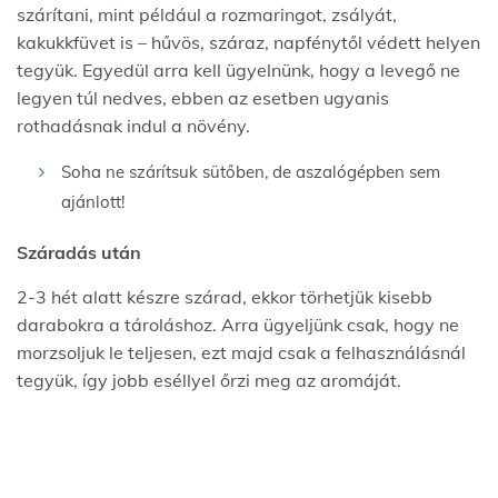
szárítani, mint például a rozmaringot, zsályát,
kakukkfüvet is – hűvös, száraz, napfénytől védett helyen
tegyük. Egyedül arra kell ügyelnünk, hogy a levegő ne
legyen túl nedves, ebben az esetben ugyanis
rothadásnak indul a növény.
Soha ne szárítsuk sütőben, de aszalógépben sem
ajánlott!
Száradás után
2-3 hét alatt készre szárad, ekkor törhetjük kisebb
darabokra a tároláshoz. Arra ügyeljünk csak, hogy ne
morzsoljuk le teljesen, ezt majd csak a felhasználásnál
tegyük, így jobb eséllyel őrzi meg az aromáját.