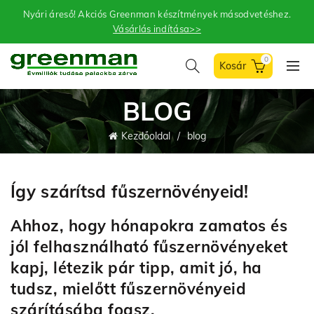
Nyári áreső! Akciós Greenman készítmények másodvetéshez.
Vásárlás indítása>>
0
BLOG
Kezdőoldal
blog
Így szárítsd fűszernövényeid!
Ahhoz, hogy hónapokra zamatos és
jól felhasználható fűszernövényeket
kapj, létezik pár tipp, amit jó, ha
tudsz, mielőtt fűszernövényeid
szárításába fogsz.