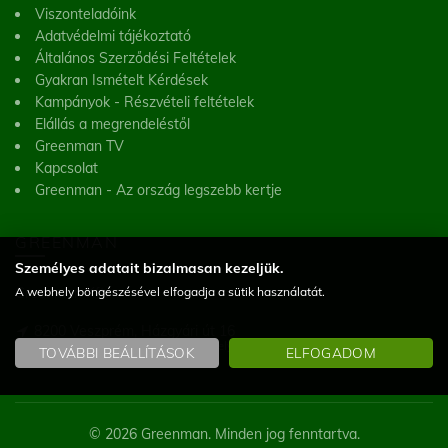
Viszonteladóink
Adatvédelmi tájékoztató
Általános Szerződési Feltételek
Gyakran Ismételt Kérdések
Kampányok - Részvételi feltételek
Elállás a megrendeléstől
Greenman TV
Kapcsolat
Greenman - Az ország legszebb kertje
GREENMAN
Személyes adatait bizalmasan kezeljük.
A webhely böngészésével elfogadja a sütik használatát.
Greenman Kft.
8200 Veszprém, Házgyári út 16
(Figyelem! Telephelyünk nem üzlet, a helyszínen vásárlásra nincs lehetőség)
TOVÁBBI BEÁLLÍTÁSOK
ELFOGADOM
© 2026 Greenman. Minden jog fenntartva.