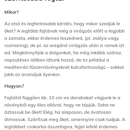
Mikor?
Az első és legfontosabb kérdés, hogy mikor szedjük le
őket? A legtöbb fajtának még a virágzás előtt a legjobb
a zamata, ekkor érdemes leszedned, (pl. zsálya vagy
rozmaring), de pl. az oregánó virágzás után is remek ízt
ad. Megkönnyítjük a dolgunkat, ha még inkább száraz,
napsütéses időben látunk hozzá, de ez például a
mediterrán fűszernövényeknél kulcsfontosságú – sokkal
jobb az aromájuk ilyenkor.
Hogyan?
Fajtától függően kb. 10 cm-es darabokat vágjunk le a
növényből egy éles ollóval, hogy ne tépjük. Soha ne
áztassuk be őket! Elég, ha alaposan, de óvatosan
átmossuk. Szárítsuk meg őket, amennyire csak tudjuk. A
legtöbbet csokorba összefogva, fejjel lefelé érdemes