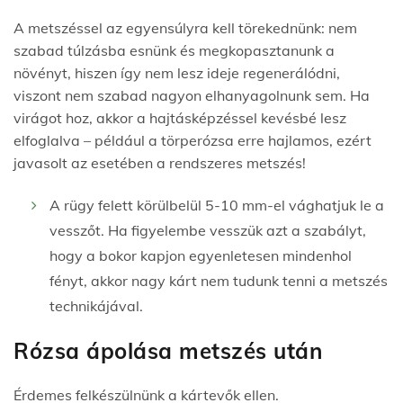
A metszéssel az egyensúlyra kell törekednünk: nem
szabad túlzásba esnünk és megkopasztanunk a
növényt, hiszen így nem lesz ideje regenerálódni,
viszont nem szabad nagyon elhanyagolnunk sem. Ha
virágot hoz, akkor a hajtásképzéssel kevésbé lesz
elfoglalva – például a törperózsa erre hajlamos, ezért
javasolt az esetében a rendszeres metszés!
A rügy felett körülbelül 5-10 mm-el vághatjuk le a
vesszőt. Ha figyelembe vesszük azt a szabályt,
hogy a bokor kapjon egyenletesen mindenhol
fényt, akkor nagy kárt nem tudunk tenni a metszés
technikájával.
Rózsa ápolása metszés után
Érdemes felkészülnünk a kártevők ellen.