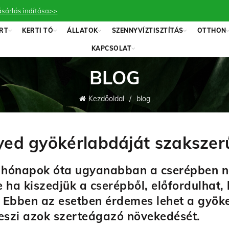
sárlás indítása>>
RT
KERTI TÓ
ÁLLATOK
SZENNYVÍZTISZTÍTÁS
OTTHON
KAPCSOLAT
BLOG
Kezdőoldal
blog
yed gyökérlabdáját szakszer
 hónapok óta ugyanabban a cserépben nő
ha kiszedjük a cserépből, előfordulhat,
. Ebben az esetben érdemes lehet a gyö
 teszi azok szerteágazó növekedését.