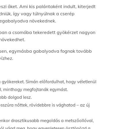
i őket. Ami kis palántaként indult, kiterjedt
ődniük, így vagy túlnyúlnak a cserép
sszegabalyodva növekednek.
jában a csomóba tekeredett gyökérzet nagyon
növekedhet.
örösen, egymásba gabalyodva fognak tovább
ízhez.
 gyökereket. Simán előfordulhat, hogy véletlenül
al, minthogy megfojtanák egymást.
ebb dolgod lesz.
szúra nőttek, rövidebbre is vághatod – az új
yenkor drasztikusabb megoldás a metszőollóval,
yból vágd meg, hogy egyenletesen ösztönözd a