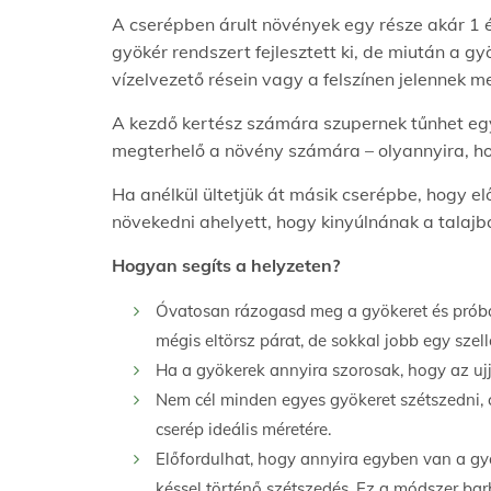
A cserépben árult növények egy része akár 1 év
gyökér rendszert fejlesztett ki, de miután a g
vízelvezető résein vagy a felszínen jelennek 
A kezdő kertész számára szupernek tűnhet egy
megterhelő a növény számára – olyannyira, h
Ha anélkül ültetjük át másik cserépbe, hogy 
növekedni ahelyett, hogy kinyúlnának a talaj
Hogyan segíts a helyzeten?
Óvatosan rázogasd meg a gyökeret és próbál
mégis eltörsz párat, de sokkal jobb egy sz
Ha a gyökerek annyira szorosak, hogy az ujj
Nem cél minden egyes gyökeret szétszedni, c
cserép ideális méretére.
Előfordulhat, hogy annyira egyben van a gy
késsel történő szétszedés. Ez a módszer ba