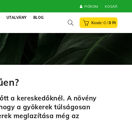
FIÓKOM
KOSÁR
UTALVÁNY
BLOG
0
/
0
Ft
űen?
tt a kereskedőknél. A növény
 hogy a gyökerek túlságosan
kerek meglazítása még az