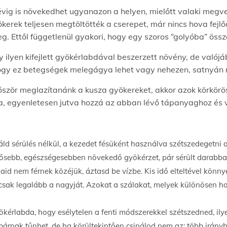
ig is növekedhet ugyanazon a helyen, mielőtt valaki megvesz
yökerek teljesen megtöltötték a cserepet, már nincs hova fejl
meg. Ettől függetlenül gyakori, hogy egy szoros “golyóba” ö
 ilyen kifejlett gyökérlabdával beszerzett növény, de való
ogy ez betegségek melegágya lehet vagy nehezen, satnyán 
először meglazítanánk a kusza gyökereket, akkor azok körk
ba, egyenletesen jutva hozzá az abban lévő tápanyaghoz és v
d sérülés nélkül, a kezedet fésüként használva szétszedegetni a
ellősebb, egészségesebben növekedő gyökérzet, pár sérült darabb
aid nem férnek közéjük, áztasd be vízbe. Kis idő elteltével könny
sak legalább a nagyját. Azokat a szálakat, melyek különösen hos
ökérlabda, hogy esélytelen a fenti módszerekkel szétszedned, il
rbárnak tűnhet, de ha körültekintően csinálod nem az: több irán