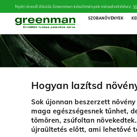
Nyári áreső! Akciós Greenman készítmények másodvetéshez.
Vá
SZOBANÖVÉNYEK
KE
Hogyan lazítsd növén
Sok újonnan beszerzett növény
maga egészségesnek tűnhet, de 
tömören, zsúfoltan növekedtek
újraültetés előtt, ami lehetővé