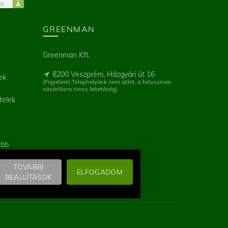
GREENMAN
Greenman Kft.
8200 Veszprém, Házgyári út 16
ek
(Figyelem! Telephelyünk nem üzlet, a helyszínen
vásárlásra nincs lehetőség)
telek
ebb
TOVÁBBI
ELFOGADOM
BEÁLLÍTÁSOK