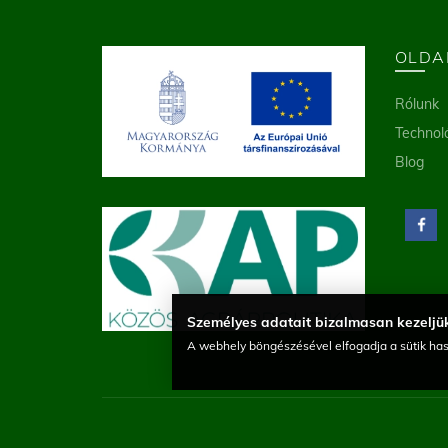
OLDA
Rólunk
Technol
Blog
Személyes adatait bizalmasan kezeljük
A webhely böngészésével elfogadja a sütik has