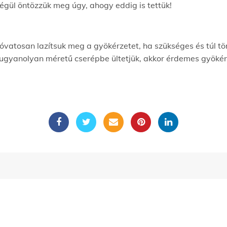
Végül öntözzük meg úgy, ahogy eddig is tettük!
óvatosan lazítsuk meg a gyökérzetet, ha szükséges és túl tö
 ugyanolyan méretű cserépbe ültetjük, akkor érdemes gyöké