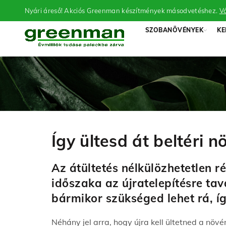
Nyári áreső! Akciós Greenman készítmények másodvetéshez.
Vá
SZOBANÖVÉNYEK
KE
Így ültesd át beltéri n
Az átültetés nélkülözhetetlen
időszaka az újratelepítésre tav
bármikor szükséged lehet rá, íg
Néhány jel arra, hogy újra kell ültetned a növé