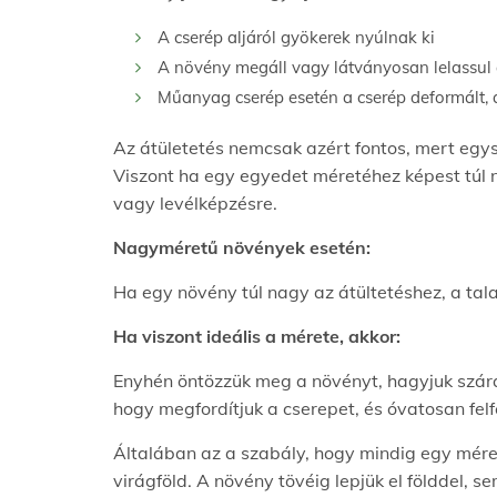
A cserép aljáról gyökerek nyúlnak ki
A növény megáll vagy látványosan lelassul
Műanyag cserép esetén a cserép deformált, a
Az átületetés nemcsak azért fontos, mert egy
Viszont ha egy egyedet méretéhez képest túl n
vagy levélképzésre.
Nagyméretű növények esetén:
Ha egy növény túl nagy az átültetéshez, a talaj
Ha viszont ideális a mérete, akkor:
Enyhén öntözzük meg a növényt, hagyjuk szárad
hogy megfordítjuk a cserepet, és óvatosan felf
Általában az a szabály, hogy mindig egy mére
virágföld. A növény tövéig lepjük el földdel,