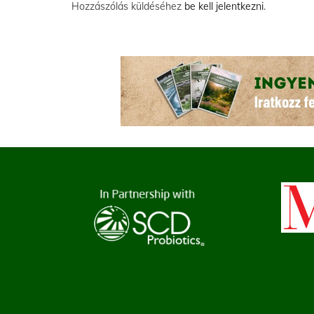
Hozzászólás küldéséhez
be kell jelentkezni
.