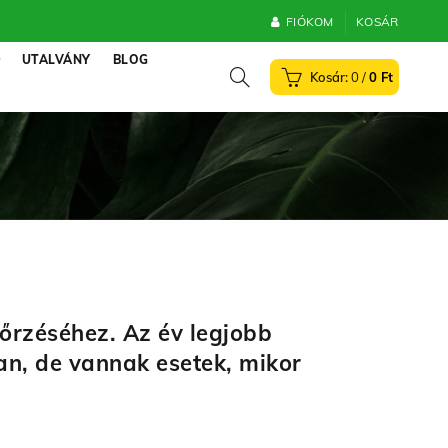
FIÓKOM
KOSÁR
UTALVÁNY
BLOG
0
/
0
Ft
őrzéséhez. Az év legjobb
van, de vannak esetek, mikor