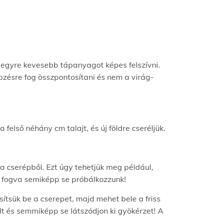
 egyre kevesebb tápanyagot képes felszívni.
pzésre fog összpontosítani és nem a virág-
 felső néhány cm talajt, és új földre cseréljük.
a cserépből. Ezt úgy tehetjük meg például,
ál fogva semiképp se próbálkozzunk!
tsük be a cserepet, majd mehet bele a friss
lt és semmiképp se látszódjon ki gyökérzet! A