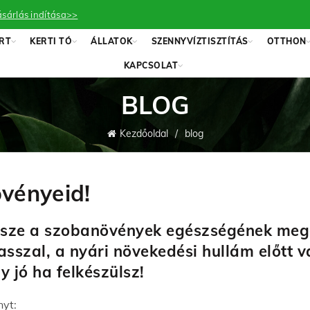
sárlás indítása>>
RT
KERTI TÓ
ÁLLATOK
SZENNYVÍZTISZTÍTÁS
OTTHON
KAPCSOLAT
BLOG
Kezdőoldal
blog
övényeid!
 része a szobanövények egészségének meg
asszal, a nyári növekedési hullám előtt 
y jó ha felkészülsz!
nyt: