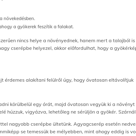
 a növekedésben.
hogy a gyökerek feszítik a falakat.
szerűen nincs helye a növényednek, hanem mert a talajból is
agy cserépbe helyezel, akkor előfordulhat, hogy a gyökérké
t érdemes alakítani felülről úgy, hogy óvatosan eltávolítjuk a
ni körülbelül egy órát, majd óvatosan vegyük ki a növényt 
elé húzzuk, vigyázva, lehetőleg ne sérüljön a gyökér. Szárn
ttel nagyobb cserépbe ültetünk. Agyagcserép esetén nedvesí
 semmiképp se temessük be mélyebben, mint ahogy eddig is vo