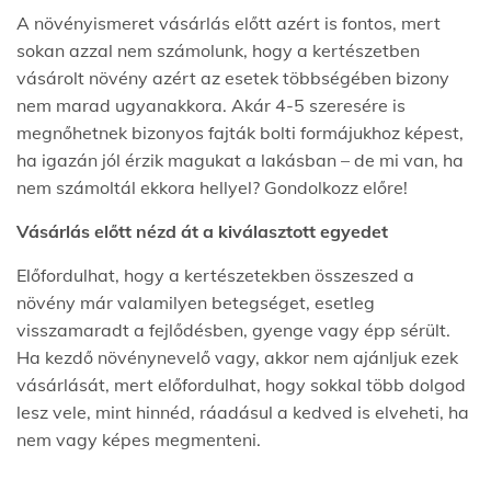
A növényismeret vásárlás előtt azért is fontos, mert
sokan azzal nem számolunk, hogy a kertészetben
vásárolt növény azért az esetek többségében bizony
nem marad ugyanakkora. Akár 4-5 szeresére is
megnőhetnek bizonyos fajták bolti formájukhoz képest,
ha igazán jól érzik magukat a lakásban – de mi van, ha
nem számoltál ekkora hellyel? Gondolkozz előre!
Vásárlás előtt nézd át a kiválasztott egyedet
Előfordulhat, hogy a kertészetekben összeszed a
növény már valamilyen betegséget, esetleg
visszamaradt a fejlődésben, gyenge vagy épp sérült.
Ha kezdő növénynevelő vagy, akkor nem ajánljuk ezek
vásárlását, mert előfordulhat, hogy sokkal több dolgod
lesz vele, mint hinnéd, ráadásul a kedved is elveheti, ha
nem vagy képes megmenteni.