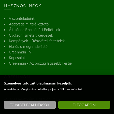
HASZNOS INFÓK
Viszonteladóink
Adatvédelmi tájékoztató
Általános Szerződési Feltételek
Gyakran Ismételt Kérdések
Kampányok - Részvételi feltételek
Elállás a megrendeléstől
Greenman TV
Kapcsolat
Greenman - Az ország legszebb kertje
GREENMAN
Személyes adatait bizalmasan kezeljük.
A webhely böngészésével elfogadja a sütik használatát.
Greenman Kft.
8200 Veszprém, Házgyári út 16
(Figyelem! Telephelyünk nem üzlet, a helyszínen vásárlásra nincs lehetőség)
TOVÁBBI BEÁLLÍTÁSOK
ELFOGADOM