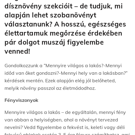
dísznövény szekcióit – de tudjuk, mi
alapján lehet szobanövényt
választanunk? A hosszú, egészséges
élettartamuk megőrzése érdekében
pár dolgot muszáj figyelembe
venned!
Gondolkozzunk a “Mennyire világos a lakás?-Mennyi
időd van őket gondozni?-Mennyi hely van a lakásban?”
kérdések mentén. Ezek alapján elég jól belőheted,
melyik növény passzol az életmódodhoz.
Fényviszonyok
Mennyire világos a lakás – de egyáltalán, mennyi fény
van abban a helyiségben, ahol a növényt tervezed
nevelni? Vedd figyelembe a fekvést is, keleti vagy déli
fekvésű ablakok esetén 3-5 óra fényre számíthatsz, ami