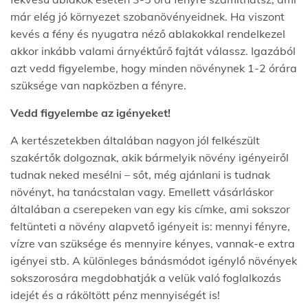
már elég jó környezet szobanövényeidnek. Ha viszont
kevés a fény és nyugatra néző ablakokkal rendelkezel
akkor inkább valami árnyéktűrő fajtát válassz. Igazából
azt vedd figyelembe, hogy minden növénynek 1-2 órára
szüksége van napközben a fényre.
Vedd figyelembe az igényeket!
A kertészetekben általában nagyon jól felkészült
szakértők dolgoznak, akik bármelyik növény igényeiről
tudnak neked mesélni – sőt, még ajánlani is tudnak
növényt, ha tanácstalan vagy. Emellett vásárláskor
általában a cserepeken van egy kis címke, ami sokszor
feltünteti a növény alapvető igényeit is: mennyi fényre,
vízre van szüksége és mennyire kényes, vannak-e extra
igényei stb. A különleges bánásmódot igénylő növények
sokszorosára megdobhatják a velük való foglalkozás
idejét és a ráköltött pénz mennyiségét is!