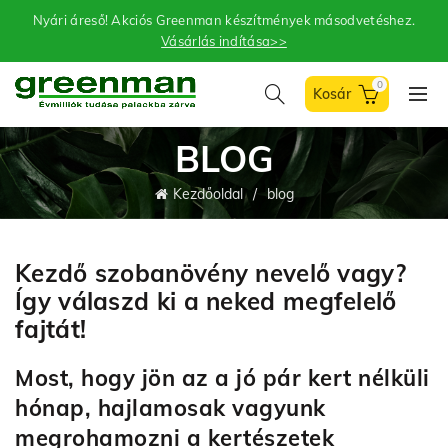
Nyári áreső! Akciós Greenman készítmények másodvetéshez.
Vásárlás indítása>>
0
BLOG
Kezdőoldal
blog
Kezdő szobanövény nevelő vagy?
Így válaszd ki a neked megfelelő
fajtát!
Most, hogy jön az a jó pár kert nélküli
hónap, hajlamosak vagyunk
megrohamozni a kertészetek