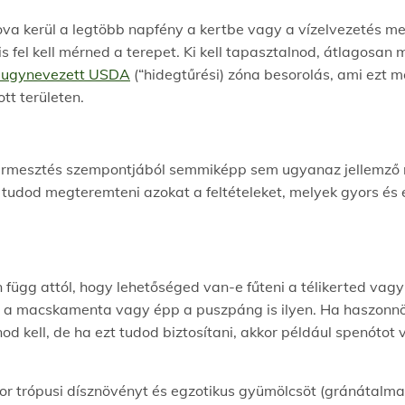
va kerül a legtöbb napfény a kertbe vagy a vízelvezetés me
 is fel kell mérned a terepet. Ki kell tapasztalnod, átlagosan
z ugynevezett USDA
(“hidegtűrési) zóna besorolás, ami ezt 
tt területen.
ytermesztés szempontjából semmiképp sem ugyanaz jellemző 
udod megteremteni azokat a feltételeket, melyek gyors é
 függ attól, hogy lehetőséged van-e fűteni a télikerted vag
 a macskamenta vagy épp a puszpáng is ilyen. Ha haszonnö
d kell, de ha ezt tudod biztosítani, akkor például spenótot v
or trópusi dísznövényt és egzotikus gyümölcsöt (gránátalma v