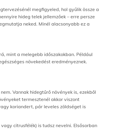
gtervezésénél megfigyeled, hol gyűlik össze a
 mennyire hideg telek jellemzőek – erre persze
megmutatja neked. Minél alacsonyabb ez a
rá, mint a melegebb időszakokban. Például
s egészséges növekedést eredményeznek.
y nem. Vannak hidegtűrő növények is, ezekből
vényeket termesztenél akkor viszont
agy koriandert, pár leveles zöldséget is
agy citrusfélék) is tudsz nevelni. Elsősorban