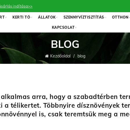
sárlás indítása>>
RT
KERTI TÓ
ÁLLATOK
SZENNYVÍZTISZTÍTÁS
OTTHON
KAPCSOLAT
BLOG
Kezdőoldal
blog
alkalmas arra, hogy a szabadtérben ter
i a télikertet. Többnyire dísznövények t
nnövénnyel is, csak teremtsük meg a me