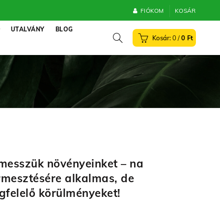
FIÓKOM
KOSÁR
UTALVÁNY
BLOG
0
/
0
Ft
messzük növényeinket – na
ermesztésére alkalmas, de
gfelelő körülményeket!