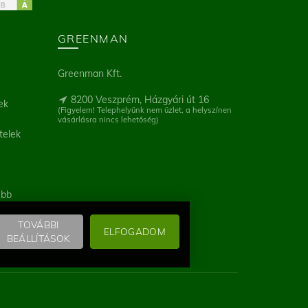
GREENMAN
Greenman Kft.
8200 Veszprém, Házgyári út 16
ek
(Figyelem! Telephelyünk nem üzlet, a helyszínen
vásárlásra nincs lehetőség)
telek
ebb
TOVÁBBI
ELFOGADOM
BEÁLLÍTÁSOK