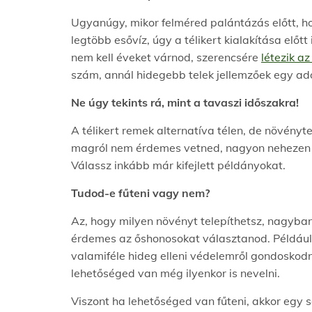
Ugyanúgy, mikor felméred palántázás előtt, ho
legtöbb esővíz, úgy a télikert kialakítása előtt
nem kell éveket várnod, szerencsére
létezik a
szám, annál hidegebb telek jellemzőek egy ado
Ne úgy tekints rá, mint a tavaszi időszakra!
A télikert remek alternatíva télen, de növén
magról nem érdemes vetned, nagyon nehezen t
Válassz inkább már kifejlett példányokat.
Tudod-e fűteni vagy nem?
Az, hogy milyen növényt telepíthetsz, nagyban
érdemes az őshonosokat választanod. Például
valamiféle hideg elleni védelemről gondoskodno
lehetőséged van még ilyenkor is nevelni.
Viszont ha lehetőséged van fűteni, akkor egy s