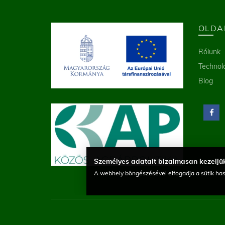
OLDA
Rólunk
Technol
Blog
Személyes adatait bizalmasan kezeljük
A webhely böngészésével elfogadja a sütik has