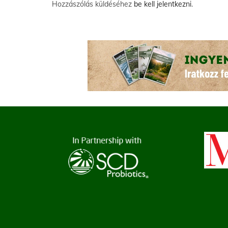
Hozzászólás küldéséhez
be kell jelentkezni
.