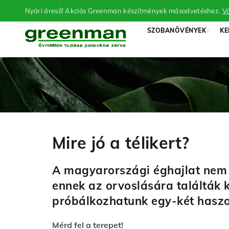
Nyári áreső! Akciós Greenman készítmények másodvetéshez.
Vá
SZOBANÖVÉNYEK
KE
Mire jó a télikert?
A magyarországi éghajlat nem 
ennek az orvoslására találták k
próbálkozhatunk egy-két haszo
Mérd fel a terepet!