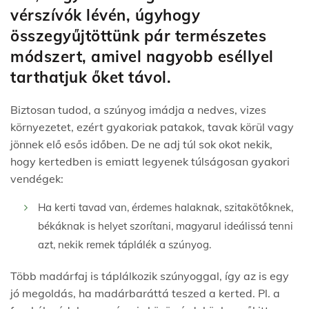
vérszívók lévén, úgyhogy
összegyűjtöttünk pár természetes
módszert, amivel nagyobb eséllyel
tarthatjuk őket távol.
Biztosan tudod, a szúnyog imádja a nedves, vizes
környezetet, ezért gyakoriak patakok, tavak körül vagy
jönnek elő esős időben. De ne adj túl sok okot nekik,
hogy kertedben is emiatt legyenek túlságosan gyakori
vendégek:
Ha kerti tavad van, érdemes halaknak, szitakötőknek,
békáknak is helyet szorítani, magyarul ideálissá tenni
azt, nekik remek táplálék a szúnyog.
Több madárfaj is táplálkozik szúnyoggal, így az is egy
jó megoldás, ha madárbaráttá teszed a kerted. Pl. a