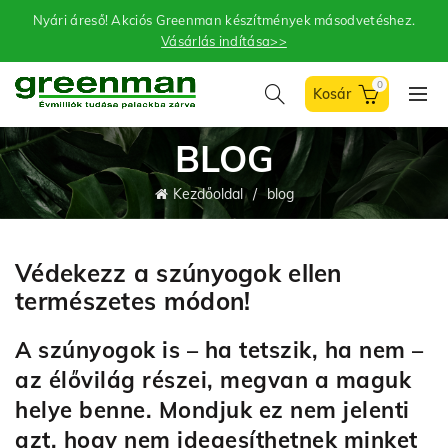
Nyári áreső! Akciós Greenman készítmények másodvetéshez.
Vásárlás indítása>>
0
BLOG
Kezdőoldal
blog
Védekezz a szúnyogok ellen
természetes módon!
A szúnyogok is – ha tetszik, ha nem –
az élővilág részei, megvan a maguk
helye benne. Mondjuk ez nem jelenti
azt, hogy nem idegesíthetnek minket