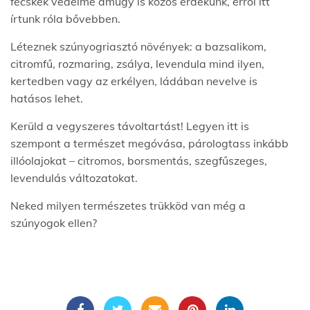
fecskék védelme amúgy is közös érdekünk, erről itt
írtunk róla bővebben.
Léteznek szúnyogriasztó növények: a bazsalikom,
citromfű, rozmaring, zsálya, levendula mind ilyen,
kertedben vagy az erkélyen, ládában nevelve is
hatásos lehet.
Kerüld a vegyszeres távoltartást! Legyen itt is
szempont a természet megóvása, párologtass inkább
illóolajokat – citromos, borsmentás, szegfűszeges,
levendulás változatokat.
Neked milyen természetes trükköd van még a
szúnyogok ellen?