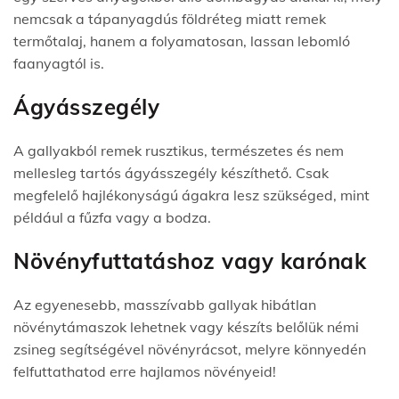
nemcsak a tápanyagdús földréteg miatt remek
termőtalaj, hanem a folyamatosan, lassan lebomló
faanyagtól is.
Ágyásszegély
A gallyakból remek rusztikus, természetes és nem
mellesleg tartós ágyásszegély készíthető. Csak
megfelelő hajlékonyságú ágakra lesz szükséged, mint
például a fűzfa vagy a bodza.
Növényfuttatáshoz vagy karónak
Az egyenesebb, masszívabb gallyak hibátlan
növénytámaszok lehetnek vagy készíts belőlük némi
zsineg segítségével növényrácsot, melyre könnyedén
felfuttathatod erre hajlamos növényeid!