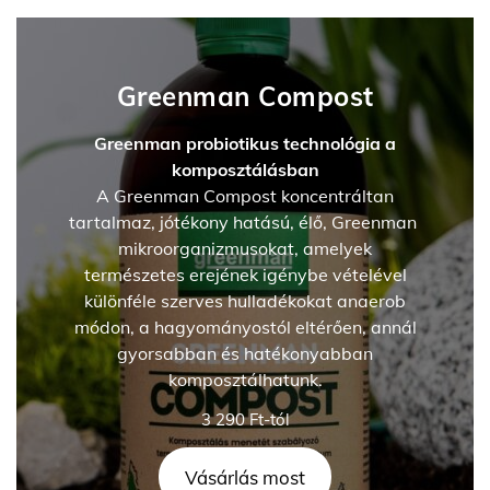
Greenman Compost
Greenman probiotikus technológia a
komposztálásban
A Greenman Compost koncentráltan
tartalmaz, jótékony hatású, élő, Greenman
mikroorganizmusokat, amelyek
természetes erejének igénybe vételével
különféle szerves hulladékokat anaerob
módon, a hagyományostól eltérően, annál
gyorsabban és hatékonyabban
komposztálhatunk.
3 290
Ft
-tól
Vásárlás most