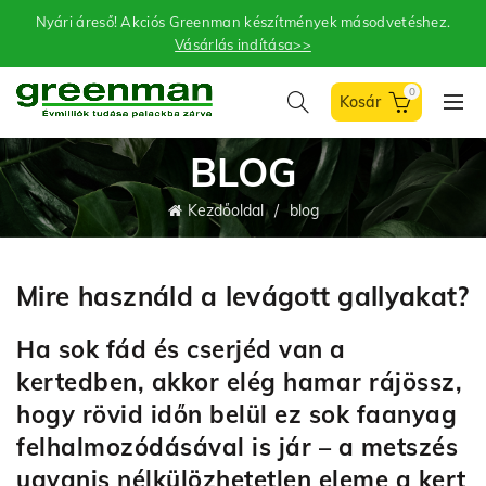
Nyári áreső! Akciós Greenman készítmények másodvetéshez.
Vásárlás indítása>>
0
BLOG
Kezdőoldal
blog
Mire használd a levágott gallyakat?
Ha sok fád és cserjéd van a
kertedben, akkor elég hamar rájössz,
hogy rövid időn belül ez sok faanyag
felhalmozódásával is jár – a metszés
ugyanis nélkülözhetetlen eleme a kert