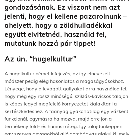
gondozásának. Ez viszont nem azt
jelenti, hogy el kellene pazarolnunk –
ahelyett, hogy a zöldhulladékkal
együtt elvitetnéd, használd fel,
mutatunk hozzá pár tippet!
Az ún. “hugelkultur”
A hugelkultur német kifejezés, az így elnevezett
módszer pedig elég hasonlatos a magaságyásokhoz.
Lényege, hogy a levágott gallyakat arra használod fel,
hogy még egy rossz minőségű, sziklás-kavicsos talajon
is képes legyél megfelelő környezetet kialakítani a
kertészkedéshez. A faanyag gyakorlatilag egy vázként
funkcionál, egymásra halmozva, majd erre jön a
termékeny föld- és humuszréteg. Így tulajdonképpen
egy szerves anyagokból álló dombágyás alakul ki, mely