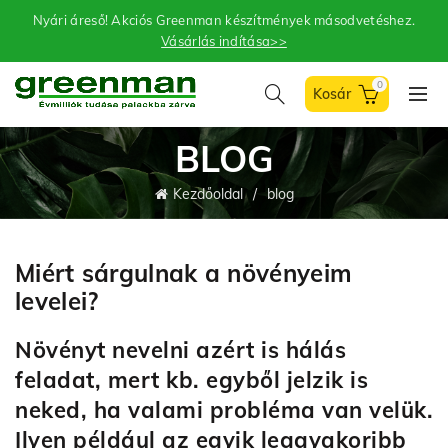
Nyári áreső! Akciós Greenman készítmények másodvetéshez.
Vásárlás indítása>>
0
BLOG
Kezdőoldal
blog
Miért sárgulnak a növényeim
levelei?
Növényt nevelni azért is hálás
feladat, mert kb. egyből jelzik is
neked, ha valami probléma van velük.
Ilyen például az egyik leggyakoribb