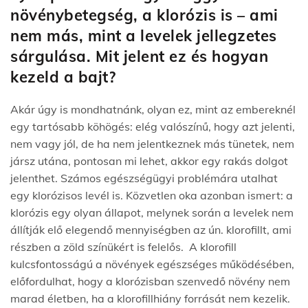
növénybetegség, a klorózis is – ami
nem más, mint a levelek jellegzetes
sárgulása. Mit jelent ez és hogyan
kezeld a bajt?
Akár úgy is mondhatnánk, olyan ez, mint az embereknél
egy tartósabb köhögés: elég valószínű, hogy azt jelenti,
nem vagy jól, de ha nem jelentkeznek más tünetek, nem
jársz utána, pontosan mi lehet, akkor egy rakás dolgot
jelenthet. Számos egészségügyi problémára utalhat
egy klorózisos levél is. Közvetlen oka azonban ismert: a
klorózis egy olyan állapot, melynek során a levelek nem
állítják elő elegendő mennyiségben az ún. klorofillt, ami
részben a zöld színükért is felelős. A klorofill
kulcsfontosságú a növények egészséges működésében,
előfordulhat, hogy a klorózisban szenvedő növény nem
marad életben, ha a klorofillhiány forrását nem kezelik.