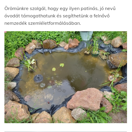
Örömünkre szolgál, hogy egy ilyen patinás, jó nevű
óvodát támogathatunk és segíthetünk a felnővő
nemzedék szemléletformálásában.