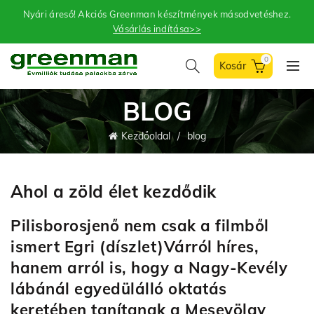
Nyári áreső! Akciós Greenman készítmények másodvetéshez.
Vásárlás indítása>>
0
BLOG
Kezdőoldal
blog
Ahol a zöld élet kezdődik
Pilisborosjenő nem csak a filmből
ismert Egri (díszlet)Várról híres,
hanem arról is, hogy a Nagy-Kevély
lábánál egyedülálló oktatás
keretében tanítanak a Mesevölgy