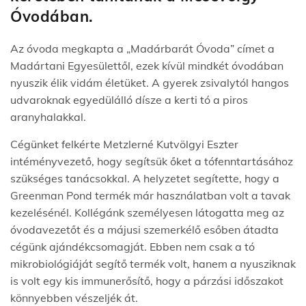
Óvodában.
Az óvoda megkapta a „Madárbarát Óvoda” címet a
Madártani Egyesülettől, ezek kívül mindkét óvodában
nyuszik élik vidám életüket. A gyerek zsivalytól hangos
udvaroknak egyedülálló dísze a kerti tó a piros
aranyhalakkal.
Cégünket felkérte Metzlerné Kutvölgyi Eszter
intéményvezető, hogy segítsük őket a tófenntartásához
szükséges tanácsokkal. A helyzetet segítette, hogy a
Greenman Pond termék már használatban volt a tavak
kezelésénél. Kollégánk személyesen látogatta meg az
óvodavezetőt és a májusi szemerkélő esőben átadta
cégünk ajándékcsomagját. Ebben nem csak a tó
mikrobiológiáját segítő termék volt, hanem a nyusziknak
is volt egy kis immunerősítő, hogy a párzási időszakot
könnyebben vészeljék át.