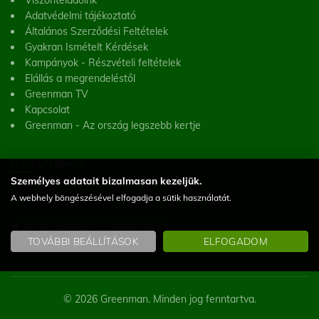
Adatvédelmi tájékoztató
Általános Szerződési Feltételek
Gyakran Ismételt Kérdések
Kampányok - Részvételi feltételek
Elállás a megrendeléstől
Greenman TV
Kapcsolat
Greenman - Az ország legszebb kertje
GREENMAN
Személyes adatait bizalmasan kezeljük.
Greenman Kft.
A webhely böngészésével elfogadja a sütik használatát.
8200 Veszprém, Házgyári út 16
(Figyelem! Telephelyünk nem üzlet, a helyszínen vásárlásra nincs lehetőség)
TOVÁBBI BEÁLLÍTÁSOK
ELFOGADOM
© 2026 Greenman. Minden jog fenntartva.