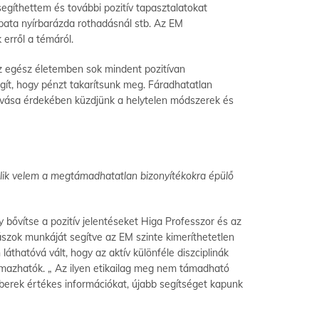
gíthettem és további pozitív tapasztalatokat
pata nyírbarázda rothadásnál stb. Az EM
erről a témáról.
az egész életemben sok mindent pozitívan
gít, hogy pénzt takarítsunk meg. Fáradhatatlan
óvása érdekében küzdjünk a helytelen módszerek és
zlik velem a megtámadhatatlan bizonyítékokra épülő
 bővítse a pozitív jelentéseket Higa Professzor és az
szok munkáját segítve az EM szinte kimeríthetetlen
thatóvá vált, hogy az aktív különféle diszciplinák
mazhatók. „ Az ilyen etikailag meg nem támadható
mberek értékes információkat, újabb segítséget kapunk