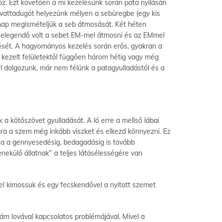
z. Ezt követően a mi kezelésünk során pata nyílásán
 vattadugót helyezünk mélyen a sebüregbe (egy kis
k nap megismételjük a seb átmosását. Két héten
án elegendő volt a sebet EM-mel átmosni és az EMmel
zését. A hagyományos kezelés során erős, gyakran a
a kezelt felületektől függően három hétig vagy még
el dolgozunk, már nem félünk a patagyulladástól és a
a kötőszövet gyulladását. A ló erre a mellső lábai
ára a szem még inkább viszket és elkezd könnyezni. Ez
ása a gennyesedésig, bedagadásig is tovább
nekülő állatnak” a teljes látásélességére van
el kimossuk és egy fecskendővel a nyitott szemet
ám lovával kapcsolatos problémájával. Mivel a