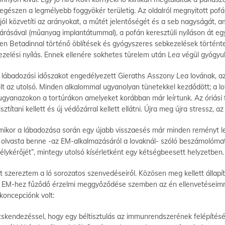
egészen a legmélyebb foggyökér területig. Az oldalról megnyitott pofán 
jól közvetíti az arányokat, a műtét jelentőségét és a seb nagyságát, am
zárásával (műanyag implantátummal), a pofán keresztüli nyíláson át e
en Betadinnal történő öblítések és gyógyszeres sebkezelések történtek
ezelési nyílás. Ennek ellenére sokhetes türelem után
Lea
végül gyógyul
ú lábadozási időszakot engedélyezett Gieraths Asszony
Lea
lovának, az
olt az utolsó. Minden alkalommal ugyanolyan tünetekkel kezdődött; a l
e ugyanazokon a tortúrákon amelyeket korábban már leírtunk. Az óriási
títani kellett és új védőzárral kellett ellátni. Újra meg újra stressz,
amikor a lábadozása során egy újabb visszaesés már minden reményt l
s olvasta benne -az EM-alkalmazásáról a lovaknál- szóló beszámolómat
élykérőjét”, mintegy utolsó kísérletként egy kétségbeesett helyzetben.
t szereztem a ló sorozatos szenvedéseiről. Közösen meg kellett állapí
 EM-hez fűződő érzelmi meggyőződése szemben az én ellenvetéseimmel
koncepciónk volt:
skendezéssel, hogy egy béltisztulás az immunrendszerének felépítésé