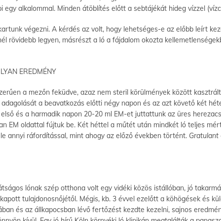
egy alkalommal. Minden átöblítés előtt a sebtájékát hideg vízzel (vízcs
artunk végezni. A kérdés az volt, hogy lehetséges-e az előbb leírt kez
l rövidebb legyen, másrészt a ló a fájdalom okozta kellemetlenségekbő
OLYAN EREDMÉNY
zerűen a mezőn feküdve, azaz nem steril körülmények között kasztrált
 adagolását a beavatkozás előtti négy napon és az azt követő két héte
tő első és a harmadik napon 20-20 ml EM-et juttattunk az üres herezac
an EM oldattal fújtuk be. Két héttel a műtét után mindkét ló teljes mé
e annyi ráfordítással, mint ahogy az előző években történt.
Gratulant
átságos lónak szép otthona volt egy vidéki közös istállóban, jó takar
 kapott tulajdonosnőjétől. Mégis, kb. 3 évvel ezelőtt a köhögések és kü
ban és az állkapocsban lévő fertőzést kezdte kezelni, sajnos eredmény
nyön kívül. Egy jó hírű Köln környéki ló klinikán megtalálták a panasz