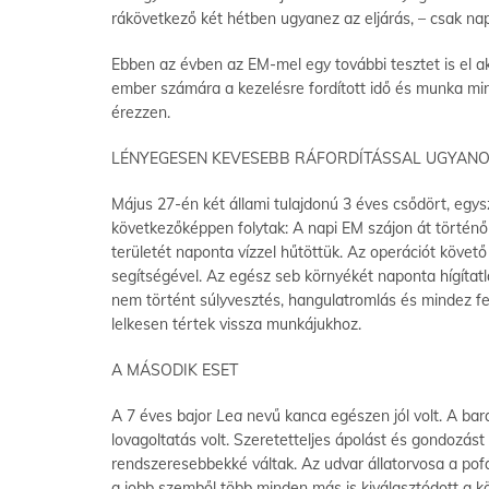
rákövetkező két hétben ugyanez az eljárás, – csak napi 
Ebben az évben az EM-mel egy további tesztet is el ak
ember számára a kezelésre fordított idő és munka miné
érezzen.
LÉNYEGESEN KEVESEBB RÁFORDÍTÁSSAL UGYAN
Május 27-én két állami tulajdonú 3 éves csődört, egys
következőképpen folytak: A napi EM szájon át történő
területét naponta vízzel hűtöttük. Az operációt köve
segítségével. Az egész seb környékét naponta hígítatl
nem történt súlyvesztés, hangulatromlás és mindez fel
lelkesen tértek vissza munkájukhoz.
A MÁSODIK ESET
A 7 éves bajor
Lea
nevű kanca egészen jól volt. A bar
lovagoltatás volt. Szeretetteljes ápolást és gondozást
rendszeresebbekké váltak. Az udvar állatorvosa a pofá
a jobb szemből több minden más is kiválasztódott a kön