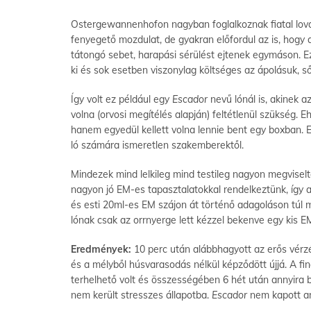
Ostergewannenhofon nagyban foglalkoznak fiatal lova
fenyegető mozdulat, de gyakran előfordul az is, hogy 
tátongó sebet, harapási sérülést ejtenek egymáson. E
ki és sok esetben viszonylag költséges az ápolásuk, s
Így volt ez például egy
Escador
nevű lónál is, akinek a
volna (orvosi megítélés alapján) feltétlenül szükség. 
hanem egyedül kellett volna lennie bent egy boxban.
ló számára ismeretlen szakemberektől.
Mindezek mind lelkileg mind testileg nagyon megviselt
nagyon jó EM-es tapasztalatokkal rendelkeztünk, így 
és esti 20ml-es EM szájon át történő adagoláson túl 
lónak csak az orrnyerge lett kézzel bekenve egy kis E
Eredmények:
10 perc után alábbhagyott az erős vérz
és a mélyből húsvarasodás nélkül képződött újjá. A f
terhelhető volt és összességében 6 hét után annyira b
nem került stresszes állapotba.
Escador
nem kapott an