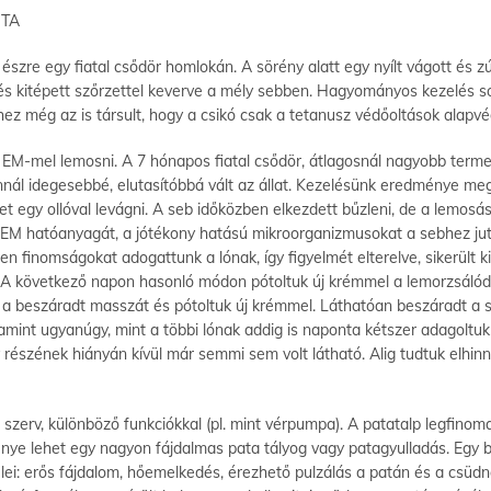
JTA
észre egy fiatal csődör homlokán. A sörény alatt egy nyílt vágott és zú
és kitépett szőrzettel keverve a mély sebben. Hagyományos kezelés sor
hez még az is társult, hogy a csikó csak a tetanusz védőoltások alapv
t EM-mel lemosni. A 7 hónapos fiatal csődör, átlagosnál nagyobb terme
 annál idegesebbé, elutasítóbbá vált az állat. Kezelésünk eredménye me
set egy ollóval levágni. A seb időközben elkezdett bűzleni, de a lemos
EM hatóanyagát, a jótékony hatású mikroorganizmusokat a sebhez jutta
finomságokat adogattunk a lónak, így figyelmét elterelve, sikerült kis
t. A következő napon hasonló módon pótoltuk új krémmel a lemorzsáló
k a beszáradt masszát és pótoltuk új krémmel. Láthatóan beszáradt a s
amint ugyanúgy, mint a többi lónak addig is naponta kétszer adagoltu
részének hiányán kívül már semmi sem volt látható. Alig tudtuk elhinni,
erv, különböző funkciókkal (pl. mint vérpumpa). A patatalp legfinoma
ye lehet egy nagyon fájdalmas pata tályog vagy patagyulladás. Egy b
elei: erős fájdalom, hőemelkedés, érezhető pulzálás a patán és a csüd