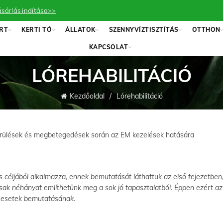
sárlás indítása>>
RT
KERTI TÓ
ÁLLATOK
SZENNYVÍZTISZTÍTÁS
OTTHON
KAPCSOLAT
LÓREHABILITÁCIÓ
Kezdőoldal
Lórehabilitáció
 sérülések és megbetegedések során az EM kezelések hatására
 céljából alkalmazza, ennek bemutatását láthattuk az első fejezetben
 csak néhányat említhetünk meg a sok jó tapasztalatból. Éppen ezért a
t esetek bemutatásának.