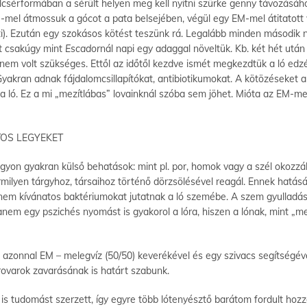
csérformában a sérült helyen meg kell nyitni szürke genny távozásáho
M-mel átmossuk a gócot a pata belsejében, végül egy EM-mel átitatott
gíti). Ezután egy szokásos kötést teszünk rá. Legalább minden másodi
st csakúgy mint
Escador
nál napi egy adaggal növeltük. Kb. két hét ut
r nem volt szükséges. Ettől az időtől kezdve ismét megkezdtük a ló ed
yakran adnak fájdalomcsillapítókat, antibiotikumokat. A kötözéseket 
 a ló. Ez a mi „mezítlábas” lovainknál szóba sem jöhet. Mióta az EM-m
OS LEGYEKET
on gyakran külső behatások: mint pl. por, homok vagy a szél okozzák 
rmilyen tárgyhoz, társaihoz történő dörzsölésével reagál. Ennek hatás
s nem kívánatos baktériumokat jutatnak a ló szemébe. A szem gyullad
em egy pszichés nyomást is gyakorol a lóra, hiszen a lónak, mint „me
 azonnal EM – melegvíz (50/50) keverékével és egy szivacs segítségév
a rovarok zavarásának is határt szabunk.
s tudomást szerzett, így egyre több lótenyésztő barátom fordult hozz