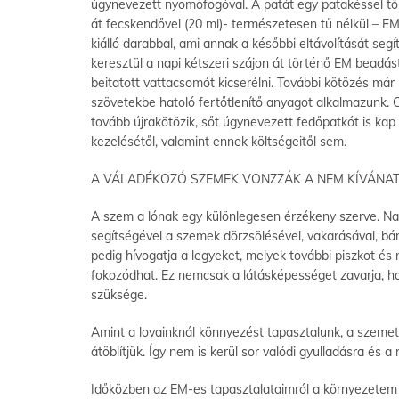
úgynevezett nyomófogóval. A patát egy patakéssel töl
át fecskendővel (20 ml)- természetesen tű nélkül – E
kiálló darabbal, ami annak a későbbi eltávolítását se
keresztül a napi kétszeri szájon át történő EM beadá
beitatott vattacsomót kicserélni. További kötözés má
szövetekbe hatoló fertőtlenítő anyagot alkalmazunk. G
tovább újrakötözik, sőt úgynevezett fedőpatkót is kap
kezelésétől, valamint ennek költségeitől sem.
A VÁLADÉKOZÓ SZEMEK VONZZÁK A NEM KÍVÁNAT
A szem a lónak egy különlegesen érzékeny szerve. Nagy
segítségével a szemek dörzsölésével, vakarásával, bá
pedig hívogatja a legyeket, melyek további piszkot é
fokozódhat. Ez nemcsak a látásképességet zavarja, han
szüksége.
Amint a lovainknál könnyezést tapasztalunk, a szemet
átöblítjük. Így nem is kerül sor valódi gyulladásra és 
Időközben az EM-es tapasztalataimról a környezetem i