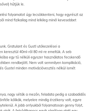
ővel) hűtjük le.
elési folyamatot úgy lecsökkenteni, hogy egyrészt az
l mind fizikailag mind lelkileg minél kevesebbet
unk. Gratulant és Gustl utókezelései a
n keresztül 40ml-ről 80 ml-re emeltük. A seb
skóba egy tű nélküli egyszer használatos fecskendő
rtékben rendbejött. Nem volt semmilyen komplikáció,
és
Gustel
minden motivációvesztés nélkül ismét
mánya, nagy séták a mezőn, feladata pedig a szabadidős
lönféle kólikák, melyekre mindig érzékeny volt, egyre
telenül. A jobb orrlyukból folyamatosan genny folyt,
ok okát. A felsőállkapocs egyik rágófoga alatt egy