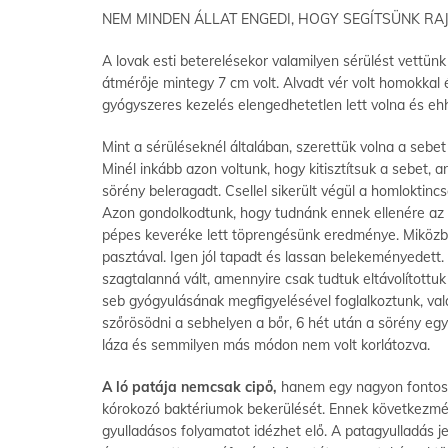
NEM MINDEN ÁLLAT ENGEDI, HOGY SEGÍTSÜNK RA
A lovak esti beterelésekor valamilyen sérülést vettünk 
átmérője mintegy 7 cm volt. Alvadt vér volt homokkal 
gyógyszeres kezelés elengedhetetlen lett volna és eh
Mint a sérüléseknél általában, szerettük volna a sebe
Minél inkább azon voltunk, hogy kitisztítsuk a sebet,
sörény beleragadt. Csellel sikerült végül a homloktinc
Azon gondolkodtunk, hogy tudnánk ennek ellenére az 
pépes keveréke lett töprengésünk eredménye. Miközben 
pasztával. Igen jól tapadt és lassan belekeményedet
szagtalanná vált, amennyire csak tudtuk eltávolítottu
seb gyógyulásának megfigyelésével foglalkoztunk, val
szőrösödni a sebhelyen a bőr, 6 hét után a sörény egy 
láza és semmilyen más módon nem volt korlátozva.
A ló patája nemcsak cipő,
hanem egy nagyon fontos sz
kórokozó baktériumok bekerülését. Ennek következmén
gyulladásos folyamatot idézhet elő. A patagyulladás j