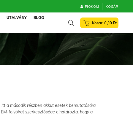
FIÓKOM
KOSÁR
UTALVÁNY
BLOG
0
/
0
Ft
, itt a második részben akkut esetek bemutatására
z EM-folyóirat szerkesztősége elhatározta, hogy a