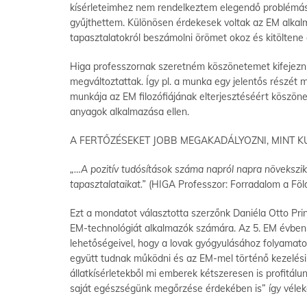
kísérleteimhez nem rendelkeztem elegendő problémás 
gyűjthettem. Különösen érdekesek voltak az EM alkal
tapasztalatokról beszámolni örömet okoz és kitöltene
Higa professzornak szeretném köszönetemet kifejezni 
megváltoztattak. Így pl. a munka egy jelentős részét 
munkája az EM filozófiájának elterjesztéséért köszö
anyagok alkalmazása ellen.
A FERTŐZÉSEKET JOBB MEGAKADÁLYOZNI, MINT K
„…A pozitív tudósítások száma napról napra növekszik
tapasztalataikat.”
(HIGA Professzor: Forradalom a Fö
Ezt a mondatot választotta szerzőnk Daniéla Otto Prin
EM-technológiát alkalmazók számára. Az 5. EM évben 
lehetőségeivel, hogy a lovak gyógyulásához folyamatos
együtt tudnak működni és az EM-mel történő kezelés
állatkísérletekből mi emberek kétszeresen is profitál
saját egészségünk megőrzése érdekében is” így véleke