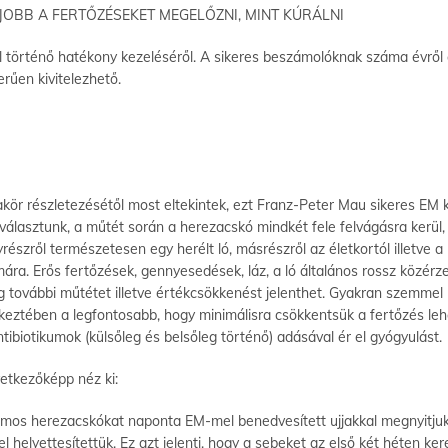
 JOBB A FERTŐZÉSEKET MEGELŐZNI, MINT KÚRÁLNI
 történő hatékony kezeléséről. A sikeres beszámolóknak száma évről év
rűen kivitelezhető.
akör részletezésétől most eltekintek, ezt Franz-Peter Mau sikeres E
lasztunk, a műtét során a herezacskó mindkét fele felvágásra kerül, az
részről természetesen egy herélt ló, másrészről az életkortól illetve 
mára. Erős fertőzések, gennyesedések, láz, a ló általános rossz közérz
g további műtétet illetve értékcsökkenést jelenthet. Gyakran szemmel 
ztében a legfontosabb, hogy minimálisra csökkentsük a fertőzés lehet
biotikumok (külsőleg és belsőleg történő) adásával ér el gyógyulást.
etkezőképp néz ki:
lamos herezacskókat naponta EM-mel benedvesített ujjakkal megnyitjuk,
elyettesítettük. Ez azt jelenti, hogy a sebeket az első két héten kere