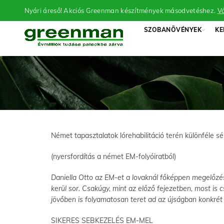
Nyári áreső! Akciós Greenman készítmények másodvetéshez.
Vá
SZOBANÖVÉNYEK
KE
Német tapasztalatok lórehabilitáció terén különféle
(nyersfordítás a német EM-folyóiratból)
Daniella Otto az EM-et a lovaknál főképpen megelőzés
kerül sor. Csakúgy, mint az előző fejezetben, most is
jövőben is folyamatosan teret ad az újságban konkré
SIKERES SEBKEZELÉS EM-MEL