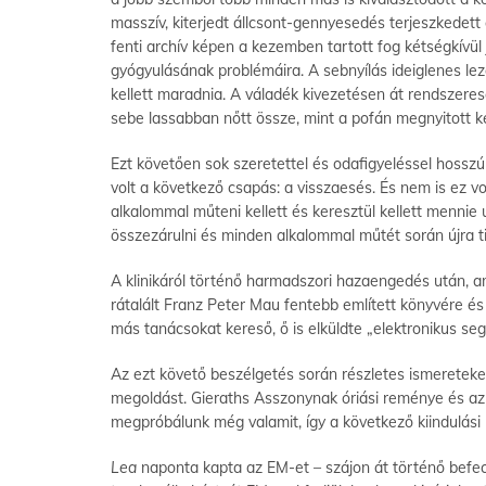
masszív, kiterjedt állcsont-gennyesedés terjeszkedett 
fenti archív képen a kezemben tartott fog kétségkívül 
gyógyulásának problémáira. A sebnyílás ideiglenes le
kellett maradnia. A váladék kivezetésen át rendszeres
sebe lassabban nőtt össze, mint a pofán megnyitott k
Ezt követően sok szeretettel és odafigyeléssel hossz
volt a következő csapás: a visszaesés. És nem is ez v
alkalommal műteni kellett és keresztül kellett menni
összezárulni és minden alkalommal műtét során újra tisz
A klinikáról történő harmadszori hazaengedés után, 
rátalált Franz Peter Mau fentebb említett könyvére é
más tanácsokat kereső, ő is elküldte „elektronikus seg
Az ezt követő beszélgetés során részletes ismereteke
megoldást. Gieraths Asszonynak óriási reménye és az
megpróbálunk még valamit, így a következő kiindulási 
Lea
naponta kapta az EM-et – szájon át történő befec