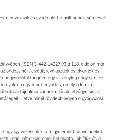
re növekszik és ez idő alatt a nyílt sebek, sérülések
M könyvében (ISBN 3-442-14227-X) a 118. oldalon már
 ondózsinórt elkötik, leválasztják és elvarrják és
a ló nagyságától függően egy viszonylag nagy seb. Ez
ete gyakran egy tünet együttes, amely a lótartó
láthatóan fájdalmai vannak a lónak, étvágya sincs,
őségeit, illetve minél rövidebb legyen a gyógyulási
 hogy így vezessük ki a felgyülemlett sebváladékot.
sztül napi két alkalommal EM oldattal öblítjük át. A