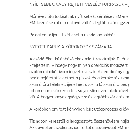
NYÍLT SEBEK, VAGY REJTETT VESZÉLYFORRÁSOK –
Már évek óta tudósítunk nyílt sebek, sérülések EM-mel
EM-kezelése rutin munkává vált és legtöbbször egysze
Példaként álljon itt két eset a mindennapokból:
NYITOTT KAPUK A KÓROKOZÓK SZÁMÁRA
A csődöröket különböző okok miatt kasztrálják. E tém
kifejtettem. Mindegy hogy milyen operációs módszert vá
azután mindkét ivarmirigyet kiveszik. Az eredmény egy
pedig bejáratot jelenthet a piszok és a korokozók szá
számárára félelmet, ijedelmet okoz, a ló számára pedi
rohamosan csökken a testsúlya. Mindezen okok követke
idő. A hagyományos gyógykezelés legtöbbször erős anti
A korábban említett könyvben leírt utógondozás a köv
Tíz napon keresztül a leragasztott, összenövésre haj
Az egyébként szokásos jód fertőtlenítőanyagot EM-mel h