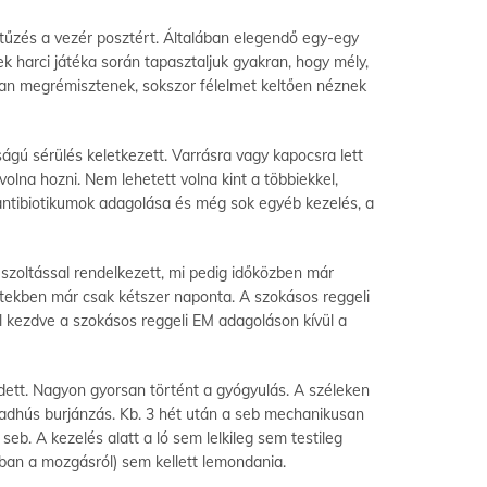
tűzés a vezér posztért. Általában elegendő egy-egy
k harci játéka során tapasztaljuk gyakran, hogy mély,
ran megrémisztenek, sokszor félelmet keltően néznek
ságú sérülés keletkezett. Varrásra vagy kapocsra lett
volna hozni. Nem lehetett volna kint a többiekkel,
antibiotikumok adagolása és még sok egyéb kezelés, a
uszoltással rendelkezett, mi pedig időközben már
etekben már csak kétszer naponta. A szokásos reggeli
l kezdve a szokásos reggeli EM adagoláson kívül a
ett. Nagyon gyorsan történt a gyógyulás. A széleken
vadhús burjánzás. Kb. 3 hét után a seb mechanikusan
b. A kezelés alatt a ló sem lelkileg sem testileg
ban a mozgásról) sem kellett lemondania.