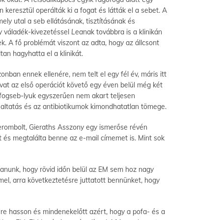
keresztül operálták ki a fogat és látták el a sebet. A
ely utal a seb ellátásának, tisztításának és
gy váladék-kivezetéssel
Lea
nak továbbra is a klinikán
. A fő problémát viszont az adta, hogy az állcsont
tan hagyhatta el a klinikát.
onban ennek ellenére, nem telt el egy fél év, máris itt
ovat az első operációt követő egy éven belül még két
 fogseb-lyuk egyszerűen nem akart teljesen
 az altatás és az antibiotikumok kimondhatatlan tömege.
erombolt, Gieraths Asszony egy ismerőse révén
 és megtalálta benne az e-mail címemet is. Mint sok
tanunk, hogy rövid időn belül az EM sem hoz nagy
, arra következtetésre juttatott bennünket, hogy
re hasson és mindenekelőtt azért, hogy a pofa- és a