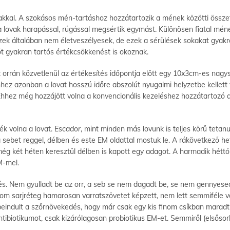
kkal. A szokásos mén-tartáshoz hozzátartozik a mének közötti össze
a lovak harapással, rúgással megsértik egymást. Különösen fiatal méne
zek általában nem életveszélyesek, de ezek a sérülések sokakat gyak
őt gyakran tartós értékcsökkenést is okoznak.
z orrán közvetlenül az értékesítés időpontja előtt egy 10x3cm-es nagy
Ehhez azonban a lovat hosszú időre abszolút nyugalmi helyzetbe kellett 
 Ehhez még hozzájött volna a konvencionális kezeléshez hozzátartozó 
ék volna a lovat.
Escador
, mint minden más lovunk is teljes körű tetan
a sebet reggel, délben és este EM oldattal mostuk le. A rákövetkező h
még két héten keresztül délben is kapott egy adagot. A harmadik héttő
M-mel.
és. Nem gyulladt be az orr, a seb se nem dagadt be, se nem gennyesed
inom sarjréteg hamarosan varratszövetet képzett, nem lett semmiféle 
eindult a szőrnövekedés, hogy már csak egy kis finom csíkban maradt se
tibiotikumot, csak kizárólagosan probiotikus EM-et. Semmiről (elsősor