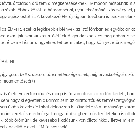
lóval, általában örültem a megkereséseknek. Ily módon másoknak is se
mazások többek között a bőrgombánál, nyári ekcémánál, köszvénynél, 
 egy egész estét is. A következő EM újságban továbbra is beszámolunk 
az EM-ért, ezek a legkisebb élőlények az istállómban és egyáltalán 
megtakarítják számunkra, a jólétünkről gondoskodik és még abban is se
netet érdemel és arra figyelmeztet bennünket, hogy környezetünk meg
ÚRÁLNI
, így gátat kell szabnom türelmetlenségemnek, míg orvoskollégáim kö
ld megmentéséért)
z is élete vezérfonalául és maga is folyamatosan arra törekedett, hogy
sem hagy ki egyetlen alkalmat sem az állattartók és természetgyógyá
an újabb kezelésfajtákat dolgozzon ki. Kísérletező munkássága során lá
i módszerek és eredmények nagy többségben más területeken is alkal
unk, több örömünk de kevesebb kiadásunk van állatainkkal, illetve mi e
dik az elkötelezett EM felhasználó.