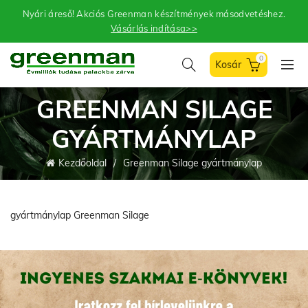
Nyári áreső! Akciós Greenman készítmények másodvetéshez.
Vásárlás indítása>>
0
GREENMAN SILAGE
GYÁRTMÁNYLAP
Kezdőoldal
Greenman Silage gyártmánylap
gyártmánylap Greenman Silage