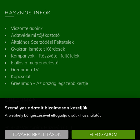
HASZNOS INFÓK
Viszonteladóink
Adatvédelmi tájékoztató
Általános Szerződési Feltételek
Gyakran Ismételt Kérdések
Kampányok - Részvételi feltételek
Elállás a megrendeléstől
Greenman TV
Kapcsolat
Greenman - Az ország legszebb kertje
GREENMAN
Személyes adatait bizalmasan kezeljük.
A webhely böngészésével elfogadja a sütik használatát.
Greenman Kft.
8200 Veszprém, Házgyári út 16
(Figyelem! Telephelyünk nem üzlet, a helyszínen vásárlásra nincs lehetőség)
TOVÁBBI BEÁLLÍTÁSOK
ELFOGADOM