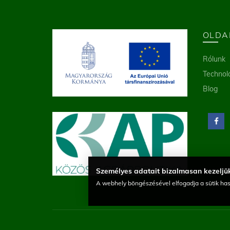
OLDA
Rólunk
Technol
Blog
Személyes adatait bizalmasan kezeljük
A webhely böngészésével elfogadja a sütik has