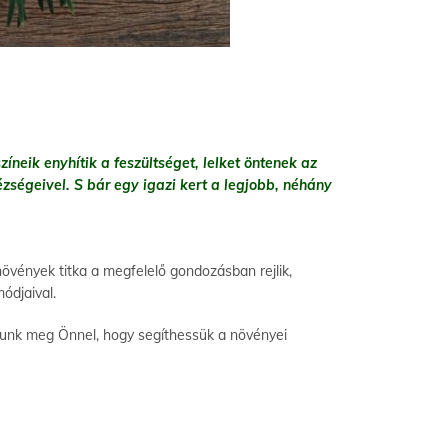
íneik enyhítik a feszültséget, lelket öntenek az
zségeivel. S bár egy igazi kert a legjobb, néhány
vények titka a megfelelő gondozásban rejlik,
módjaival.
tunk meg Önnel, hogy segíthessük a növényei