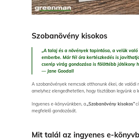
Szobanövény kisokos
„
A talaj és a növények tapintása, a velük való
emberbe. Már fél óra kertészkedés is javíthatj
cserép virág gondozása is fölöttébb jótékony 
— Jane Goodall
A szobanövények nemcsak otthonunk ékei, de valódi n
amelyhez elengedhetetlen, hogy tisztában legyünk a l
Ingyenes e-könyvünkben, a
„Szobanövény kisokos”
c
megfelelő gondozását.
Mit talál az ingyenes e-könyv