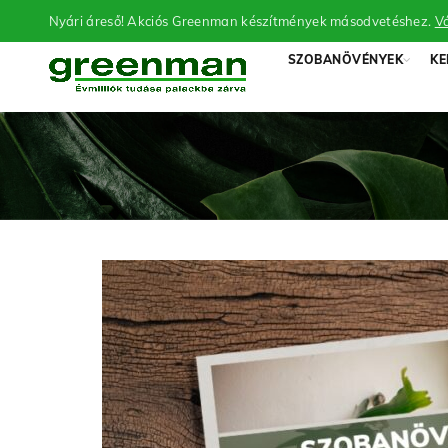
Nyári áreső! Akciós Greenman készítmények másodvetéshez.
Vá
SZOBANÖVÉNYEK
KE