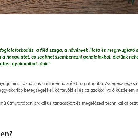
 foglalatoskodás, a föld szaga, a növények illata és megnyugtató sz
a a hangulatot, és segíthet szembenézni gondjainkkal, életünk nehé
hatást gyakorolhat ránk
.”
yugalmat hozhatnak a mindennapi élet forgatagába. Az egészséges nö
eggyakoribb betegségekkel, kártevőkkel és az azokkal való küzdelem 
ímű útmutatóban praktikus tanácsokat és megelőzési technikákat osz
ben?