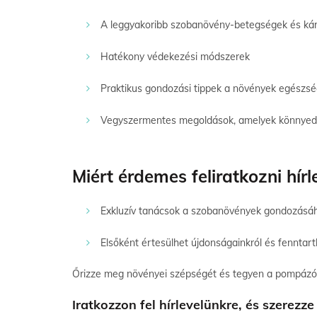
A leggyakoribb szobanövény-betegségek és ká
Hatékony védekezési módszerek
Praktikus gondozási tippek a növények egész
Vegyszermentes megoldások, amelyek könnyed
Miért érdemes feliratkozni hírl
Exkluzív tanácsok a szobanövények gondozás
Elsőként értesülhet újdonságainkról és fennta
Őrizze meg növényei szépségét és tegyen a pompázó
Iratkozzon fel hírlevelünkre, és szere