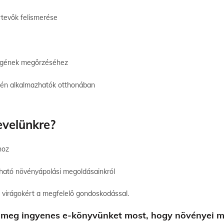
rtevők felismerése
ségének megőrzéséhez
én alkalmazhatók otthonában
evelünkre?
ához
rtható növényápolási megoldásainkról
 virágokért a megfelelő gondoskodással.
zze meg ingyenes e-könyvünket most, hogy növényei 