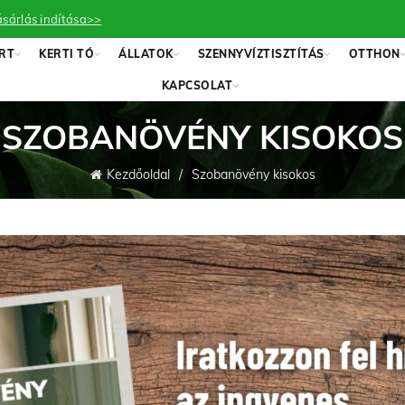
sárlás indítása>>
RT
KERTI TÓ
ÁLLATOK
SZENNYVÍZTISZTÍTÁS
OTTHON
KAPCSOLAT
SZOBANÖVÉNY KISOKOS
Kezdőoldal
Szobanövény kisokos