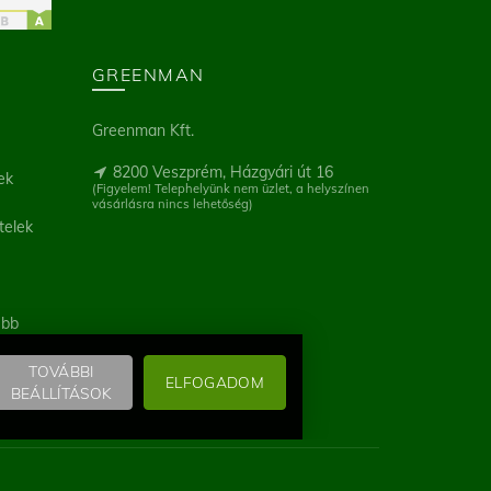
GREENMAN
Greenman Kft.
8200 Veszprém, Házgyári út 16
ek
(Figyelem! Telephelyünk nem üzlet, a helyszínen
vásárlásra nincs lehetőség)
telek
ebb
TOVÁBBI
ELFOGADOM
BEÁLLÍTÁSOK