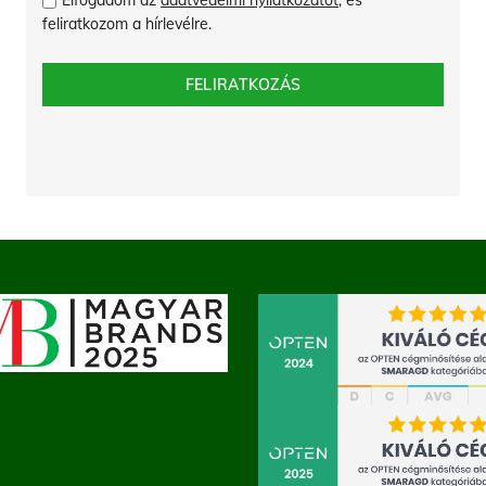
Elfogadom az
adatvédelmi nyilatkozatot
, és
feliratkozom a hírlevélre.