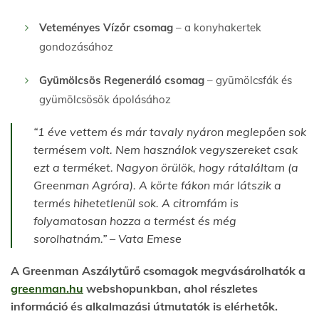
Veteményes Vízőr csomag
– a konyhakertek
gondozásához
Gyümölcsös Regeneráló csomag
– gyümölcsfák és
gyümölcsösök ápolásához
“1 éve vettem és már tavaly nyáron meglepően sok
termésem volt. Nem használok vegyszereket csak
ezt a terméket. Nagyon örülök, hogy rátaláltam (a
Greenman Agróra). A körte fákon már látszik a
termés hihetetlenül sok. A citromfám is
folyamatosan hozza a termést és még
sorolhatnám.” – Vata Emese
A Greenman Aszálytűrő csomagok megvásárolhatók a
greenman.hu
webshopunkban, ahol részletes
információ és alkalmazási útmutatók is elérhetők.