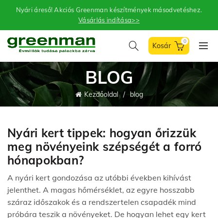
Nyári áreső! Akciós Greenman készítmények másodvetéshez.
Vásárlás indítása>>
0
BLOG
Kezdőoldal
blog
Nyári kert tippek: hogyan őrizzük
meg növényeink szépségét a forró
hónapokban?
A nyári kert gondozása az utóbbi években kihívást
jelenthet. A magas hőmérséklet, az egyre hosszabb
száraz időszakok és a rendszertelen csapadék mind
próbára teszik a növényeket. De hogyan lehet egy kert