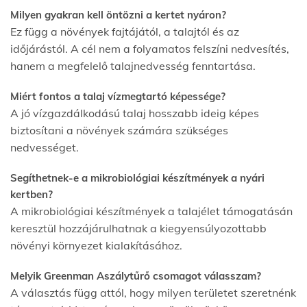
Milyen gyakran kell öntözni a kertet nyáron?
Ez függ a növények fajtájától, a talajtól és az
időjárástól. A cél nem a folyamatos felszíni nedvesítés,
hanem a megfelelő talajnedvesség fenntartása.
Miért fontos a talaj vízmegtartó képessége?
A jó vízgazdálkodású talaj hosszabb ideig képes
biztosítani a növények számára szükséges
nedvességet.
Segíthetnek-e a mikrobiológiai készítmények a nyári
kertben?
A mikrobiológiai készítmények a talajélet támogatásán
keresztül hozzájárulhatnak a kiegyensúlyozottabb
növényi környezet kialakításához.
Melyik Greenman Aszálytűrő csomagot válasszam?
A választás függ attól, hogy milyen területet szeretnénk