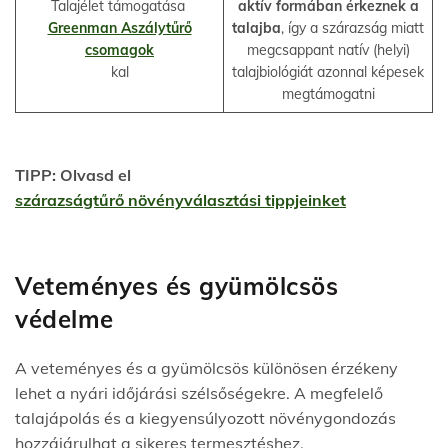
Talajélet támogatása
aktív formában érkeznek a
Greenman Aszálytűrő
talajba
, így a szárazság miatt
csomagok
megcsappant natív (helyi)
kal
talajbiológiát azonnal képesek
megtámogatni
TIPP: Olvasd el
szárazságtűrő növényválasztási tippjeinket
Veteményes és gyümölcsös
védelm
e
A veteményes és a gyümölcsös különösen érzékeny
lehet a nyári időjárási szélsőségekre. A megfelelő
talajápolás és a kiegyensúlyozott növénygondozás
hozzájárulhat a sikeres termesztéshez.