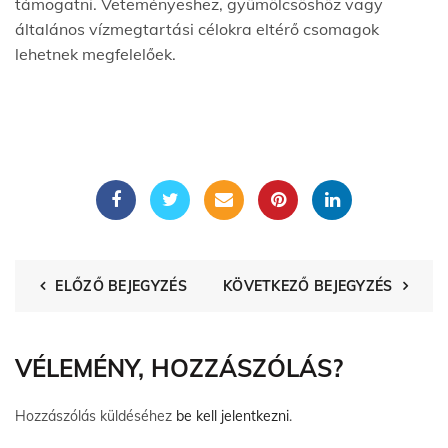
támogatni. Veteményeshez, gyümölcsöshöz vagy
általános vízmegtartási célokra eltérő csomagok
lehetnek megfelelőek.
ELŐZŐ BEJEGYZÉS
KÖVETKEZŐ BEJEGYZÉS
VÉLEMÉNY, HOZZÁSZÓLÁS?
Hozzászólás küldéséhez
be kell jelentkezni
.