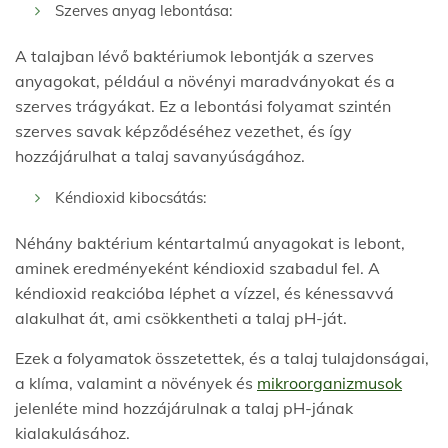
Szerves anyag lebontása:
A talajban lévő baktériumok lebontják a szerves
anyagokat, például a növényi maradványokat és a
szerves trágyákat. Ez a lebontási folyamat szintén
szerves savak képződéséhez vezethet, és így
hozzájárulhat a talaj savanyúságához.
Kéndioxid kibocsátás:
Néhány baktérium kéntartalmú anyagokat is lebont,
aminek eredményeként kéndioxid szabadul fel. A
kéndioxid reakcióba léphet a vízzel, és kénessavvá
alakulhat át, ami csökkentheti a talaj pH-ját.
Ezek a folyamatok összetettek, és a talaj tulajdonságai,
a klíma, valamint a növények és
mikroorganizmusok
jelenléte mind hozzájárulnak a talaj pH-jának
kialakulásához.