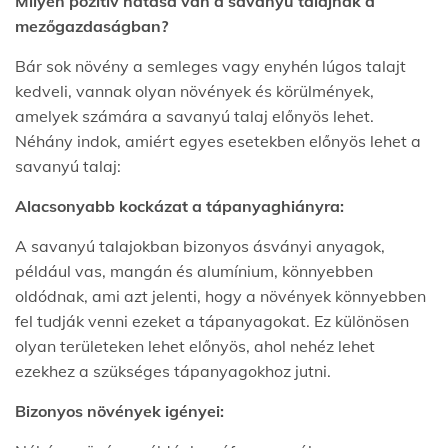
Milyen pozitív hatása van a savanyú talajnak a
mezőgazdaságban?
Bár sok növény a semleges vagy enyhén lúgos talajt
kedveli, vannak olyan növények és körülmények,
amelyek számára a savanyú talaj előnyös lehet.
Néhány indok, amiért egyes esetekben előnyös lehet a
savanyú talaj:
Alacsonyabb kockázat a tápanyaghiányra:
A savanyú talajokban bizonyos ásványi anyagok,
például vas, mangán és alumínium, könnyebben
oldódnak, ami azt jelenti, hogy a növények könnyebben
fel tudják venni ezeket a tápanyagokat. Ez különösen
olyan területeken lehet előnyös, ahol nehéz lehet
ezekhez a szükséges tápanyagokhoz jutni.
Bizonyos növények igényei: