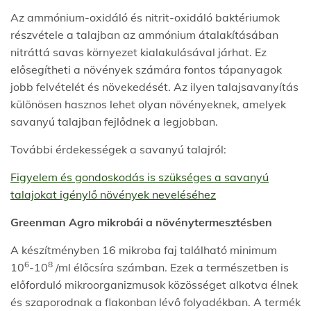
Az ammónium-oxidáló és nitrit-oxidáló baktériumok
részvétele a talajban az ammónium átalakításában
nitráttá savas környezet kialakulásával járhat. Ez
elősegítheti a növények számára fontos tápanyagok
jobb felvételét és növekedését. Az ilyen talajsavanyítás
különösen hasznos lehet olyan növényeknek, amelyek
savanyú talajban fejlődnek a legjobban.
További érdekességek a savanyú talajról:
Figyelem és gondoskodás is szükséges a savanyú
talajokat igénylő növények neveléséhez
Greenman Agro mikrobái a növénytermesztésben
A készítményben 16 mikroba faj található minimum
6
8
10
-10
/ml élőcsíra számban. Ezek a természetben is
előforduló mikroorganizmusok közösséget alkotva élnek
és szaporodnak a flakonban lévő folyadékban. A termék