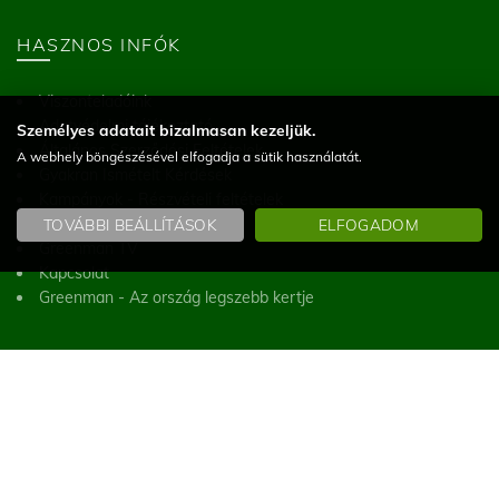
HASZNOS INFÓK
Viszonteladóink
Adatvédelmi tájékoztató
Személyes adatait bizalmasan kezeljük.
Általános Szerződési Feltételek
A webhely böngészésével elfogadja a sütik használatát.
Gyakran Ismételt Kérdések
Kampányok - Részvételi feltételek
Elállás a megrendeléstől
TOVÁBBI BEÁLLÍTÁSOK
ELFOGADOM
Greenman TV
Kapcsolat
Greenman - Az ország legszebb kertje
GREENMAN
Greenman Kft.
8200 Veszprém, Házgyári út 16
(Figyelem! Telephelyünk nem üzlet, a helyszínen vásárlásra nincs lehetőség)