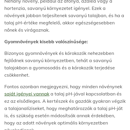
Néhány növény, például az áfonya, azálea vagy a
hortenzia, savanyú környezetet igényel. Ezek a
növények jobban teljesítenek savanyú talajban, és ha a
talaj pH-értéke megfelelő, akkor egészségesebben
nőnek és virágoznak.
Gyomnövények kisebb valószínűsége:
Bizonyos gyomnövények és kórokozók nehezebben
fejlődnek savanyú környezetben, tehát a savanyú
talajokban a gyomosodás és a kórokozók terjedése
csökkenhet.
Fontos azonban megjegyezni, hogy minden növénynek
saját igényei vannak
a talaj pH-jával kapcsolatban és
ez az elsődleges. A kertészek és gazdák gyakran végzik
a talajanalíziseket, hogy meghatározzák a talaj pH-ját
is, és szükség esetén módosítsák annak érdekében,
hogy az adott növények optimális környezetben