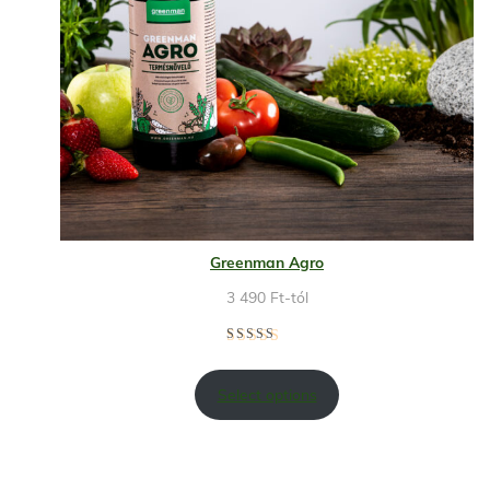
Greenman Agro
3 490
Ft
-tól
Select options