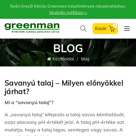
Nyári áreső! Akciós Greenman készítmények másodvetéshez.
Vásárlás indítása>>
0
BLOG
Kezdőoldal
blog
Savanyú talaj – Milyen előnyökkel
járhat?
Mi a “savanyú talaj”?
A „savanyú talaj” kifejezés a talaj savas kémhatását,
azaz alacsony pH-értékét jelzi. A talaj pH-értéke azt
mutatja, hogy a talaj lúgos, semleges vagy savas. A