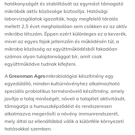
hatékonyságát és stabilitását az egymást támogató
mikróbák aktív közössége biztosítja. Hatósági
laborvizsgálatok igazolták, hogy megfelelő tárolás
mellett 2,5 évet meghaladóan sem csökken ez az aktív
mikróba létszám. Éppen ezért különleges ez a keverék,
mivel az egyes fajok jellemzőin és működésén túl, a
mikroba közösség az együttműködésből fakadóan
számos olyan tulajdonsággal bír, amit csak
együttműködve tudnak kifejteni.
A
Greenman Agro
mikrobiológiai készítmény egy
egyedülálló, minden kultúrnövényhez alkalmazható
speciális probiotikus termésnövelő készítmény, amely
javítja a talaj minőségét, növeli a talajélet aktivitását,
támogatja a humuszképződést és rendszeresen
alkalmazva megerősíti a növény immunrendszerét,
mely által az ellenállóbbá válik a különféle környezeti
hatásokkal szemben.