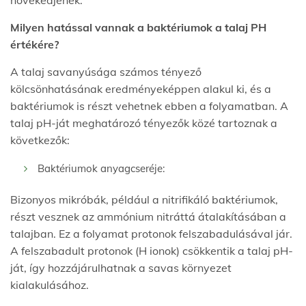
növekedjenek.
Milyen hatással vannak a baktériumok a talaj PH
értékére?
A talaj savanyúsága számos tényező
kölcsönhatásának eredményeképpen alakul ki, és a
baktériumok is részt vehetnek ebben a folyamatban. A
talaj pH-ját meghatározó tényezők közé tartoznak a
következők:
Baktériumok anyagcseréje:
Bizonyos mikróbák, például a nitrifikáló baktériumok,
részt vesznek az ammónium nitráttá átalakításában a
talajban. Ez a folyamat protonok felszabadulásával jár.
A felszabadult protonok (H ionok) csökkentik a talaj pH-
ját, így hozzájárulhatnak a savas környezet
kialakulásához.