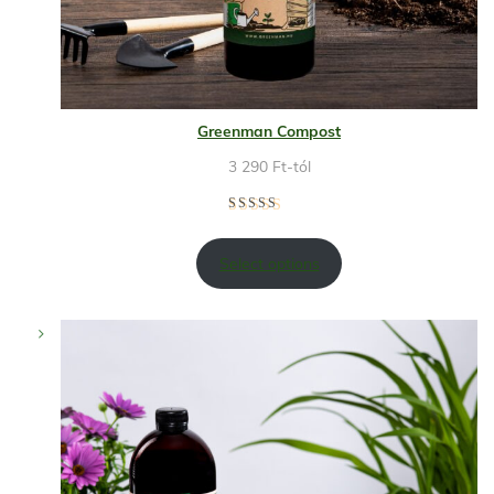
Greenman Compost
3 290
Ft
-tól
Select options