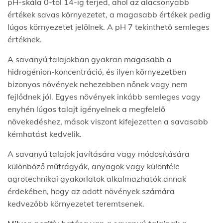
pH-skála 0-től 14-ig terjed, ahol az alacsonyabb
értékek savas környezetet, a magasabb értékek pedig
lúgos környezetet jelölnek. A pH 7 tekinthető semleges
értéknek.
A savanyú talajokban gyakran magasabb a
hidrogénion-koncentráció, és ilyen környezetben
bizonyos növények nehezebben nőnek vagy nem
fejlődnek jól. Egyes növények inkább semleges vagy
enyhén lúgos talajt igényelnek a megfelelő
növekedéshez, mások viszont kifejezetten a savasabb
kémhatást kedvelik.
A savanyú talajok javítására vagy módosítására
különböző műtrágyák, anyagok vagy különféle
agrotechnikai gyakorlatok alkalmazhatók annak
érdekében, hogy az adott növények számára
kedvezőbb környezetet teremtsenek.