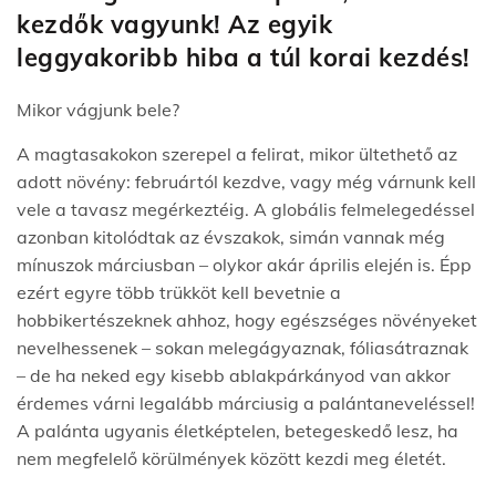
kezdők vagyunk! Az egyik
leggyakoribb hiba a túl korai kezdés!
Mikor vágjunk bele?
A magtasakokon szerepel a felirat, mikor ültethető az
adott növény: februártól kezdve, vagy még várnunk kell
vele a tavasz megérkeztéig. A globális felmelegedéssel
azonban kitolódtak az évszakok, simán vannak még
mínuszok márciusban – olykor akár április elején is. Épp
ezért egyre több trükköt kell bevetnie a
hobbikertészeknek ahhoz, hogy egészséges növényeket
nevelhessenek – sokan melegágyaznak, fóliasátraznak
– de ha neked egy kisebb ablakpárkányod van akkor
érdemes várni legalább márciusig a palántaneveléssel!
A palánta ugyanis életképtelen, betegeskedő lesz, ha
nem megfelelő körülmények között kezdi meg életét.