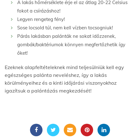
A lakás hőmérséklete érje el az átlag 20-22 Celsius
fokot a csírázáshoz!
Legyen rengeteg fény!
Sose locsold túl, nem kell vízben tocsogniuk!
Párás lakásban palánták ne sokat időzzenek,
gombák/baktériumok könnyen megfertőzhetik így
őket!
Ezeknek alapfeltételeknek mind teljesülniük kell egy
egészséges palánta neveléshez, így a lakás
körülményeihez és a kinti időjárási viszonyokhoz
igazítsuk a palántázás megkezdését!