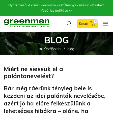
Nyári áreső! Akciós Greenman készítmények másodvetéshez.
Vásárlás indítása>>
0
BLOG
Kezdőoldal
blog
Miért ne siessük el a
palántanevelést?
Bár még ráérünk tényleg bele is
kezdeni az idei palánták nevelésébe,
azért jó ha előre felkészülünk a
lehetséges hibákra – pláne, ha