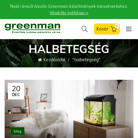
Nyári áreső! Akciós Greenman készítmények másodvetéshez.
Vásárlás indítása>>
0
HALBETEGSÉG
Kezdőoldal
"halbetegség"
20
DEC
blog