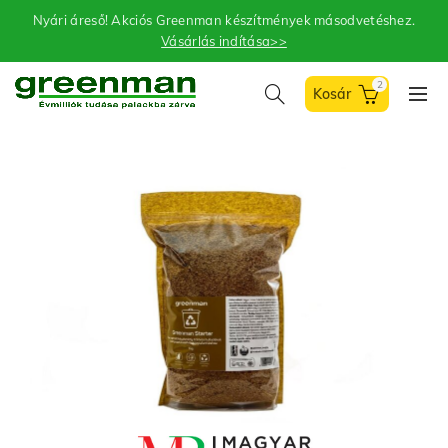
Nyári áreső! Akciós Greenman készítmények másodvetéshez.
Vásárlás indítása>>
2