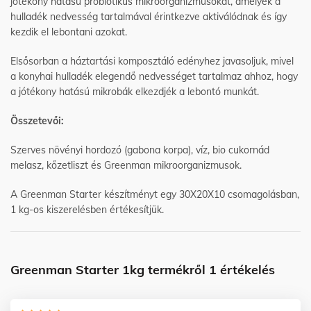
jótékony hatású probiotikus mikroorganizmusokat, amelyek a
hulladék nedvesség tartalmával érintkezve aktiválódnak és így
kezdik el lebontani azokat.
Elsősorban a háztartási komposztáló edényhez javasoljuk, mivel
a konyhai hulladék elegendő nedvességet tartalmaz ahhoz, hogy
a jótékony hatású mikrobák elkezdjék a lebontó munkát.
Összetevői:
Szerves növényi hordozó (gabona korpa), víz, bio cukornád
melasz, kőzetliszt és Greenman mikroorganizmusok.
A Greenman Starter készítményt egy 30X20X10 csomagolásban,
1 kg-os kiszerelésben értékesítjük.
Greenman Starter 1kg
termékről 1 értékelés