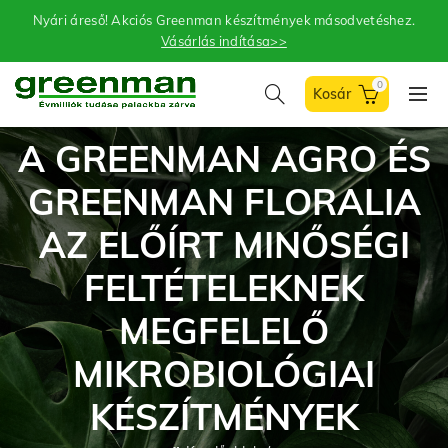
Nyári áreső! Akciós Greenman készítmények másodvetéshez.
Vásárlás indítása>>
0
A GREENMAN AGRO ÉS
GREENMAN FLORALIA
AZ ELŐÍRT MINŐSÉGI
FELTÉTELEKNEK
MEGFELELŐ
MIKROBIOLÓGIAI
KÉSZÍTMÉNYEK