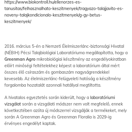
https://www.biokontroll.hu/ellenorzes-es-
tanusitas/felhasznalhato-keszitmenyek/tragyazo-talajjavito-es-
noveny-talajkondicionalo-keszitmenyek/g-gy-betus-
keszitmenyek/
2016.
március 5-én a Nemzeti Élelmiszerlánc-biztonsági Hivatal
(NÉBIH) Pécsi Talajbiológiai Laboratóriuma megállapította, hogy a
Greenman Agro
mikrobiológiai készítmény az engedélyokiratban
előírt minőségi feltételekhez képest a laboratórium által mért
összes élő csíraszám és gombaszám nagyságrendekkel
kevesebb. Az élelmiszerlánc-felügyeleti hatóság a készítmény
forgalomba hozatalát azonnali hatállyal megtiltotta.
A hivatalos egyeztetés során kiderült, hogy a
laboratóriumi
vizsgálat
során
a vizsgálati módszer nem volt megfelelő, ennek
következtében azóta új módszerrel vizsgálják a termékeket, mely
során A Greenman Agro és Greenman Floralia is 2029-ig
érvényes engedélyt kaptak
.