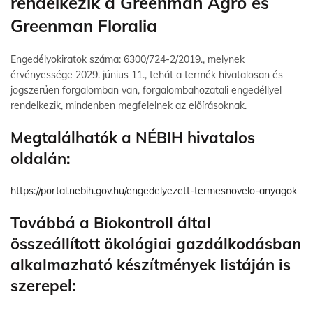
rendelkezik a
Greenman Agro és
Greenman Floralia
Engedélyokiratok száma: 6300/724-2/2019., melynek
érvényessége 2029. június 11., tehát a termék hivatalosan és
jogszerűen forgalomban van, forgalombahozatali engedéllyel
rendelkezik, mindenben megfelelnek az előírásoknak.
Megtalálhatók a NÉBIH hivatalos
oldalán:
https://portal.nebih.gov.hu/engedelyezett-termesnovelo-anyagok
Továbbá a Biokontroll által
összeállított ökológiai gazdálkodásban
alkalmazható készítmények listáján is
szerepel: