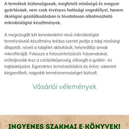
A termékek biztonságosak, megfelelő minőségű és magyar
gyártásúak, nem csak érvényes hatósági engedéllyel, hanem
ökológiai gazdálkodásban is hivatalosan alkalmazható
mikrobiológiai készítmények.
A megvizsgált két kereskedelmi nevű mikrobiológiai
termésnövelő készítmény leírása szerint javítja a talaj minőségi
állapotát, növeli a talajélet aktivitását, helyreállítja annak
mikroflóráját. Fokozza a fotoszintetizációs folyamatokat,
erőteljesebb lesz a csírázóképesség, elősegíti a gyökér- és
hajtásképzést. Egyenletes terméskötődést és érést, valamint
kiegyenlített, nagyobb termésmennyiséget biztosít.
Vásárlói vélemények