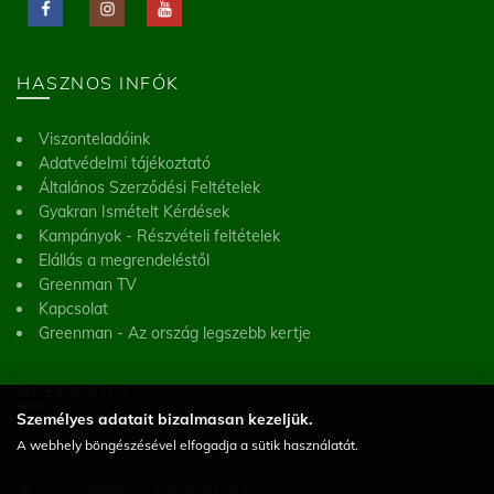
HASZNOS INFÓK
Viszonteladóink
Adatvédelmi tájékoztató
Általános Szerződési Feltételek
Gyakran Ismételt Kérdések
Kampányok - Részvételi feltételek
Elállás a megrendeléstől
Greenman TV
Kapcsolat
Greenman - Az ország legszebb kertje
GREENMAN
Személyes adatait bizalmasan kezeljük.
A webhely böngészésével elfogadja a sütik használatát.
Greenman Kft.
8200 Veszprém, Házgyári út 16