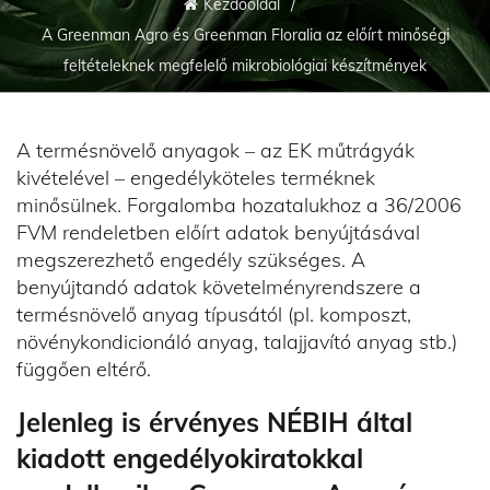
Kezdőoldal
A Greenman Agro és Greenman Floralia az előírt minőségi
feltételeknek megfelelő mikrobiológiai készítmények
A termésnövelő anyagok – az EK műtrágyák
kivételével – engedélyköteles terméknek
minősülnek. Forgalomba hozatalukhoz a 36/2006
FVM rendeletben előírt adatok benyújtásával
megszerezhető engedély szükséges. A
benyújtandó adatok követelményrendszere a
termésnövelő anyag típusától (pl. komposzt,
növénykondicionáló anyag, talajjavító anyag stb.)
függően eltérő.
Jelenleg is érvényes NÉBIH által
kiadott engedélyokiratokkal